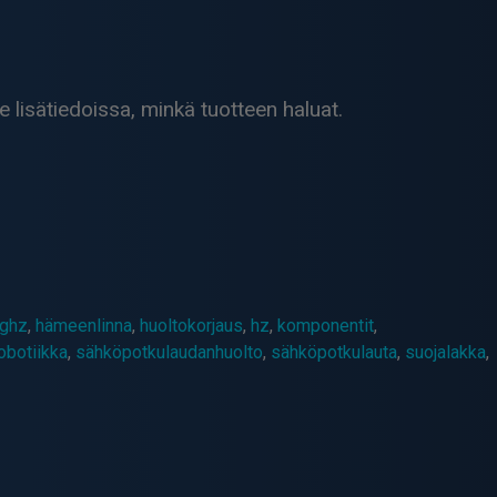
lisätiedoissa, minkä tuotteen haluat.
ghz
,
hämeenlinna
,
huoltokorjaus
,
hz
,
komponentit
,
obotiikka
,
sähköpotkulaudanhuolto
,
sähköpotkulauta
,
suojalakka
,