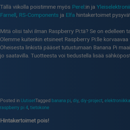
Tällä viikolla poistimme myös
Perel
:in ja
Yleiselektroni
Farnell
,
RS-Components
ja
Elfa
hintakertoimet pysyvät
Mitä olisi talvi ilman Raspberry Pi:tä? Se on edelleen ta
Olemme kuitenkin etsineet Raspberry Pi:lle korvaavaa
Oheisesta linkistä pääset tutustumaan Banana Pi maailm
jo saatavilla. Tuotteesta voi tiedustella lisää sähköpost
Posted in
Uutiset
Tagged
banana pi
,
diy
,
diy-project
,
elektroniikk
raspberry pi 4
,
tietokone
Hintakertoimet pois!