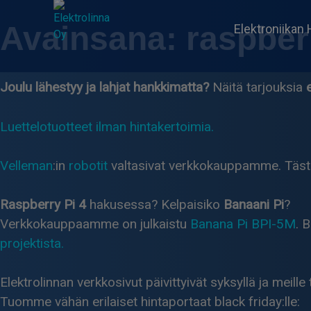
Skip
to
Avainsana:
raspber
Elektroniikan 
content
Joulu lähestyy ja lahjat hankkimatta?
Näitä tarjouksia
Elektrolinna Oy
Verkkokauppa
Luettelotuotteet ilman hintakertoimia.
Velleman
:in
robotit
valtasivat verkkokauppamme. Tästä oi
Raspberry Pi 4
hakusessa? Kelpaisiko
Banaani Pi
?
Verkkokauppaamme on julkaistu
Banana Pi BPI-5M
. 
projektista.
Elektrolinnan verkkosivut päivittyivät syksyllä ja meille
Tuomme vähän erilaiset hintaportaat black friday:lle: