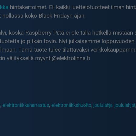
ikka
hintakertoimet. Eli kaikki luettelotuotteet ilman hin
 nollassa koko Black Fridayn ajan.
lvi, koska Raspberry Pi:tä ei ole tällä hetkellä mistään s
 tuotetta jo pitkän tovin. Nyt julkaisemme loppuvuode
aan. Tämä tuote tulee tilattavaksi verkkokauppamme kau
in välityksellä myynti@elektrolinna.fi
a
,
elektroniikkaharrastus
,
elektroniikkahuolto
,
joululahja
,
joululahjat