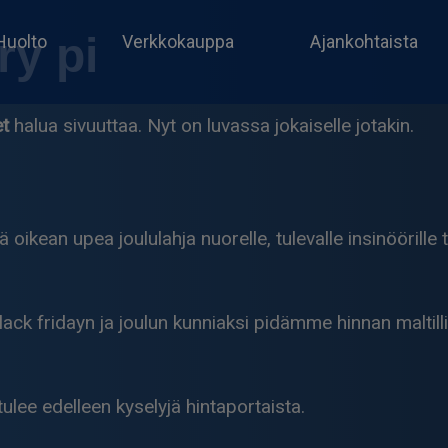
ry pi
Huolto
Verkkokauppa
Ajankohtaista
et
halua sivuuttaa. Nyt on luvassa jokaiselle jotakin.
kean upea joululahja nuorelle, tulevalle insinöörille tai
Black fridayn ja joulun kunniaksi pidämme hinnan maltill
 tulee edelleen kyselyjä hintaportaista.