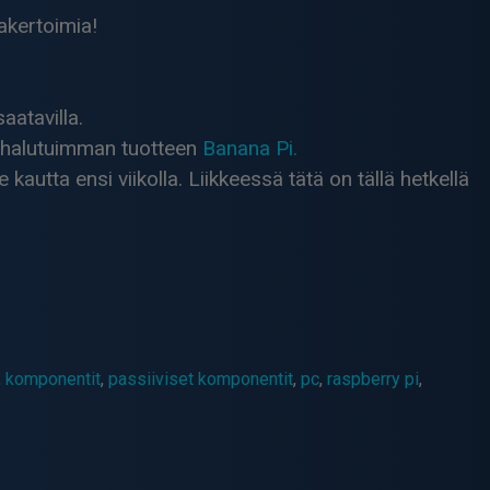
takertoimia!
aatavilla.
n halutuimman tuotteen
Banana Pi.
tta ensi viikolla. Liikkeessä tätä on tällä hetkellä
,
komponentit
,
passiiviset komponentit
,
pc
,
raspberry pi
,