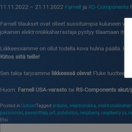
11.11.2022 – 21.11.2022
Farnell
ja
RS-Components
h
Farnell tilaukset ovat olleet suosituimpia kuluneen vu
jokainen elektroniikkaharrastaja pystyy tilaamaan itsell
Liikkeessämme on ollut todella kova hulina päällä. Hu
Kiitos siitä teille!
Sen takia tarjoamme
liikkeessä
olevat
Fluke tuotteet -
Huom:
Farnell USA-varasto
tai
RS-Components akut/pa
Posted in
Uutiset
Tagged
arduino
,
elektroniikka
,
elektroniikkahar
passiiviset
,
pienyrittäjä
,
prf
,
puhdistus
,
raspberry
,
raspberry pi
,
r
Etsi