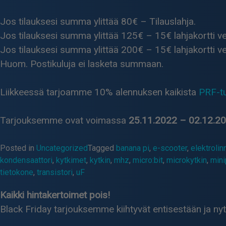
Jos tilauksesi summa ylittää 80€ – Tilauslahja.
Jos tilauksesi summa ylittää 125€ – 15€ lahjakortti
Jos tilauksesi summa ylittää 200€ – 15€ lahjakortti v
Huom. Postikuluja ei lasketa summaan.
Liikkeessä tarjoamme 10% alennuksen kaikista
PRF-tu
Tarjouksemme ovat voimassa
25.11.2022 – 02.12.2
Posted in
Uncategorized
Tagged
banana pi
,
e-scooter
,
elektrolin
kondensaattori
,
kytkimet
,
kytkin
,
mhz
,
micro:bit
,
microkytkin
,
mini
tietokone
,
transistori
,
uF
Kaikki hintakertoimet pois!
Black Friday tarjouksemme kiihtyvät entisestään ja ny