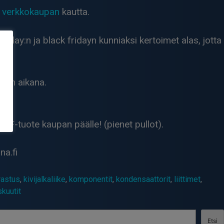
 verkkokaupan
kautta.
day:n ja black fridayn kunniaksi kertoimet alas, jotta
uden aikana.
F-tuote kaupan päälle! (pienet pullot).
na.fi
rastus
,
kivijalkaliike
,
komponentit
,
kondensaattorit
,
liittimet
,
skuutit
Etsi