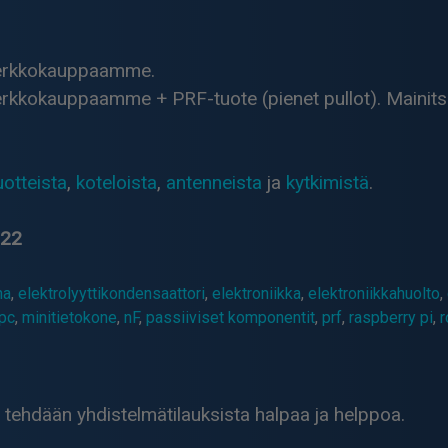
 verkkokauppaamme.
erkkokauppaamme + PRF-tuote (pienet pullot). Mainitse 
otteista
,
koteloista
,
antenneista
ja
kytkimistä
.
022
na
,
elektrolyyttikondensaattori
,
elektroniikka
,
elektroniikkahuolto
,
pc
,
minitietokone
,
nF
,
passiiviset komponentit
,
prf
,
raspberry pi
,
r
t tehdään yhdistelmätilauksista halpaa ja helppoa.