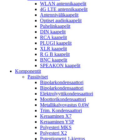
WLAN antennikaapelit
4G LTE antennikaapelit
Antennivälikaapelit
Optiset audiokaapelit
Puhelinkaapelit
DIN kaapelit
RCA kaapelit
PLUGI kaapelit
XLR kaapelit
R G B kaapelit
BNC kaapelit
SPEAKON kaapelit
Komponentit
Passiiviset
Bipolarkondensaattori
Bipolarkondensaattori
Elektrolyyttikondensaattori
Moottorikondensaattori
Metallikalvovastus 0.6W
Trim. Kondensaattori
Keraaminen X7
Keraaminen Y5P
Polyesteri MKS
Polyesteri X2
Potentiometri 1-kierros