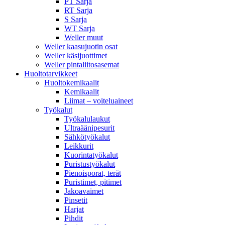
PT Sarja
RT Sarja
S Sarja
WT Sarja
Weller muut
Weller kaasujuotin osat
Weller käsijuottimet
Weller pintaliitosasemat
Huoltotarvikkeet
Huoltokemikaalit
Kemikaalit
Liimat – voiteluaineet
Työkalut
Työkalulaukut
Ultraäänipesurit
Sähkötyökalut
Leikkurit
Kuorintatyökalut
Puristustyökalut
Pienoisporat, terät
Puristimet, pitimet
Jakoavaimet
Pinsetit
Harjat
Pihdit