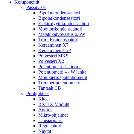
Komponentit
Passiiviset
Bipolarkondensaattori
Bipolarkondensaattori
Elektrolyyttikondensaattori
Moottorikondensaattori
Metallikalvovastus 0.6W
Trim. Kondensaattori
Keraaminen X7
Keraaminen Y5P
Polyesteri MKS
Polyesteri X2
Potentiometri 1-kierros
Potentiometri – 4W lanka
Monikierrospotentiometrit
Trimmeripotentiometrit
Tantaali CB
Puolijohteet
Kiteet
RX-TX Modulit
Anturit
Mikro-ohjaimet
Lineaaripiirit
Regulaattorit
Näytöt