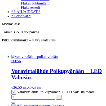
Fluken Pihtimittarit
Fluke testerit
* LAHJAIDEAT *
* Poistuvat *
Myymälässä
Toimitus 2-10 arkipäivää.
Pitkä toimitusaika – Kysy saatavuus.
60656
Varavirtalähde Polkupyörään + LED
Valaisin
€
26.50
sis. ALV25.5%
Varavirtalähde Polkupyörään + LED Valaisin määrä
-
+