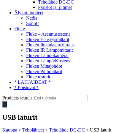
Teholähde DC-DC
Paristot ja -pitimet
Älykoti tuotteet
Nedis
Sonoff
Fluke
Fluke – Asennustesterit
Fluken Etäisyysmittarit
Fluken Ilmanlaatu/Virtaus
Fluken IR Lämpömittarit
Fluken Lämpökamerat
Fluken Lämpö/Kosteus
Fluken Mittajohdot
Fluken Pihtimittarit
Fluke testerit
* LAHJAIDEAT *
* Poistuvat *
Products search
USB laturit
Kauppa
>
Teholähteet
>
Teholähde DC-DC
> USB laturit