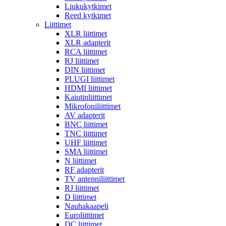
Liukukytkimet
Reed kytkimet
Liittimet
XLR liittimet
XLR adapterit
RCA liittimet
RJ liittimet
DIN liittimet
PLUGI liittimet
HDMI liittimet
Kaiutinliittimet
Mikrofoniliittimet
AV adapterit
BNC liittimet
TNC liittimet
UHF liittimet
SMA liittimet
N liittimet
RF adapterit
TV antenniliittimet
RJ liittimet
D liittimet
Nauhakaapeli
Euroliittimet
DC liittimet