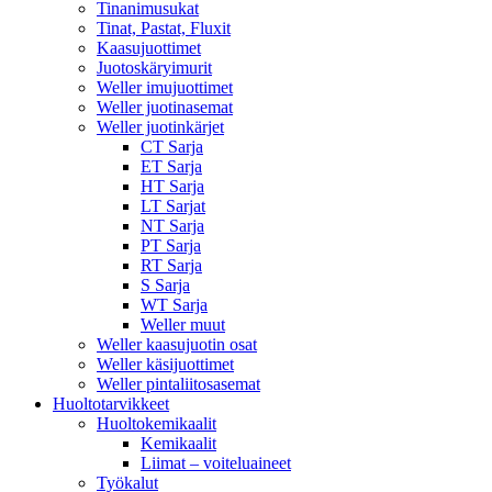
Tinanimusukat
Tinat, Pastat, Fluxit
Kaasujuottimet
Juotoskäryimurit
Weller imujuottimet
Weller juotinasemat
Weller juotinkärjet
CT Sarja
ET Sarja
HT Sarja
LT Sarjat
NT Sarja
PT Sarja
RT Sarja
S Sarja
WT Sarja
Weller muut
Weller kaasujuotin osat
Weller käsijuottimet
Weller pintaliitosasemat
Huoltotarvikkeet
Huoltokemikaalit
Kemikaalit
Liimat – voiteluaineet
Työkalut