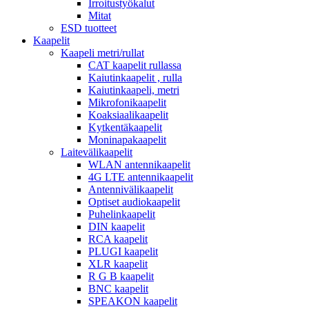
Irroitustyökalut
Mitat
ESD tuotteet
Kaapelit
Kaapeli metri/rullat
CAT kaapelit rullassa
Kaiutinkaapelit , rulla
Kaiutinkaapeli, metri
Mikrofonikaapelit
Koaksiaalikaapelit
Kytkentäkaapelit
Moninapakaapelit
Laitevälikaapelit
WLAN antennikaapelit
4G LTE antennikaapelit
Antennivälikaapelit
Optiset audiokaapelit
Puhelinkaapelit
DIN kaapelit
RCA kaapelit
PLUGI kaapelit
XLR kaapelit
R G B kaapelit
BNC kaapelit
SPEAKON kaapelit