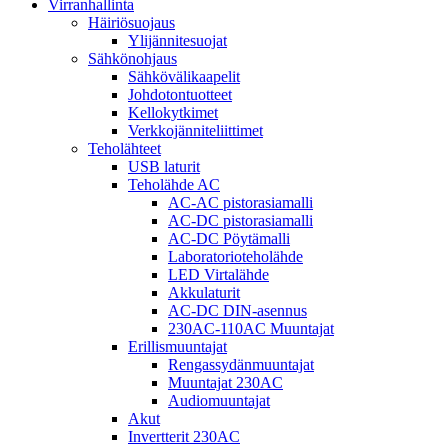
Virranhallinta
Häiriösuojaus
Ylijännitesuojat
Sähkönohjaus
Sähkövälikaapelit
Johdotontuotteet
Kellokytkimet
Verkkojänniteliittimet
Teholähteet
USB laturit
Teholähde AC
AC-AC pistorasiamalli
AC-DC pistorasiamalli
AC-DC Pöytämalli
Laboratorioteholähde
LED Virtalähde
Akkulaturit
AC-DC DIN-asennus
230AC-110AC Muuntajat
Erillismuuntajat
Rengassydänmuuntajat
Muuntajat 230AC
Audiomuuntajat
Akut
Invertterit 230AC