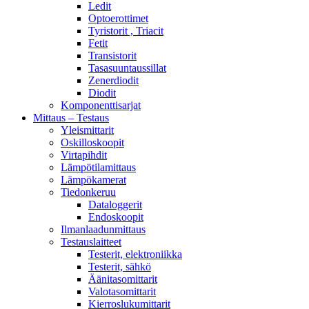
Ledit
Optoerottimet
Tyristorit , Triacit
Fetit
Transistorit
Tasasuuntaussillat
Zenerdiodit
Diodit
Komponenttisarjat
Mittaus – Testaus
Yleismittarit
Oskilloskoopit
Virtapihdit
Lämpötilamittaus
Lämpökamerat
Tiedonkeruu
Dataloggerit
Endoskoopit
Ilmanlaadunmittaus
Testauslaitteet
Testerit, elektroniikka
Testerit, sähkö
Äänitasomittarit
Valotasomittarit
Kierroslukumittarit