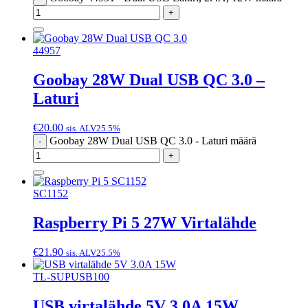
+
44957
Goobay 28W Dual USB QC 3.0 –
Laturi
€
20.00
sis. ALV25.5%
Goobay 28W Dual USB QC 3.0 - Laturi määrä
-
+
SC1152
Raspberry Pi 5 27W Virtalähde
€
21.90
sis. ALV25.5%
TL-SUPUSB100
USB virtalähde 5V 3.0A 15W