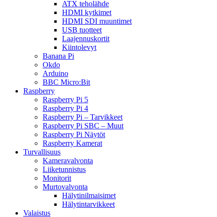
ATX teholähde
HDMI kytkimet
HDMI SDI muuntimet
USB tuotteet
Laajennuskortit
Kiintolevyt
Banana Pi
Okdo
Arduino
BBC Micro:Bit
Raspberry
Raspberry Pi 5
Raspberry Pi 4
Raspberry Pi – Tarvikkeet
Raspberry Pi SBC – Muut
Raspberry Pi Näytöt
Raspberry Kamerat
Turvallisuus
Kameravalvonta
Liiketunnistus
Monitorit
Murtovalvonta
Hälytinilmaisimet
Hälytintarvikkeet
Valaistus