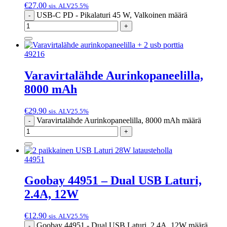
€
27.00
sis. ALV25.5%
USB-C PD - Pikalaturi 45 W, Valkoinen määrä
-
+
49216
Varavirtalähde Aurinkopaneelilla,
8000 mAh
€
29.90
sis. ALV25.5%
Varavirtalähde Aurinkopaneelilla, 8000 mAh määrä
-
+
44951
Goobay 44951 – Dual USB Laturi,
2.4A, 12W
€
12.90
sis. ALV25.5%
Goobay 44951 - Dual USB Laturi, 2.4A, 12W määrä
-