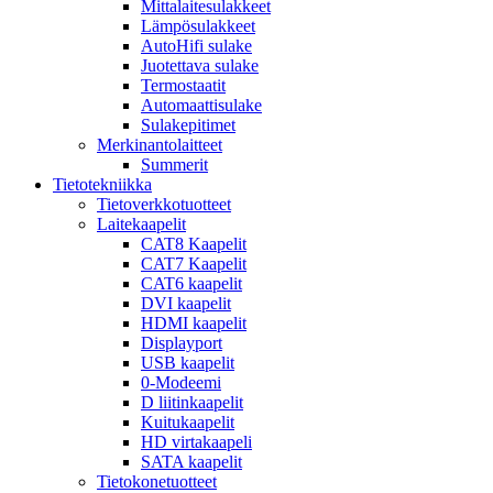
Mittalaitesulakkeet
Lämpösulakkeet
AutoHifi sulake
Juotettava sulake
Termostaatit
Automaattisulake
Sulakepitimet
Merkinantolaitteet
Summerit
Tietotekniikka
Tietoverkkotuotteet
Laitekaapelit
CAT8 Kaapelit
CAT7 Kaapelit
CAT6 kaapelit
DVI kaapelit
HDMI kaapelit
Displayport
USB kaapelit
0-Modeemi
D liitinkaapelit
Kuitukaapelit
HD virtakaapeli
SATA kaapelit
Tietokonetuotteet