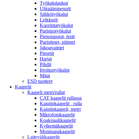
Työkalulaukut
Ultraäänipesurit
Sähkötyökalut
Leikkurit
Kuorintatyökalut
Puristustyökalut
Pienoisporat, terät
Puristimet, pitimet
Jakoavaimet
Pinsetit
Harjat
Pihdit
Irroitustyökalut
Mitat
ESD tuotteet
Kaapelit
Kaapeli metri/rullat
CAT kaapelit rullassa
Kaiutinkaapelit , rulla
Kaiutinkaapeli, metri
Mikrofonikaapelit
Koaksiaalikaapelit
Kytkentäkaapelit
Moninapakaapelit
Laitevälikaapelit