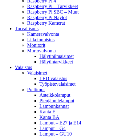
Raspberry Pi 4
Raspberry Pi – Tarvikkeet
Raspberry Pi SBC – Muut
Raspberry Pi Näytöt
Raspberry Kamerat
Turvallisuus
Kameravalvonta
Liiketunnistus
Monitorit
Murtovalvonta
Hälytinilmaisimet
Hälytintarvikkeet
Valaistus
Valaisimet
LED valaistus
Työpistevalaisimet
Polttimot
Asteikkolamput
Pienjännitelamput
Lampunkannat
Kanta E
Kanta BA
Lamput – E27 ja E14
Lamput – G4
Lamput – GU10