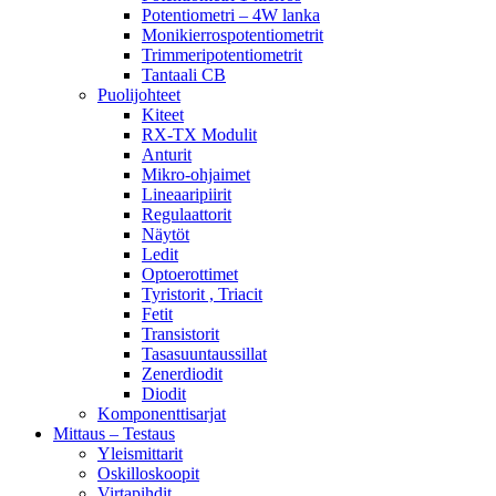
Potentiometri – 4W lanka
Monikierrospotentiometrit
Trimmeripotentiometrit
Tantaali CB
Puolijohteet
Kiteet
RX-TX Modulit
Anturit
Mikro-ohjaimet
Lineaaripiirit
Regulaattorit
Näytöt
Ledit
Optoerottimet
Tyristorit , Triacit
Fetit
Transistorit
Tasasuuntaussillat
Zenerdiodit
Diodit
Komponenttisarjat
Mittaus – Testaus
Yleismittarit
Oskilloskoopit
Virtapihdit