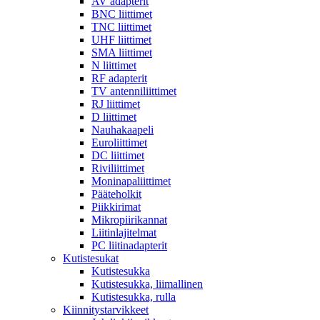
AV adapterit
BNC liittimet
TNC liittimet
UHF liittimet
SMA liittimet
N liittimet
RF adapterit
TV antenniliittimet
RJ liittimet
D liittimet
Nauhakaapeli
Euroliittimet
DC liittimet
Riviliittimet
Moninapaliittimet
Pääteholkit
Piikkirimat
Mikropiirikannat
Liitinlajitelmat
PC liitinadapterit
Kutistesukat
Kutistesukka
Kutistesukka, liimallinen
Kutistesukka, rulla
Kiinnitystarvikkeet