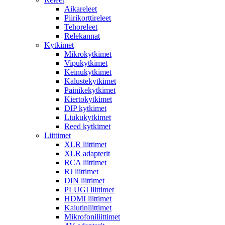
Aikareleet
Piirikorttireleet
Tehoreleet
Relekannat
Kytkimet
Mikrokytkimet
Vipukytkimet
Keinukytkimet
Kalustekytkimet
Painikekytkimet
Kiertokytkimet
DIP kytkimet
Liukukytkimet
Reed kytkimet
Liittimet
XLR liittimet
XLR adapterit
RCA liittimet
RJ liittimet
DIN liittimet
PLUGI liittimet
HDMI liittimet
Kaiutinliittimet
Mikrofoniliittimet