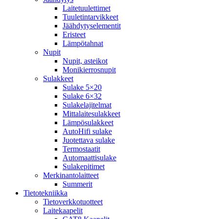
Laitetuulettimet
Tuuletintarvikkeet
Jäähdytyselementit
Eristeet
Lämpötahnat
Nupit
Nupit, asteikot
Monikierrosnupit
Sulakkeet
Sulake 5×20
Sulake 6×32
Sulakelajitelmat
Mittalaitesulakkeet
Lämpösulakkeet
AutoHifi sulake
Juotettava sulake
Termostaatit
Automaattisulake
Sulakepitimet
Merkinantolaitteet
Summerit
Tietotekniikka
Tietoverkkotuotteet
Laitekaapelit