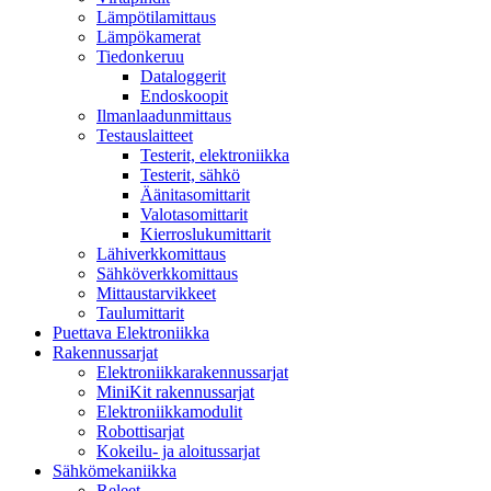
Lämpötilamittaus
Lämpökamerat
Tiedonkeruu
Dataloggerit
Endoskoopit
Ilmanlaadunmittaus
Testauslaitteet
Testerit, elektroniikka
Testerit, sähkö
Äänitasomittarit
Valotasomittarit
Kierroslukumittarit
Lähiverkkomittaus
Sähköverkkomittaus
Mittaustarvikkeet
Taulumittarit
Puettava Elektroniikka
Rakennussarjat
Elektroniikkarakennussarjat
MiniKit rakennussarjat
Elektroniikkamodulit
Robottisarjat
Kokeilu- ja aloitussarjat
Sähkömekaniikka
Releet