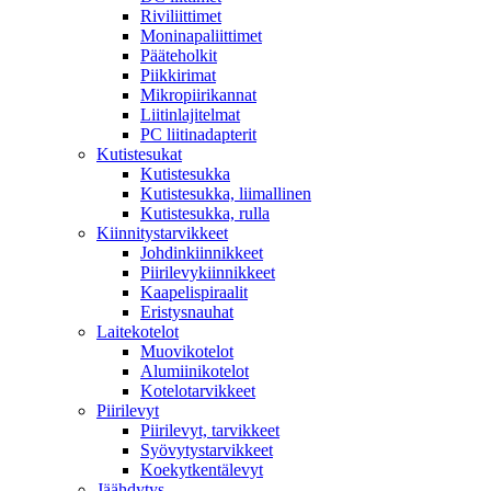
Riviliittimet
Moninapaliittimet
Pääteholkit
Piikkirimat
Mikropiirikannat
Liitinlajitelmat
PC liitinadapterit
Kutistesukat
Kutistesukka
Kutistesukka, liimallinen
Kutistesukka, rulla
Kiinnitystarvikkeet
Johdinkiinnikkeet
Piirilevykiinnikkeet
Kaapelispiraalit
Eristysnauhat
Laitekotelot
Muovikotelot
Alumiinikotelot
Kotelotarvikkeet
Piirilevyt
Piirilevyt, tarvikkeet
Syövytystarvikkeet
Koekytkentälevyt
Jäähdytys