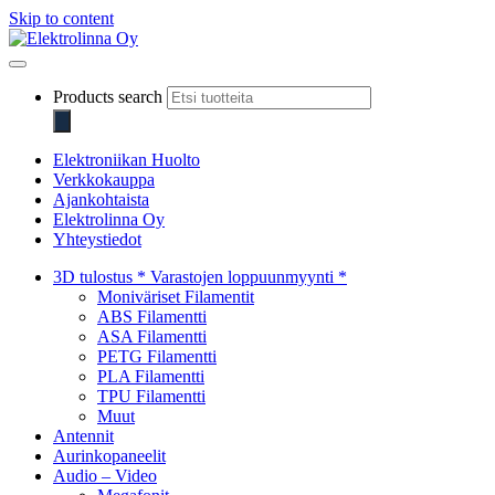
Skip to content
Elektrolinna Oy
Verkkokauppa
Products search
Elektroniikan Huolto
Verkkokauppa
Ajankohtaista
Elektrolinna Oy
Yhteystiedot
3D tulostus * Varastojen loppuunmyynti *
Moniväriset Filamentit
ABS Filamentti
ASA Filamentti
PETG Filamentti
PLA Filamentti
TPU Filamentti
Muut
Antennit
Aurinkopaneelit
Audio – Video