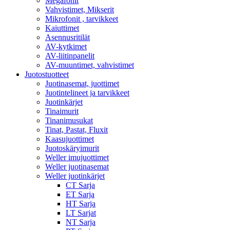
Megafonit
Vahvistimet, Mikserit
Mikrofonit , tarvikkeet
Kaiuttimet
Asennusritilät
AV-kytkimet
AV-liitinpanelit
AV-muuntimet, vahvistimet
Juotostuotteet
Juotinasemat, juottimet
Juotintelineet ja tarvikkeet
Juotinkärjet
Tinaimurit
Tinanimusukat
Tinat, Pastat, Fluxit
Kaasujuottimet
Juotoskäryimurit
Weller imujuottimet
Weller juotinasemat
Weller juotinkärjet
CT Sarja
ET Sarja
HT Sarja
LT Sarjat
NT Sarja