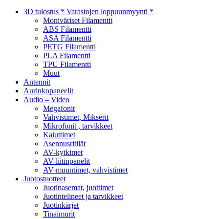
3D tulostus * Varastojen loppuunmyynti *
Moniväriset Filamentit
ABS Filamentti
ASA Filamentti
PETG Filamentti
PLA Filamentti
TPU Filamentti
Muut
Antennit
Aurinkopaneelit
Audio – Video
Megafonit
Vahvistimet, Mikserit
Mikrofonit , tarvikkeet
Kaiuttimet
Asennusritilät
AV-kytkimet
AV-liitinpanelit
AV-muuntimet, vahvistimet
Juotostuotteet
Juotinasemat, juottimet
Juotintelineet ja tarvikkeet
Juotinkärjet
Tinaimurit