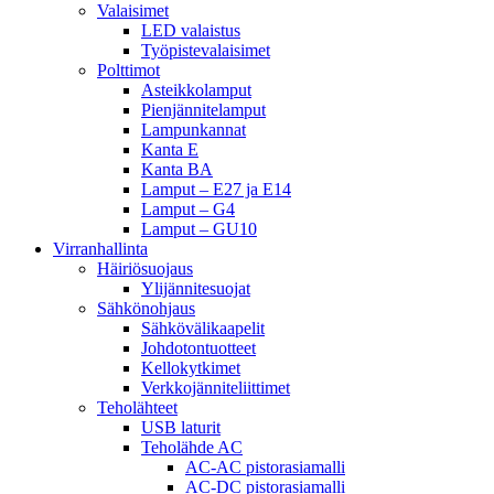
Valaisimet
LED valaistus
Työpistevalaisimet
Polttimot
Asteikkolamput
Pienjännitelamput
Lampunkannat
Kanta E
Kanta BA
Lamput – E27 ja E14
Lamput – G4
Lamput – GU10
Virranhallinta
Häiriösuojaus
Ylijännitesuojat
Sähkönohjaus
Sähkövälikaapelit
Johdotontuotteet
Kellokytkimet
Verkkojänniteliittimet
Teholähteet
USB laturit
Teholähde AC
AC-AC pistorasiamalli
AC-DC pistorasiamalli