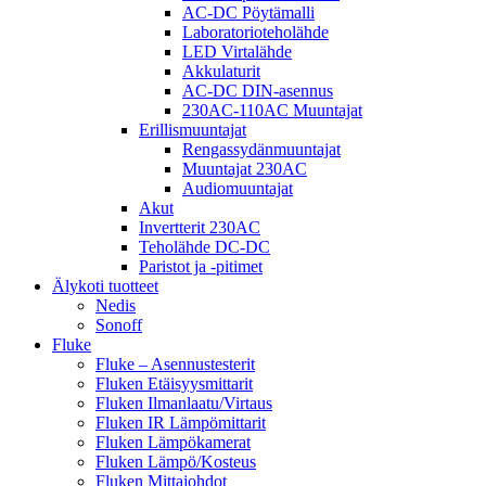
AC-DC Pöytämalli
Laboratorioteholähde
LED Virtalähde
Akkulaturit
AC-DC DIN-asennus
230AC-110AC Muuntajat
Erillismuuntajat
Rengassydänmuuntajat
Muuntajat 230AC
Audiomuuntajat
Akut
Invertterit 230AC
Teholähde DC-DC
Paristot ja -pitimet
Älykoti tuotteet
Nedis
Sonoff
Fluke
Fluke – Asennustesterit
Fluken Etäisyysmittarit
Fluken Ilmanlaatu/Virtaus
Fluken IR Lämpömittarit
Fluken Lämpökamerat
Fluken Lämpö/Kosteus
Fluken Mittajohdot