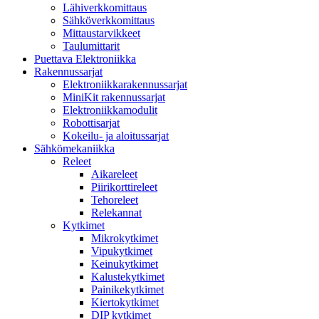
Lähiverkkomittaus
Sähköverkkomittaus
Mittaustarvikkeet
Taulumittarit
Puettava Elektroniikka
Rakennussarjat
Elektroniikkarakennussarjat
MiniKit rakennussarjat
Elektroniikkamodulit
Robottisarjat
Kokeilu- ja aloitussarjat
Sähkömekaniikka
Releet
Aikareleet
Piirikorttireleet
Tehoreleet
Relekannat
Kytkimet
Mikrokytkimet
Vipukytkimet
Keinukytkimet
Kalustekytkimet
Painikekytkimet
Kiertokytkimet
DIP kytkimet