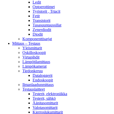
Ledit
Optoerottimet
Tyristorit , Triacit
Fetit
Transistorit
Tasasuuntaussillat
Zenerdiodit
Diodit
Komponenttisarjat
Mittaus – Testaus
Yleismittarit
Oskilloskoopit
Virtapihdit
Lämpötilamittaus
Lämpökamerat
Tiedonkeruu
Dataloggerit
Endoskoopit
Ilmanlaadunmittaus
Testauslaitteet
Testerit, elektroniikka
Testerit, sähkö
Äänitasomittarit
Valotasomittarit
Kierroslukumittarit