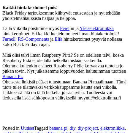
Kaikki hintakertoimet pois!
Black Friday tarjouksemme kiihtyvät entisestään ja nyt tehdään
yhdistelmätilauksista halpaa ja helppoa.
Tällä viikolla poistimme myös
Perel
:in ja
Yleiselektroniikka
hintakertoimet. Eli kaikki luettelotuotteet ilman hintakertoimia!
Farnell
,
RS-Components
ja
Elfa
hintakertoimet pysyvät nollassa
koko Black Fridayn ajan.
Mitä olisi talvi ilman Raspberry Pi:tä? Se on edelleen talvi, koska
Raspberry Pi:tä ei ole tällä hetkellä mistään saatavilla.
Olemme kuitenkin etsineet Raspberry Pi:lle korvaavaa tuotetta jo
pitkän tovin. Nyt julkaisemme loppuvuoden halutuimman tuotteen
Banana Pi.
Oheisesta linkistä pääset tutustumaan Banana Pi maailmaan. Tämä
tuote tulee tilattavaksi verkkokauppamme kautta ensi viikolla.
Liikkeessä tätä on tällä hetkellä jo saatavilla. Tuotteesta voi
tiedustella lisää sähköpostin välityksellä myynti@elektrolinna.fi
Posted in
Uutiset
Tagged
banana pi
,
diy
,
diy-project
,
elektroniikka
,