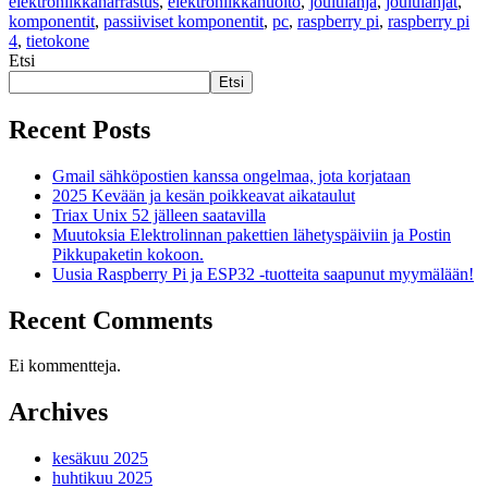
elektroniikkaharrastus
,
elektroniikkahuolto
,
joululahja
,
joululahjat
,
komponentit
,
passiiviset komponentit
,
pc
,
raspberry pi
,
raspberry pi
4
,
tietokone
Etsi
Etsi
Recent Posts
Gmail sähköpostien kanssa ongelmaa, jota korjataan
2025 Kevään ja kesän poikkeavat aikataulut
Triax Unix 52 jälleen saatavilla
Muutoksia Elektrolinnan pakettien lähetyspäiviin ja Postin
Pikkupaketin kokoon.
Uusia Raspberry Pi ja ESP32 -tuotteita saapunut myymälään!
Recent Comments
Ei kommentteja.
Archives
kesäkuu 2025
huhtikuu 2025