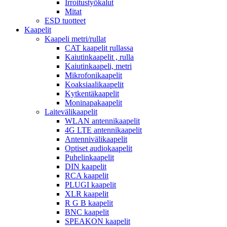
Irroitustyökalut
Mitat
ESD tuotteet
Kaapelit
Kaapeli metri/rullat
CAT kaapelit rullassa
Kaiutinkaapelit , rulla
Kaiutinkaapeli, metri
Mikrofonikaapelit
Koaksiaalikaapelit
Kytkentäkaapelit
Moninapakaapelit
Laitevälikaapelit
WLAN antennikaapelit
4G LTE antennikaapelit
Antennivälikaapelit
Optiset audiokaapelit
Puhelinkaapelit
DIN kaapelit
RCA kaapelit
PLUGI kaapelit
XLR kaapelit
R G B kaapelit
BNC kaapelit
SPEAKON kaapelit