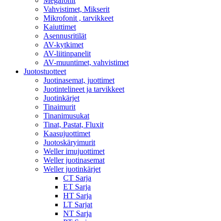
Megafonit
Vahvistimet, Mikserit
Mikrofonit , tarvikkeet
Kaiuttimet
Asennusritilät
AV-kytkimet
AV-liitinpanelit
AV-muuntimet, vahvistimet
Juotostuotteet
Juotinasemat, juottimet
Juotintelineet ja tarvikkeet
Juotinkärjet
Tinaimurit
Tinanimusukat
Tinat, Pastat, Fluxit
Kaasujuottimet
Juotoskäryimurit
Weller imujuottimet
Weller juotinasemat
Weller juotinkärjet
CT Sarja
ET Sarja
HT Sarja
LT Sarjat
NT Sarja