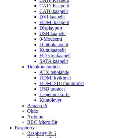
CAT8 Kaapelit
CAT7 Kaapelit
CAT6 kaapelit
DVI kaapelit
HDMI kaapelit
Displayport
USB kaapelit
0-Modeemi
D liitinkaapelit
Kuitukaapelit
HD virtakaapeli
SATA kaapelit
Tietokonetuotteet
ATX teholähde
HDMI kytkimet
HDMI SDI muuntimet
USB tuotteet
Laajennuskortit
Kiintolevyt
Banana Pi
Okdo
Arduino
BBC Micro:Bit
Raspberry
Raspberry Pi 5