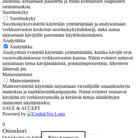
alustoilla, keräämään palautetta ja muita kolmansien osapuolien
ominaisuuksia.
Suorituskyky
Suorituskyky
Suorituskykyevästeitä käytetään ymmärtämään ja analysoimaan
verkkosivuston keskeisiä suorituskykyindeksejä, mikä auttaa
tarjoamaan kävijöille paremman käyttökokemuksen.
Analytiikka
Analytiikka
Analyyttisiä evästeitä käytetään ymmärtämään, kuinka kävijät ovat
vuorovaikutuksessa verkkosivuston kanssa. Nämä evästeet auttavat
tarjoamaan tietoa kävijämäärästä, poistumisprosentista, liikenteen
lähteestä jne.
Mainostaminen
Mainostaminen
Mainosevästeitä käytetään tarjoamaan vierailijoille asiaankuuluvia
mainoksia ja markkinointikampanjoita. Nämä evästeet seuraavat
kävijöitä eri verkkosivustoilla ja keräävät tietoja räätälöityjen
mainosten näyttämiseksi.
SAVE & ACCEPT
Powered by
0
Ostoskori
Ostoskorisi on tyhjä
Palaa kauppaan