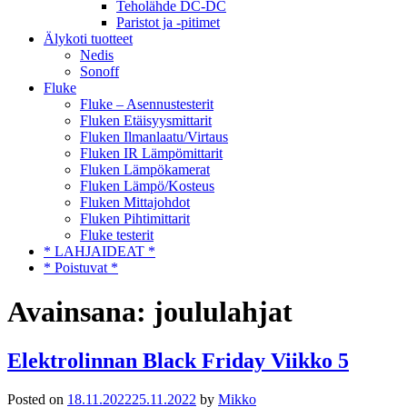
Teholähde DC-DC
Paristot ja -pitimet
Älykoti tuotteet
Nedis
Sonoff
Fluke
Fluke – Asennustesterit
Fluken Etäisyysmittarit
Fluken Ilmanlaatu/Virtaus
Fluken IR Lämpömittarit
Fluken Lämpökamerat
Fluken Lämpö/Kosteus
Fluken Mittajohdot
Fluken Pihtimittarit
Fluke testerit
* LAHJAIDEAT *
* Poistuvat *
Avainsana:
joululahjat
Elektrolinnan Black Friday Viikko 5
Posted on
18.11.2022
25.11.2022
by
Mikko