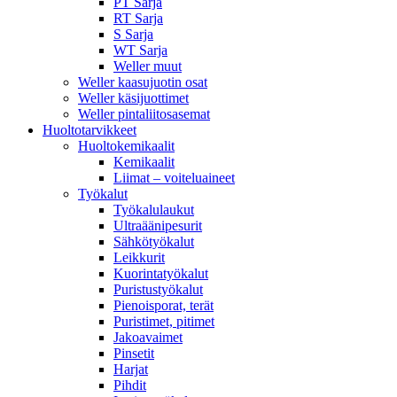
PT Sarja
RT Sarja
S Sarja
WT Sarja
Weller muut
Weller kaasujuotin osat
Weller käsijuottimet
Weller pintaliitosasemat
Huoltotarvikkeet
Huoltokemikaalit
Kemikaalit
Liimat – voiteluaineet
Työkalut
Työkalulaukut
Ultraäänipesurit
Sähkötyökalut
Leikkurit
Kuorintatyökalut
Puristustyökalut
Pienoisporat, terät
Puristimet, pitimet
Jakoavaimet
Pinsetit
Harjat
Pihdit