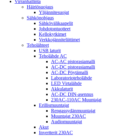
Virranhallinta
Häiriösuojaus
Ylijännitesuojat
Sähkönohjaus
Sähkövälikaapelit
Johdotontuotteet
Kellokytkimet
Verkkojänniteliittimet
Teholähteet
USB laturit
Teholähde AC
AC-AC pistorasiamalli
AC-DC pistorasiamalli
AC-DC Pöytämalli
Laboratorioteholähde
LED Virtalähde
Akkulaturit
AC-DC DIN-asennus
230AC-110AC Muuntajat
Erillismuuntajat
Rengassydänmuuntajat
Muuntajat 230AC
Audiomuuntajat
Akut
Invertterit 230AC