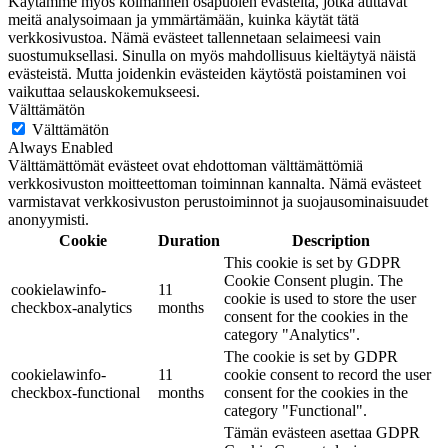
Käytämme myös kolmannen osapuolen evästeitä, jotka auttavat
meitä analysoimaan ja ymmärtämään, kuinka käytät tätä
verkkosivustoa. Nämä evästeet tallennetaan selaimeesi vain
suostumuksellasi. Sinulla on myös mahdollisuus kieltäytyä näistä
evästeistä. Mutta joidenkin evästeiden käytöstä poistaminen voi
vaikuttaa selauskokemukseesi.
Välttämätön
Välttämätön
Always Enabled
Välttämättömät evästeet ovat ehdottoman välttämättömiä
verkkosivuston moitteettoman toiminnan kannalta. Nämä evästeet
varmistavat verkkosivuston perustoiminnot ja suojausominaisuudet
anonyymisti.
Cookie
Duration
Description
This cookie is set by GDPR
Cookie Consent plugin. The
cookielawinfo-
11
cookie is used to store the user
checkbox-analytics
months
consent for the cookies in the
category "Analytics".
The cookie is set by GDPR
cookielawinfo-
11
cookie consent to record the user
checkbox-functional
months
consent for the cookies in the
category "Functional".
Tämän evästeen asettaa GDPR