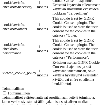
Cookie Consent -laajennus.
cookielawinfo-
11
Evästeitä käytetään tallentamaan
checkbox-necessary
months
käyttäjän suostumus evästeiden
luokkaan "Tarpeellinen".
This cookie is set by GDPR
Cookie Consent plugin. The
cookielawinfo-
11
cookie is used to store the user
checkbox-others
months
consent for the cookies in the
category "Other.
This cookie is set by GDPR
cookielawinfo-
Cookie Consent plugin. The
11
checkbox-
cookie is used to store the user
months
performance
consent for the cookies in the
category "Performance".
Evästeen asettaa GDPR Cookie
Consent -laajennus, ja sitä
11
käytetään tallentamaan, onko
viewed_cookie_policy
months
käyttäjä hyväksynyt evästeiden
käyttön vai ei. Se ei tallenna
henkilötietoja.
Toiminnallinen
Toiminnallinen
Toiminnalliset evästeet auttavat suorittamaan tiettyjä toimintoja,
kuten verkkosivuston sisällön jakamista sosiaalisen median