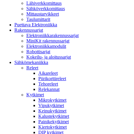
Lähiverkkomittaus
Sähköverkkomittaus
Mittaustarvikkeet
Taulumittarit
Puettava Elektroniikka
Rakennussarjat
Elektroniikkarakennussarjat
MiniKit rakennussarjat
Elektroniikkamodulit
Robottisarjat
Kokeilu- ja aloitussarjat
Sähkömekaniikka
Releet
Aikareleet
Piirikorttireleet
Tehoreleet
Relekannat
Kytkimet
Mikrokytkimet
Vipukytkimet
Keinukytkimet
Kalustekytkimet
Painikekytkimet
Kiertokytkimet
DIP kytkimet