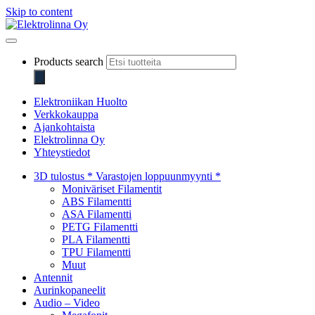
Skip to content
Elektrolinna Oy
Verkkokauppa
Products search
Elektroniikan Huolto
Verkkokauppa
Ajankohtaista
Elektrolinna Oy
Yhteystiedot
3D tulostus * Varastojen loppuunmyynti *
Moniväriset Filamentit
ABS Filamentti
ASA Filamentti
PETG Filamentti
PLA Filamentti
TPU Filamentti
Muut
Antennit
Aurinkopaneelit
Audio – Video