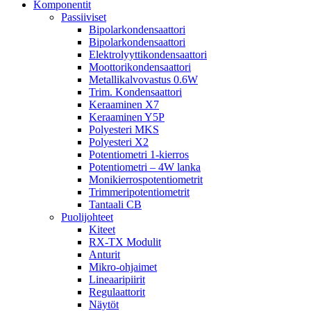
Komponentit
Passiiviset
Bipolarkondensaattori
Bipolarkondensaattori
Elektrolyyttikondensaattori
Moottorikondensaattori
Metallikalvovastus 0.6W
Trim. Kondensaattori
Keraaminen X7
Keraaminen Y5P
Polyesteri MKS
Polyesteri X2
Potentiometri 1-kierros
Potentiometri – 4W lanka
Monikierrospotentiometrit
Trimmeripotentiometrit
Tantaali CB
Puolijohteet
Kiteet
RX-TX Modulit
Anturit
Mikro-ohjaimet
Lineaaripiirit
Regulaattorit
Näytöt