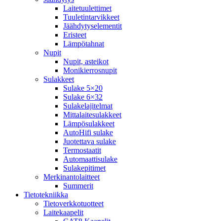
Laitetuulettimet
Tuuletintarvikkeet
Jäähdytyselementit
Eristeet
Lämpötahnat
Nupit
Nupit, asteikot
Monikierrosnupit
Sulakkeet
Sulake 5×20
Sulake 6×32
Sulakelajitelmat
Mittalaitesulakkeet
Lämpösulakkeet
AutoHifi sulake
Juotettava sulake
Termostaatit
Automaattisulake
Sulakepitimet
Merkinantolaitteet
Summerit
Tietotekniikka
Tietoverkkotuotteet
Laitekaapelit