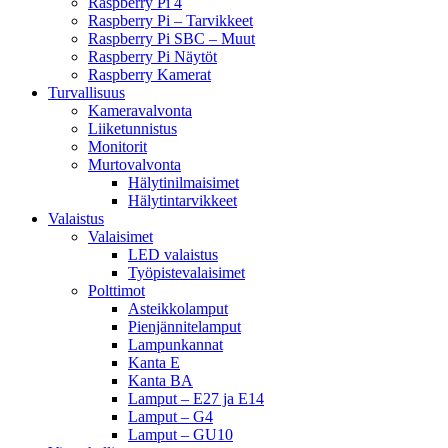
Raspberry Pi 4
Raspberry Pi – Tarvikkeet
Raspberry Pi SBC – Muut
Raspberry Pi Näytöt
Raspberry Kamerat
Turvallisuus
Kameravalvonta
Liiketunnistus
Monitorit
Murtovalvonta
Hälytinilmaisimet
Hälytintarvikkeet
Valaistus
Valaisimet
LED valaistus
Työpistevalaisimet
Polttimot
Asteikkolamput
Pienjännitelamput
Lampunkannat
Kanta E
Kanta BA
Lamput – E27 ja E14
Lamput – G4
Lamput – GU10