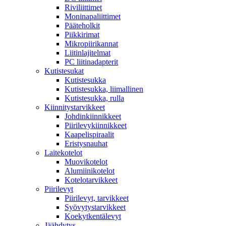
Riviliittimet
Moninapaliittimet
Pääteholkit
Piikkirimat
Mikropiirikannat
Liitinlajitelmat
PC liitinadapterit
Kutistesukat
Kutistesukka
Kutistesukka, liimallinen
Kutistesukka, rulla
Kiinnitystarvikkeet
Johdinkiinnikkeet
Piirilevykiinnikkeet
Kaapelispiraalit
Eristysnauhat
Laitekotelot
Muovikotelot
Alumiinikotelot
Kotelotarvikkeet
Piirilevyt
Piirilevyt, tarvikkeet
Syövytystarvikkeet
Koekytkentälevyt
Jäähdytys