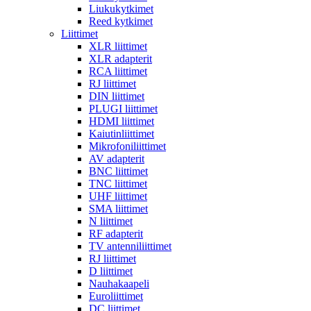
Liukukytkimet
Reed kytkimet
Liittimet
XLR liittimet
XLR adapterit
RCA liittimet
RJ liittimet
DIN liittimet
PLUGI liittimet
HDMI liittimet
Kaiutinliittimet
Mikrofoniliittimet
AV adapterit
BNC liittimet
TNC liittimet
UHF liittimet
SMA liittimet
N liittimet
RF adapterit
TV antenniliittimet
RJ liittimet
D liittimet
Nauhakaapeli
Euroliittimet
DC liittimet