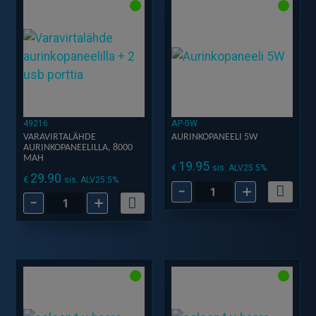
1500v,
1500v,
100m
100m
määrä
määrä
49216
AP-5W
VARAVIRTALÄHDE
AURINKOPANEELI 5W
AURINKOPANEELILLA, 8000
MAH
19.95
€
sis. ALV25.5%
29.90
€
sis. ALV25.5%
-
+
Aurinkopaneeli
-
+
Varavirtalähde
5W
Aurinkopaneelilla,
määrä
8000
mAh
määrä