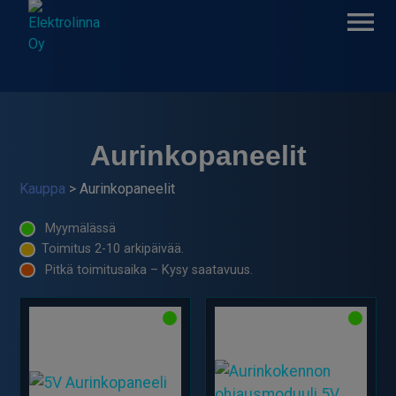
Skip
to
content
Elektrolinna Oy
Verkkokauppa
Aurinkopaneelit
Kauppa
> Aurinkopaneelit
Myymälässä
Toimitus 2-10 arkipäivää.
Pitkä toimitusaika – Kysy saatavuus.