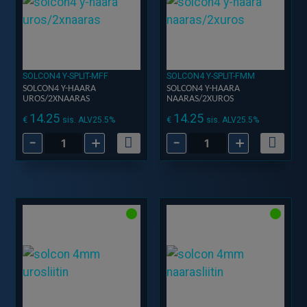
SOLCON4 Y-SPLIT-MFF
SOLCON4 Y-SPLIT-FMM
SOLCON4 Y-HAARA
SOLCON4 Y-HAARA
UROS/2XNAARAS
NAARAS/2XUROS
14.25
14.25
€
€
sis. ALV25.5%
sis. ALV25.5%
-
+
-
+
solcon4
solcon4
y-
y-
haara
haara
uros/2xnaaras
naaras/2xuros
määrä
määrä