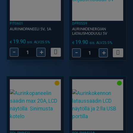
FIT0601
DFR0559
AURINKOPANEELI 5V, 1A
AURINKOENERGIAN
LATAUSMODUULI 5V
19.90
19.90
€
sis. ALV25.5%
€
sis. ALV25.5%
-
+
-
+
Aurinkopaneeli
Aurinkoenergian
5V,
Latausmoduuli
1A
5V
määrä
määrä
SOL-PWM20
SOL-PWM10A