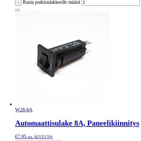
Rasia putkisulakkeelle määrä
-
W28-8A
Automaattisulake 8A, Paneelikiinnitys
€
7.95
sis. ALV25.5%