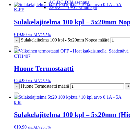
AC-DC DIN-asennus
230AC-110AC Muuntajat
K-FF
Sulakelajitelma 100 kpl – 5x20mm No
€
19.90
sis. ALV25.5%
Sulakelajitelma 100 kpl - 5x20mm Nopea määrä
-
CTH407
Huone Termostaatti
€
24.90
sis. ALV25.5%
Huone Termostaatti määrä
-
+
k-fu
Sulakelajitelma 100 kpl – 5x20mm (Hi
€
19.90
sis. ALV25.5%