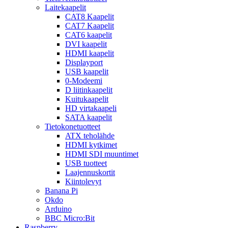
Laitekaapelit
CAT8 Kaapelit
CAT7 Kaapelit
CAT6 kaapelit
DVI kaapelit
HDMI kaapelit
Displayport
USB kaapelit
0-Modeemi
D liitinkaapelit
Kuitukaapelit
HD virtakaapeli
SATA kaapelit
Tietokonetuotteet
ATX teholähde
HDMI kytkimet
HDMI SDI muuntimet
USB tuotteet
Laajennuskortit
Kiintolevyt
Banana Pi
Okdo
Arduino
BBC Micro:Bit
Raspberry