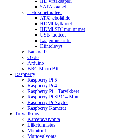
HD virtakaapeli
SATA kaapelit
Tietokonetuotteet
ATX teholähde
HDMI kytkimet
HDMI SDI muuntimet
USB tuotteet
Laajennuskortit
Kiintolevyt
Banana Pi
Okdo
Arduino
BBC Micro:Bit
Raspberry
Raspberry Pi 5
Raspberry Pi 4
Raspberry Pi – Tarvikkeet
Raspberry Pi SBC – Muut
Raspberry Pi Näytöt
Raspberry Kamerat
Turvallisuus
Kameravalvonta
Liiketunnistus
Monitorit
Murtovalvonta