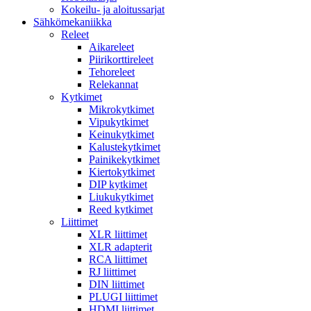
Kokeilu- ja aloitussarjat
Sähkömekaniikka
Releet
Aikareleet
Piirikorttireleet
Tehoreleet
Relekannat
Kytkimet
Mikrokytkimet
Vipukytkimet
Keinukytkimet
Kalustekytkimet
Painikekytkimet
Kiertokytkimet
DIP kytkimet
Liukukytkimet
Reed kytkimet
Liittimet
XLR liittimet
XLR adapterit
RCA liittimet
RJ liittimet
DIN liittimet
PLUGI liittimet
HDMI liittimet