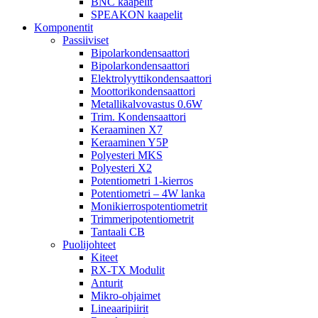
BNC kaapelit
SPEAKON kaapelit
Komponentit
Passiiviset
Bipolarkondensaattori
Bipolarkondensaattori
Elektrolyyttikondensaattori
Moottorikondensaattori
Metallikalvovastus 0.6W
Trim. Kondensaattori
Keraaminen X7
Keraaminen Y5P
Polyesteri MKS
Polyesteri X2
Potentiometri 1-kierros
Potentiometri – 4W lanka
Monikierrospotentiometrit
Trimmeripotentiometrit
Tantaali CB
Puolijohteet
Kiteet
RX-TX Modulit
Anturit
Mikro-ohjaimet
Lineaaripiirit