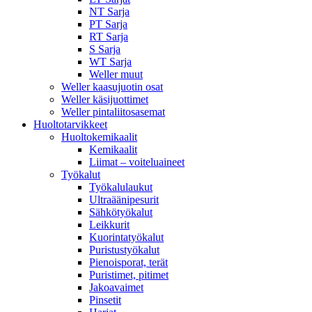
NT Sarja
PT Sarja
RT Sarja
S Sarja
WT Sarja
Weller muut
Weller kaasujuotin osat
Weller käsijuottimet
Weller pintaliitosasemat
Huoltotarvikkeet
Huoltokemikaalit
Kemikaalit
Liimat – voiteluaineet
Työkalut
Työkalulaukut
Ultraäänipesurit
Sähkötyökalut
Leikkurit
Kuorintatyökalut
Puristustyökalut
Pienoisporat, terät
Puristimet, pitimet
Jakoavaimet
Pinsetit