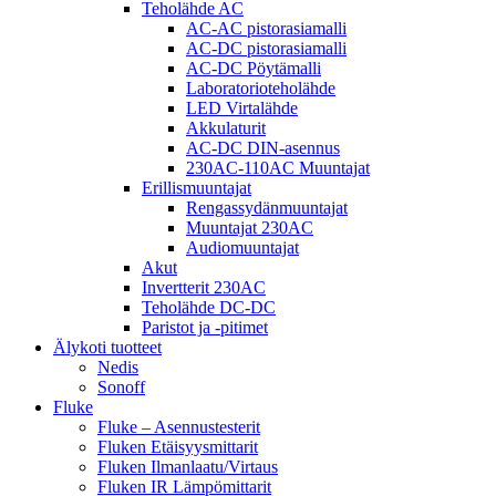
Teholähde AC
AC-AC pistorasiamalli
AC-DC pistorasiamalli
AC-DC Pöytämalli
Laboratorioteholähde
LED Virtalähde
Akkulaturit
AC-DC DIN-asennus
230AC-110AC Muuntajat
Erillismuuntajat
Rengassydänmuuntajat
Muuntajat 230AC
Audiomuuntajat
Akut
Invertterit 230AC
Teholähde DC-DC
Paristot ja -pitimet
Älykoti tuotteet
Nedis
Sonoff
Fluke
Fluke – Asennustesterit
Fluken Etäisyysmittarit
Fluken Ilmanlaatu/Virtaus
Fluken IR Lämpömittarit