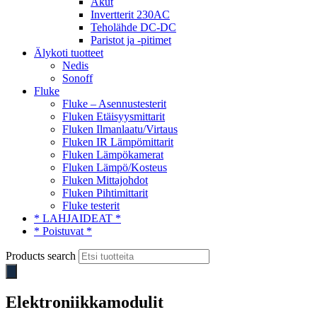
Akut
Invertterit 230AC
Teholähde DC-DC
Paristot ja -pitimet
Älykoti tuotteet
Nedis
Sonoff
Fluke
Fluke – Asennustesterit
Fluken Etäisyysmittarit
Fluken Ilmanlaatu/Virtaus
Fluken IR Lämpömittarit
Fluken Lämpökamerat
Fluken Lämpö/Kosteus
Fluken Mittajohdot
Fluken Pihtimittarit
Fluke testerit
* LAHJAIDEAT *
* Poistuvat *
Products search
Elektroniikkamodulit