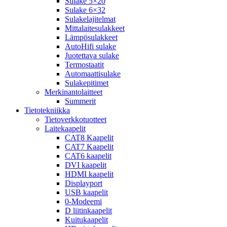
Sulake 5×20
Sulake 6×32
Sulakelajitelmat
Mittalaitesulakkeet
Lämpösulakkeet
AutoHifi sulake
Juotettava sulake
Termostaatit
Automaattisulake
Sulakepitimet
Merkinantolaitteet
Summerit
Tietotekniikka
Tietoverkkotuotteet
Laitekaapelit
CAT8 Kaapelit
CAT7 Kaapelit
CAT6 kaapelit
DVI kaapelit
HDMI kaapelit
Displayport
USB kaapelit
0-Modeemi
D liitinkaapelit
Kuitukaapelit