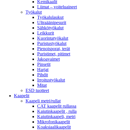
Kemikaalit
Liimat – voiteluaineet
Työkalut
Työkalulaukut
Ultraäänipesurit
Sähkötyökalut
Leikkurit
Kuorintatyökalut
Puristustyökalut
Pienoisporat, terät
Puristimet, pitimet
Jakoavaimet
Pinsetit
Harjat
Pihdit
Irroitustyökalut
Mitat
ESD tuotteet
Kaapelit
Kaapeli metri/rullat
CAT kaapelit rullassa
Kaiutinkaapelit , rulla
Kaiutinkaapeli, metri
Mikrofonikaapelit
Koaksiaalikaapelit