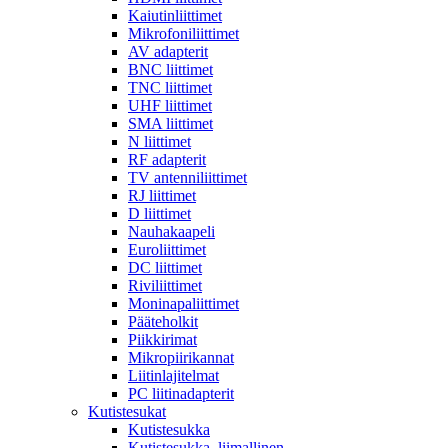
Kaiutinliittimet
Mikrofoniliittimet
AV adapterit
BNC liittimet
TNC liittimet
UHF liittimet
SMA liittimet
N liittimet
RF adapterit
TV antenniliittimet
RJ liittimet
D liittimet
Nauhakaapeli
Euroliittimet
DC liittimet
Riviliittimet
Moninapaliittimet
Pääteholkit
Piikkirimat
Mikropiirikannat
Liitinlajitelmat
PC liitinadapterit
Kutistesukat
Kutistesukka
Kutistesukka, liimallinen