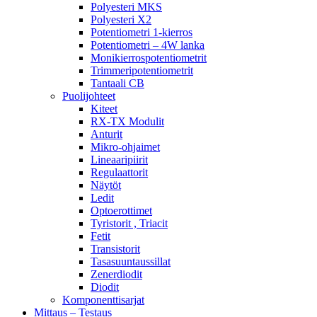
Polyesteri MKS
Polyesteri X2
Potentiometri 1-kierros
Potentiometri – 4W lanka
Monikierrospotentiometrit
Trimmeripotentiometrit
Tantaali CB
Puolijohteet
Kiteet
RX-TX Modulit
Anturit
Mikro-ohjaimet
Lineaaripiirit
Regulaattorit
Näytöt
Ledit
Optoerottimet
Tyristorit , Triacit
Fetit
Transistorit
Tasasuuntaussillat
Zenerdiodit
Diodit
Komponenttisarjat
Mittaus – Testaus