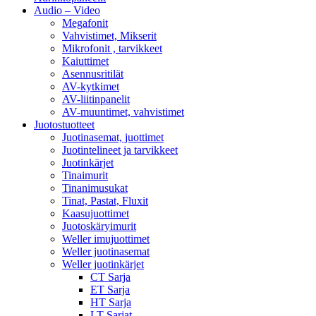
Audio – Video
Megafonit
Vahvistimet, Mikserit
Mikrofonit , tarvikkeet
Kaiuttimet
Asennusritilät
AV-kytkimet
AV-liitinpanelit
AV-muuntimet, vahvistimet
Juotostuotteet
Juotinasemat, juottimet
Juotintelineet ja tarvikkeet
Juotinkärjet
Tinaimurit
Tinanimusukat
Tinat, Pastat, Fluxit
Kaasujuottimet
Juotoskäryimurit
Weller imujuottimet
Weller juotinasemat
Weller juotinkärjet
CT Sarja
ET Sarja
HT Sarja
LT Sarjat