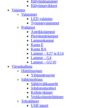
Hälytinilmaisimet
Hälytintarvikkeet
Valaistus
Valaisimet
LED valaistus
Työpistevalaisimet
Polttimot
Asteikkolamput
Pienjännitelamput
Lampunkannat
Kanta E
Kanta BA
Lamput – E27 ja E14
Lamput – G4
Lamput – GU10
Virranhallinta
Häiriösuojaus
Ylijännitesuojat
Sähkönohjaus
Sähkövälikaapelit
Johdotontuotteet
Kellokytkimet
Verkkojänniteliittimet
Teholähteet
USB laturit