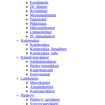
Euroliittimet
DC liittimet
Riviliittimet
Moninapaliittimet
Pääteholkit
Piikkirimat
Mikropiirikannat
Liitinlajitelmat
PC liitinadapterit
Kutistesukat
Kutistesukka
Kutistesukka, liimallinen
Kutistesukka, rulla
Kiinnitystarvikkeet
Johdinkiinnikkeet
Piirilevykiinnikkeet
Kaapelispiraalit
Eristysnauhat
Laitekotelot
Muovikotelot
Alumiinikotelot
Kotelotarvikkeet
Piirilevyt
Piirilevyt, tarvikkeet
Syövytystarvikkeet