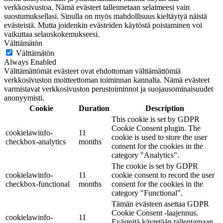
verkkosivustoa. Nämä evästeet tallennetaan selaimeesi vain
suostumuksellasi. Sinulla on myös mahdollisuus kieltäytyä näistä
evästeistä. Mutta joidenkin evästeiden käytöstä poistaminen voi
vaikuttaa selauskokemukseesi.
Välttämätön
Välttämätön
Always Enabled
Välttämättömät evästeet ovat ehdottoman välttämättömiä
verkkosivuston moitteettoman toiminnan kannalta. Nämä evästeet
varmistavat verkkosivuston perustoiminnot ja suojausominaisuudet
anonyymisti.
Cookie
Duration
Description
This cookie is set by GDPR
Cookie Consent plugin. The
cookielawinfo-
11
cookie is used to store the user
checkbox-analytics
months
consent for the cookies in the
category "Analytics".
The cookie is set by GDPR
cookielawinfo-
11
cookie consent to record the user
checkbox-functional
months
consent for the cookies in the
category "Functional".
Tämän evästeen asettaa GDPR
Cookie Consent -laajennus.
cookielawinfo-
11
Evästeitä käytetään tallentamaan