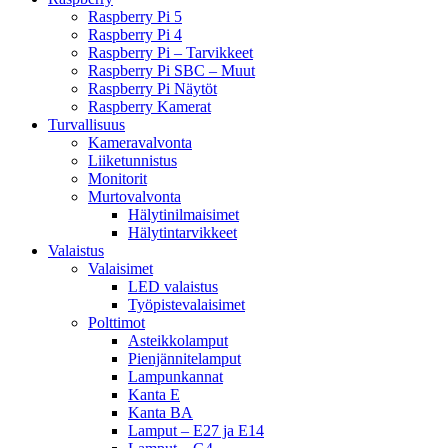
Raspberry Pi 5
Raspberry Pi 4
Raspberry Pi – Tarvikkeet
Raspberry Pi SBC – Muut
Raspberry Pi Näytöt
Raspberry Kamerat
Turvallisuus
Kameravalvonta
Liiketunnistus
Monitorit
Murtovalvonta
Hälytinilmaisimet
Hälytintarvikkeet
Valaistus
Valaisimet
LED valaistus
Työpistevalaisimet
Polttimot
Asteikkolamput
Pienjännitelamput
Lampunkannat
Kanta E
Kanta BA
Lamput – E27 ja E14