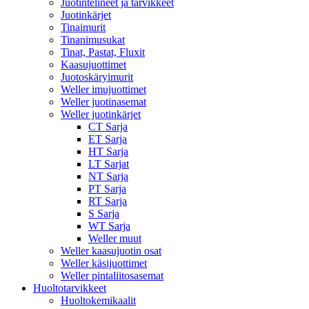
Juotintelineet ja tarvikkeet
Juotinkärjet
Tinaimurit
Tinanimusukat
Tinat, Pastat, Fluxit
Kaasujuottimet
Juotoskäryimurit
Weller imujuottimet
Weller juotinasemat
Weller juotinkärjet
CT Sarja
ET Sarja
HT Sarja
LT Sarjat
NT Sarja
PT Sarja
RT Sarja
S Sarja
WT Sarja
Weller muut
Weller kaasujuotin osat
Weller käsijuottimet
Weller pintaliitosasemat
Huoltotarvikkeet
Huoltokemikaalit