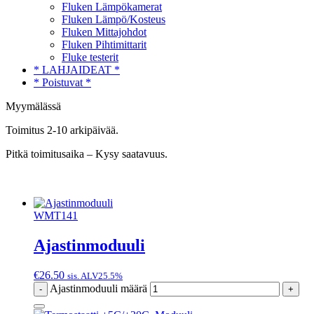
Fluken Lämpökamerat
Fluken Lämpö/Kosteus
Fluken Mittajohdot
Fluken Pihtimittarit
Fluke testerit
* LAHJAIDEAT *
* Poistuvat *
Myymälässä
Toimitus 2-10 arkipäivää.
Pitkä toimitusaika – Kysy saatavuus.
WMT141
Ajastinmoduuli
€
26.50
sis. ALV25.5%
Ajastinmoduuli määrä
-
+