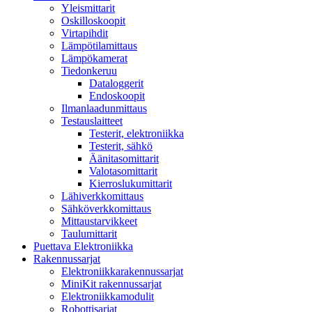
Yleismittarit
Oskilloskoopit
Virtapihdit
Lämpötilamittaus
Lämpökamerat
Tiedonkeruu
Dataloggerit
Endoskoopit
Ilmanlaadunmittaus
Testauslaitteet
Testerit, elektroniikka
Testerit, sähkö
Äänitasomittarit
Valotasomittarit
Kierroslukumittarit
Lähiverkkomittaus
Sähköverkkomittaus
Mittaustarvikkeet
Taulumittarit
Puettava Elektroniikka
Rakennussarjat
Elektroniikkarakennussarjat
MiniKit rakennussarjat
Elektroniikkamodulit
Robottisarjat