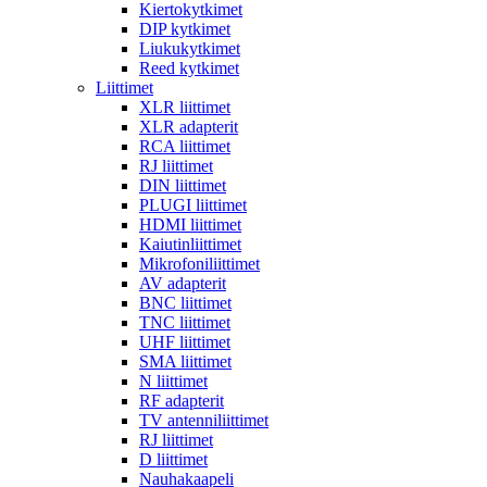
Kiertokytkimet
DIP kytkimet
Liukukytkimet
Reed kytkimet
Liittimet
XLR liittimet
XLR adapterit
RCA liittimet
RJ liittimet
DIN liittimet
PLUGI liittimet
HDMI liittimet
Kaiutinliittimet
Mikrofoniliittimet
AV adapterit
BNC liittimet
TNC liittimet
UHF liittimet
SMA liittimet
N liittimet
RF adapterit
TV antenniliittimet
RJ liittimet
D liittimet
Nauhakaapeli