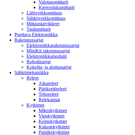
Valotasomittarit
Kierroslukumittarit
Lähiverkkomittaus
Sähköverkkomittaus
Mittaustarvikkeet
Taulumittarit
Puettava Elektroniikka
Rakennussarjat
Elektroniikkarakennussarjat
MiniKit rakennussarjat
Elektroniikkamodulit
Robottisarjat
Kokeilu- ja aloitussarjat
Sähkömekaniikka
Releet
Aikareleet
Piirikorttireleet
Tehoreleet
Relekannat
Kytkimet
Mikrokytkimet
Vipukytkimet
Keinukytkimet
Kalustekytkimet
Painikekytkimet