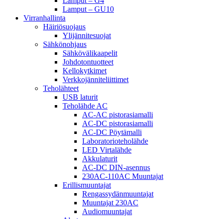
Lamput – G4
Lamput – GU10
Virranhallinta
Häiriösuojaus
Ylijännitesuojat
Sähkönohjaus
Sähkövälikaapelit
Johdotontuotteet
Kellokytkimet
Verkkojänniteliittimet
Teholähteet
USB laturit
Teholähde AC
AC-AC pistorasiamalli
AC-DC pistorasiamalli
AC-DC Pöytämalli
Laboratorioteholähde
LED Virtalähde
Akkulaturit
AC-DC DIN-asennus
230AC-110AC Muuntajat
Erillismuuntajat
Rengassydänmuuntajat
Muuntajat 230AC
Audiomuuntajat