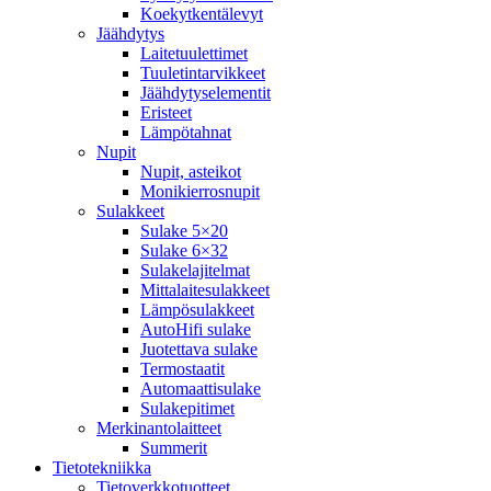
Koekytkentälevyt
Jäähdytys
Laitetuulettimet
Tuuletintarvikkeet
Jäähdytyselementit
Eristeet
Lämpötahnat
Nupit
Nupit, asteikot
Monikierrosnupit
Sulakkeet
Sulake 5×20
Sulake 6×32
Sulakelajitelmat
Mittalaitesulakkeet
Lämpösulakkeet
AutoHifi sulake
Juotettava sulake
Termostaatit
Automaattisulake
Sulakepitimet
Merkinantolaitteet
Summerit
Tietotekniikka
Tietoverkkotuotteet