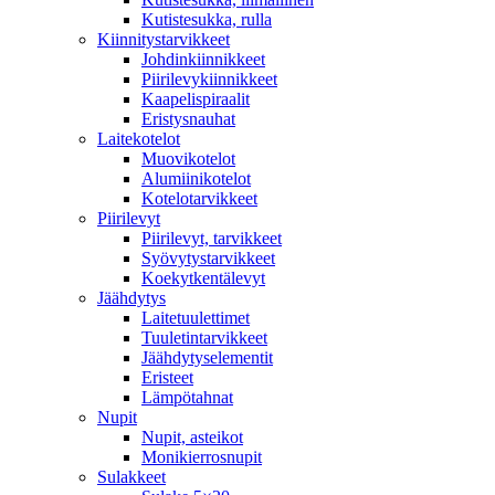
Kutistesukka, rulla
Kiinnitystarvikkeet
Johdinkiinnikkeet
Piirilevykiinnikkeet
Kaapelispiraalit
Eristysnauhat
Laitekotelot
Muovikotelot
Alumiinikotelot
Kotelotarvikkeet
Piirilevyt
Piirilevyt, tarvikkeet
Syövytystarvikkeet
Koekytkentälevyt
Jäähdytys
Laitetuulettimet
Tuuletintarvikkeet
Jäähdytyselementit
Eristeet
Lämpötahnat
Nupit
Nupit, asteikot
Monikierrosnupit
Sulakkeet