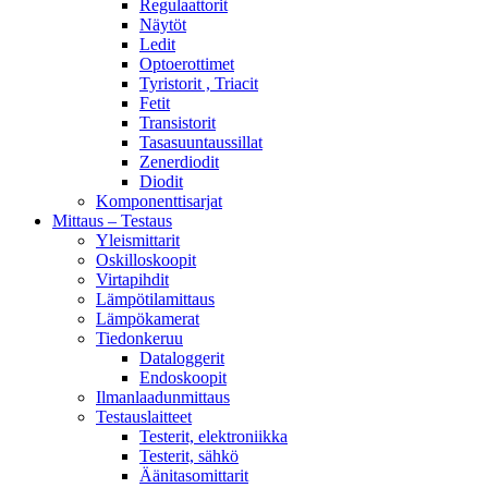
Regulaattorit
Näytöt
Ledit
Optoerottimet
Tyristorit , Triacit
Fetit
Transistorit
Tasasuuntaussillat
Zenerdiodit
Diodit
Komponenttisarjat
Mittaus – Testaus
Yleismittarit
Oskilloskoopit
Virtapihdit
Lämpötilamittaus
Lämpökamerat
Tiedonkeruu
Dataloggerit
Endoskoopit
Ilmanlaadunmittaus
Testauslaitteet
Testerit, elektroniikka
Testerit, sähkö
Äänitasomittarit