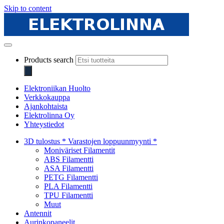
Skip to content
Elektrolinna Oy
Verkkokauppa
Products search
Elektroniikan Huolto
Verkkokauppa
Ajankohtaista
Elektrolinna Oy
Yhteystiedot
3D tulostus * Varastojen loppuunmyynti *
Moniväriset Filamentit
ABS Filamentti
ASA Filamentti
PETG Filamentti
PLA Filamentti
TPU Filamentti
Muut
Antennit
Aurinkopaneelit