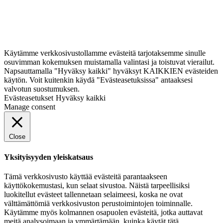
Käytämme verkkosivustollamme evästeitä tarjotaksemme sinulle
osuvimman kokemuksen muistamalla valintasi ja toistuvat vierailut.
Napsauttamalla "Hyväksy kaikki" hyväksyt KAIKKIEN evästeiden
käytön. Voit kuitenkin käydä "Evästeasetuksissa" antaaksesi
valvotun suostumuksen.
Evästeasetukset
Hyväksy kaikki
Manage consent
Close
Yksityisyyden yleiskatsaus
Tämä verkkosivusto käyttää evästeitä parantaakseen
käyttökokemustasi, kun selaat sivustoa. Näistä tarpeellisiksi
luokitellut evästeet tallennetaan selaimeesi, koska ne ovat
välttämättömiä verkkosivuston perustoimintojen toiminnalle.
Käytämme myös kolmannen osapuolen evästeitä, jotka auttavat
meitä analysoimaan ja ymmärtämään, kuinka käytät tätä