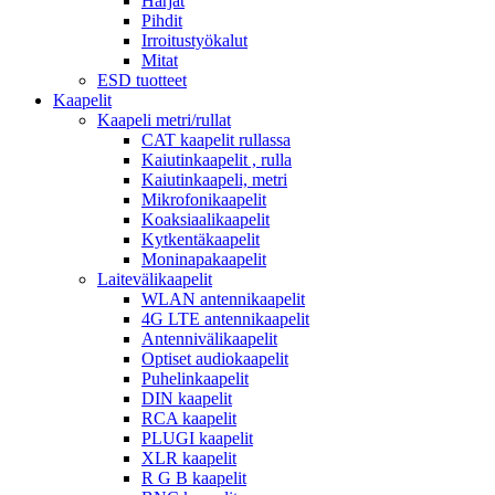
Harjat
Pihdit
Irroitustyökalut
Mitat
ESD tuotteet
Kaapelit
Kaapeli metri/rullat
CAT kaapelit rullassa
Kaiutinkaapelit , rulla
Kaiutinkaapeli, metri
Mikrofonikaapelit
Koaksiaalikaapelit
Kytkentäkaapelit
Moninapakaapelit
Laitevälikaapelit
WLAN antennikaapelit
4G LTE antennikaapelit
Antennivälikaapelit
Optiset audiokaapelit
Puhelinkaapelit
DIN kaapelit
RCA kaapelit
PLUGI kaapelit
XLR kaapelit
R G B kaapelit