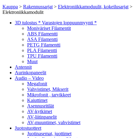
Kauppa
>
Rakennussarjat
>
Elektroniikkamoduulit, kokeilusarjat
>
Elektroniikkamodulit
3D tulostus * Varastojen loppuunmyynti *
Moniväriset Filamentit
ABS Filamentti
ASA Filamentti
PETG Filamentti
PLA Filamentti
TPU Filamentti
Muut
Antennit
Aurinkopaneelit
Audio – Video
Megafonit
Vahvistimet, Mikserit
Mikrofonit , tarvikkeet
Kaiuttimet
Asennusritilät
AV-kytkimet
AV-liitinpanelit
AV-muuntimet, vahvistimet
Juotostuotteet
Juotinasemat, juottimet