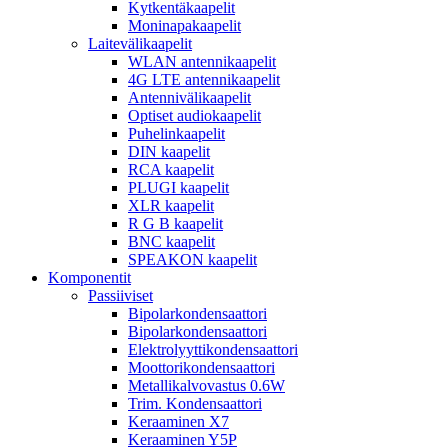
Kytkentäkaapelit
Moninapakaapelit
Laitevälikaapelit
WLAN antennikaapelit
4G LTE antennikaapelit
Antennivälikaapelit
Optiset audiokaapelit
Puhelinkaapelit
DIN kaapelit
RCA kaapelit
PLUGI kaapelit
XLR kaapelit
R G B kaapelit
BNC kaapelit
SPEAKON kaapelit
Komponentit
Passiiviset
Bipolarkondensaattori
Bipolarkondensaattori
Elektrolyyttikondensaattori
Moottorikondensaattori
Metallikalvovastus 0.6W
Trim. Kondensaattori
Keraaminen X7
Keraaminen Y5P