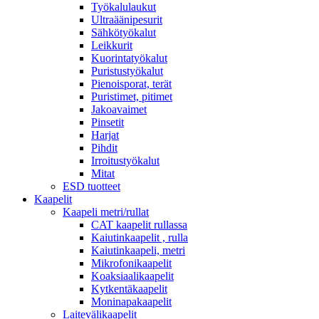
Työkalulaukut
Ultraäänipesurit
Sähkötyökalut
Leikkurit
Kuorintatyökalut
Puristustyökalut
Pienoisporat, terät
Puristimet, pitimet
Jakoavaimet
Pinsetit
Harjat
Pihdit
Irroitustyökalut
Mitat
ESD tuotteet
Kaapelit
Kaapeli metri/rullat
CAT kaapelit rullassa
Kaiutinkaapelit , rulla
Kaiutinkaapeli, metri
Mikrofonikaapelit
Koaksiaalikaapelit
Kytkentäkaapelit
Moninapakaapelit
Laitevälikaapelit