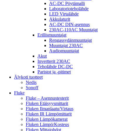
AC-DC Pöytämalli
Laboratorioteholähde
LED Virtalähde
Akkulaturit
AC-DC DIN-asennus
230AC-110AC Muuntajat
Erillismuuntajat
Rengassydänmuuntajat
Muuntajat 230AC
Audiomuuntajat
Akut
Invertterit 230AC
Teholähde DC-DC
Paristot ja -pitimet
Älykoti tuotteet
Nedis
Sonoff
Fluke
Fluke – Asennustesterit
Fluken Etäisyysmittarit
Fluken Ilmanlaatu/Virtaus
Fluken IR Lämpömittarit
Fluken Lämpökamerat
Fluken Lämpö/Kosteus
Fluken Mittajohdot