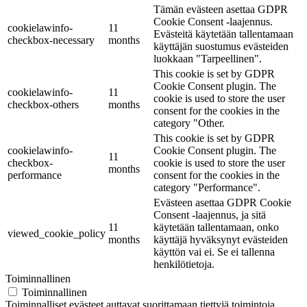
Tämän evästeen asettaa GDPR
Cookie Consent -laajennus.
cookielawinfo-
11
Evästeitä käytetään tallentamaan
checkbox-necessary
months
käyttäjän suostumus evästeiden
luokkaan "Tarpeellinen".
This cookie is set by GDPR
Cookie Consent plugin. The
cookielawinfo-
11
cookie is used to store the user
checkbox-others
months
consent for the cookies in the
category "Other.
This cookie is set by GDPR
cookielawinfo-
Cookie Consent plugin. The
11
checkbox-
cookie is used to store the user
months
performance
consent for the cookies in the
category "Performance".
Evästeen asettaa GDPR Cookie
Consent -laajennus, ja sitä
11
käytetään tallentamaan, onko
viewed_cookie_policy
months
käyttäjä hyväksynyt evästeiden
käyttön vai ei. Se ei tallenna
henkilötietoja.
Toiminnallinen
Toiminnallinen
Toiminnalliset evästeet auttavat suorittamaan tiettyjä toimintoja,