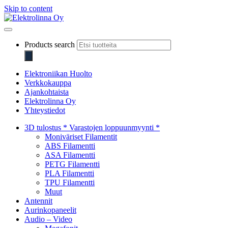
Skip to content
Elektrolinna Oy
Verkkokauppa
Products search
Elektroniikan Huolto
Verkkokauppa
Ajankohtaista
Elektrolinna Oy
Yhteystiedot
3D tulostus * Varastojen loppuunmyynti *
Moniväriset Filamentit
ABS Filamentti
ASA Filamentti
PETG Filamentti
PLA Filamentti
TPU Filamentti
Muut
Antennit
Aurinkopaneelit
Audio – Video