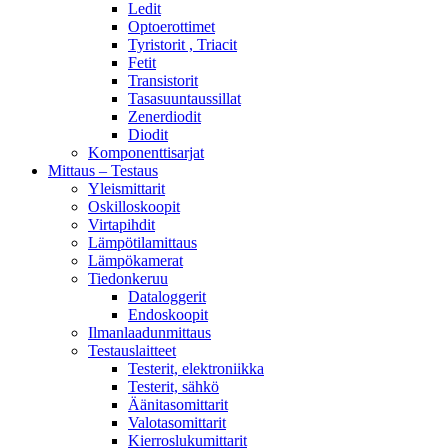
Ledit
Optoerottimet
Tyristorit , Triacit
Fetit
Transistorit
Tasasuuntaussillat
Zenerdiodit
Diodit
Komponenttisarjat
Mittaus – Testaus
Yleismittarit
Oskilloskoopit
Virtapihdit
Lämpötilamittaus
Lämpökamerat
Tiedonkeruu
Dataloggerit
Endoskoopit
Ilmanlaadunmittaus
Testauslaitteet
Testerit, elektroniikka
Testerit, sähkö
Äänitasomittarit
Valotasomittarit
Kierroslukumittarit