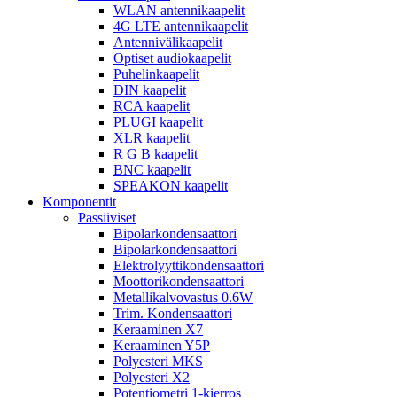
WLAN antennikaapelit
4G LTE antennikaapelit
Antennivälikaapelit
Optiset audiokaapelit
Puhelinkaapelit
DIN kaapelit
RCA kaapelit
PLUGI kaapelit
XLR kaapelit
R G B kaapelit
BNC kaapelit
SPEAKON kaapelit
Komponentit
Passiiviset
Bipolarkondensaattori
Bipolarkondensaattori
Elektrolyyttikondensaattori
Moottorikondensaattori
Metallikalvovastus 0.6W
Trim. Kondensaattori
Keraaminen X7
Keraaminen Y5P
Polyesteri MKS
Polyesteri X2
Potentiometri 1-kierros