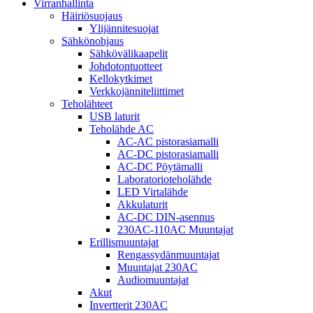
Virranhallinta
Häiriösuojaus
Ylijännitesuojat
Sähkönohjaus
Sähkövälikaapelit
Johdotontuotteet
Kellokytkimet
Verkkojänniteliittimet
Teholähteet
USB laturit
Teholähde AC
AC-AC pistorasiamalli
AC-DC pistorasiamalli
AC-DC Pöytämalli
Laboratorioteholähde
LED Virtalähde
Akkulaturit
AC-DC DIN-asennus
230AC-110AC Muuntajat
Erillismuuntajat
Rengassydänmuuntajat
Muuntajat 230AC
Audiomuuntajat
Akut
Invertterit 230AC