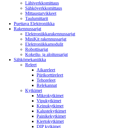
Lähiverkkomittaus
Sähköverkkomittaus
Mittaustarvikkeet
Taulumittarit
Puettava Elektroniikka
Rakennussarjat
Elektroniikkarakennussarjat
MiniKit rakennussarjat
Elektroniikkamodulit
Robottisarjat
Kokeilu- ja aloitussarjat
Sähkömekaniikka
Releet
Aikareleet
Piirikorttireleet
Tehoreleet
Relekannat
Kytkimet
Mikrokytkimet
Vipukytkimet
Keinukytkimet
Kalustekytkimet
Painikekytkimet
Kiertokytkimet
DIP kytkimet