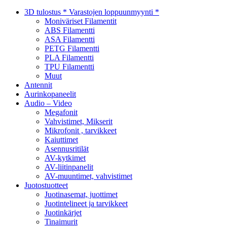
3D tulostus * Varastojen loppuunmyynti *
Moniväriset Filamentit
ABS Filamentti
ASA Filamentti
PETG Filamentti
PLA Filamentti
TPU Filamentti
Muut
Antennit
Aurinkopaneelit
Audio – Video
Megafonit
Vahvistimet, Mikserit
Mikrofonit , tarvikkeet
Kaiuttimet
Asennusritilät
AV-kytkimet
AV-liitinpanelit
AV-muuntimet, vahvistimet
Juotostuotteet
Juotinasemat, juottimet
Juotintelineet ja tarvikkeet
Juotinkärjet
Tinaimurit