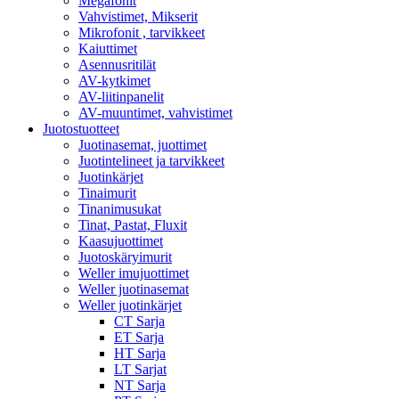
Megafonit
Vahvistimet, Mikserit
Mikrofonit , tarvikkeet
Kaiuttimet
Asennusritilät
AV-kytkimet
AV-liitinpanelit
AV-muuntimet, vahvistimet
Juotostuotteet
Juotinasemat, juottimet
Juotintelineet ja tarvikkeet
Juotinkärjet
Tinaimurit
Tinanimusukat
Tinat, Pastat, Fluxit
Kaasujuottimet
Juotoskäryimurit
Weller imujuottimet
Weller juotinasemat
Weller juotinkärjet
CT Sarja
ET Sarja
HT Sarja
LT Sarjat
NT Sarja