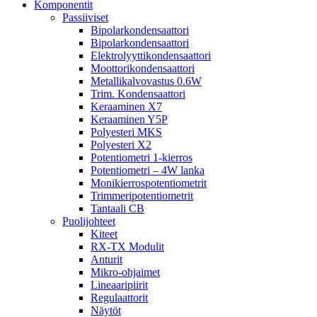
Komponentit
Passiiviset
Bipolarkondensaattori
Bipolarkondensaattori
Elektrolyyttikondensaattori
Moottorikondensaattori
Metallikalvovastus 0.6W
Trim. Kondensaattori
Keraaminen X7
Keraaminen Y5P
Polyesteri MKS
Polyesteri X2
Potentiometri 1-kierros
Potentiometri – 4W lanka
Monikierrospotentiometrit
Trimmeripotentiometrit
Tantaali CB
Puolijohteet
Kiteet
RX-TX Modulit
Anturit
Mikro-ohjaimet
Lineaaripiirit
Regulaattorit
Näytöt