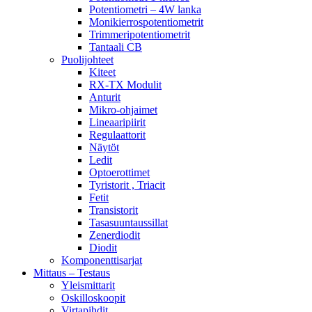
Potentiometri – 4W lanka
Monikierrospotentiometrit
Trimmeripotentiometrit
Tantaali CB
Puolijohteet
Kiteet
RX-TX Modulit
Anturit
Mikro-ohjaimet
Lineaaripiirit
Regulaattorit
Näytöt
Ledit
Optoerottimet
Tyristorit , Triacit
Fetit
Transistorit
Tasasuuntaussillat
Zenerdiodit
Diodit
Komponenttisarjat
Mittaus – Testaus
Yleismittarit
Oskilloskoopit
Virtapihdit