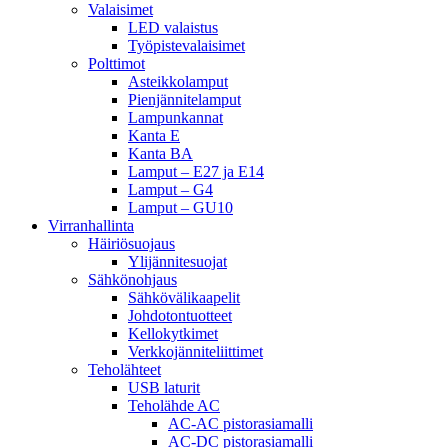
Valaisimet
LED valaistus
Työpistevalaisimet
Polttimot
Asteikkolamput
Pienjännitelamput
Lampunkannat
Kanta E
Kanta BA
Lamput – E27 ja E14
Lamput – G4
Lamput – GU10
Virranhallinta
Häiriösuojaus
Ylijännitesuojat
Sähkönohjaus
Sähkövälikaapelit
Johdotontuotteet
Kellokytkimet
Verkkojänniteliittimet
Teholähteet
USB laturit
Teholähde AC
AC-AC pistorasiamalli
AC-DC pistorasiamalli