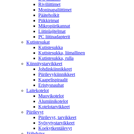
Riviliittimet
Moninapaliittimet
Pääteholkit
Piikkirimat
Mikropiirikannat
Liitinlajitelmat
PC liitinadapterit
Kutistesukat
Kutistesukka
Kutistesukka, liimallinen
Kutistesukka, rulla
Kiinnitystarvikkeet
Johdinkiinnikkeet
Piirilevykiinnikkeet
Kaapelispiraalit
Eristysnauhat
Laitekotelot
Muovikotelot
Alumiinikotelot
Kotelotarvikkeet
Piirilevyt
Piirilevyt, tarvikkeet
Syövytystarvikkeet
Koekytkentälevyt
Jäähdytys