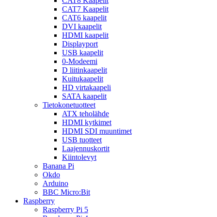
CAT8 Kaapelit
CAT7 Kaapelit
CAT6 kaapelit
DVI kaapelit
HDMI kaapelit
Displayport
USB kaapelit
0-Modeemi
D liitinkaapelit
Kuitukaapelit
HD virtakaapeli
SATA kaapelit
Tietokonetuotteet
ATX teholähde
HDMI kytkimet
HDMI SDI muuntimet
USB tuotteet
Laajennuskortit
Kiintolevyt
Banana Pi
Okdo
Arduino
BBC Micro:Bit
Raspberry
Raspberry Pi 5