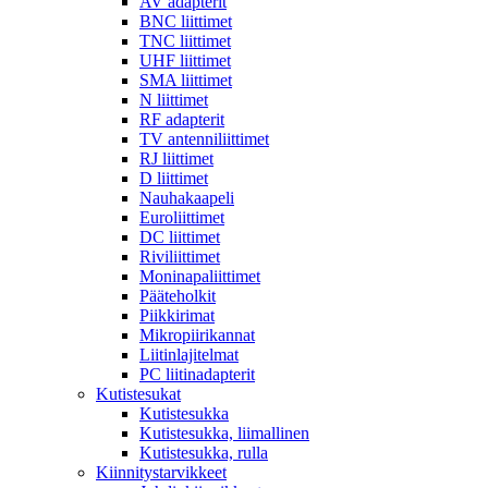
AV adapterit
BNC liittimet
TNC liittimet
UHF liittimet
SMA liittimet
N liittimet
RF adapterit
TV antenniliittimet
RJ liittimet
D liittimet
Nauhakaapeli
Euroliittimet
DC liittimet
Riviliittimet
Moninapaliittimet
Pääteholkit
Piikkirimat
Mikropiirikannat
Liitinlajitelmat
PC liitinadapterit
Kutistesukat
Kutistesukka
Kutistesukka, liimallinen
Kutistesukka, rulla
Kiinnitystarvikkeet