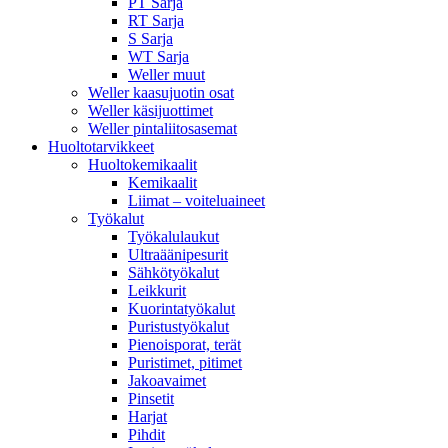
PT Sarja
RT Sarja
S Sarja
WT Sarja
Weller muut
Weller kaasujuotin osat
Weller käsijuottimet
Weller pintaliitosasemat
Huoltotarvikkeet
Huoltokemikaalit
Kemikaalit
Liimat – voiteluaineet
Työkalut
Työkalulaukut
Ultraäänipesurit
Sähkötyökalut
Leikkurit
Kuorintatyökalut
Puristustyökalut
Pienoisporat, terät
Puristimet, pitimet
Jakoavaimet
Pinsetit
Harjat
Pihdit