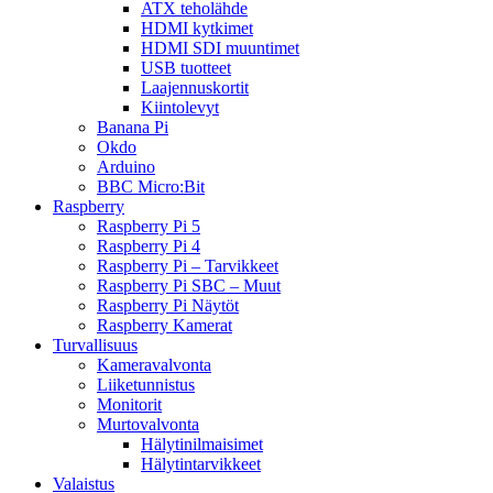
ATX teholähde
HDMI kytkimet
HDMI SDI muuntimet
USB tuotteet
Laajennuskortit
Kiintolevyt
Banana Pi
Okdo
Arduino
BBC Micro:Bit
Raspberry
Raspberry Pi 5
Raspberry Pi 4
Raspberry Pi – Tarvikkeet
Raspberry Pi SBC – Muut
Raspberry Pi Näytöt
Raspberry Kamerat
Turvallisuus
Kameravalvonta
Liiketunnistus
Monitorit
Murtovalvonta
Hälytinilmaisimet
Hälytintarvikkeet
Valaistus