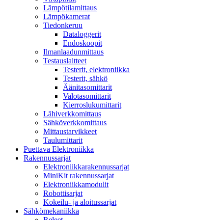
Lämpötilamittaus
Lämpökamerat
Tiedonkeruu
Dataloggerit
Endoskoopit
Ilmanlaadunmittaus
Testauslaitteet
Testerit, elektroniikka
Testerit, sähkö
Äänitasomittarit
Valotasomittarit
Kierroslukumittarit
Lähiverkkomittaus
Sähköverkkomittaus
Mittaustarvikkeet
Taulumittarit
Puettava Elektroniikka
Rakennussarjat
Elektroniikkarakennussarjat
MiniKit rakennussarjat
Elektroniikkamodulit
Robottisarjat
Kokeilu- ja aloitussarjat
Sähkömekaniikka
Releet