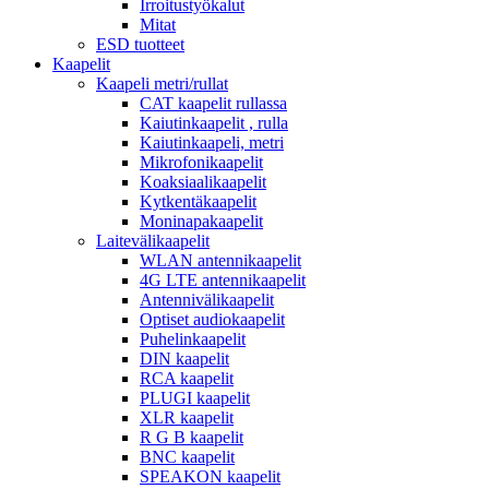
Irroitustyökalut
Mitat
ESD tuotteet
Kaapelit
Kaapeli metri/rullat
CAT kaapelit rullassa
Kaiutinkaapelit , rulla
Kaiutinkaapeli, metri
Mikrofonikaapelit
Koaksiaalikaapelit
Kytkentäkaapelit
Moninapakaapelit
Laitevälikaapelit
WLAN antennikaapelit
4G LTE antennikaapelit
Antennivälikaapelit
Optiset audiokaapelit
Puhelinkaapelit
DIN kaapelit
RCA kaapelit
PLUGI kaapelit
XLR kaapelit
R G B kaapelit
BNC kaapelit
SPEAKON kaapelit