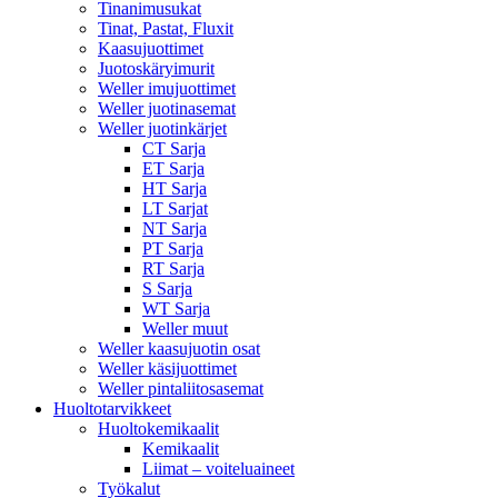
Tinanimusukat
Tinat, Pastat, Fluxit
Kaasujuottimet
Juotoskäryimurit
Weller imujuottimet
Weller juotinasemat
Weller juotinkärjet
CT Sarja
ET Sarja
HT Sarja
LT Sarjat
NT Sarja
PT Sarja
RT Sarja
S Sarja
WT Sarja
Weller muut
Weller kaasujuotin osat
Weller käsijuottimet
Weller pintaliitosasemat
Huoltotarvikkeet
Huoltokemikaalit
Kemikaalit
Liimat – voiteluaineet
Työkalut