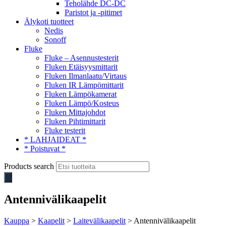
Teholähde DC-DC
Paristot ja -pitimet
Älykoti tuotteet
Nedis
Sonoff
Fluke
Fluke – Asennustesterit
Fluken Etäisyysmittarit
Fluken Ilmanlaatu/Virtaus
Fluken IR Lämpömittarit
Fluken Lämpökamerat
Fluken Lämpö/Kosteus
Fluken Mittajohdot
Fluken Pihtimittarit
Fluke testerit
* LAHJAIDEAT *
* Poistuvat *
Products search
Antennivälikaapelit
Kauppa
>
Kaapelit
>
Laitevälikaapelit
> Antennivälikaapelit