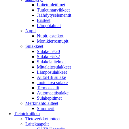
Laitetuulettimet
Tuuletintarvikkeet
Jäähdytyselementit
Eristeet
Lämpötahnat
Nupit
Nupit, asteikot
Monikierrosnupit
Sulakkeet
Sulake 5×20
Sulake 6×32
Sulakelajitelmat
Mittalaitesulakkeet
Lämpösulakkeet
AutoHifi sulake
Juotettava sulake
Termostaatit
Automaattisulake
Sulakepitimet
Merkinantolaitteet
Summerit
Tietotekniikka
Tietoverkkotuotteet
Laitekaapelit