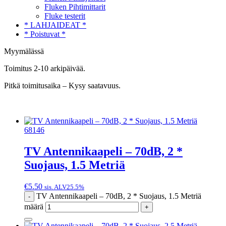
Fluken Pihtimittarit
Fluke testerit
* LAHJAIDEAT *
* Poistuvat *
Myymälässä
Toimitus 2-10 arkipäivää.
Pitkä toimitusaika – Kysy saatavuus.
68146
TV Antennikaapeli – 70dB, 2 *
Suojaus, 1.5 Metriä
€
5.50
sis. ALV25.5%
TV Antennikaapeli – 70dB, 2 * Suojaus, 1.5 Metriä
-
määrä
+