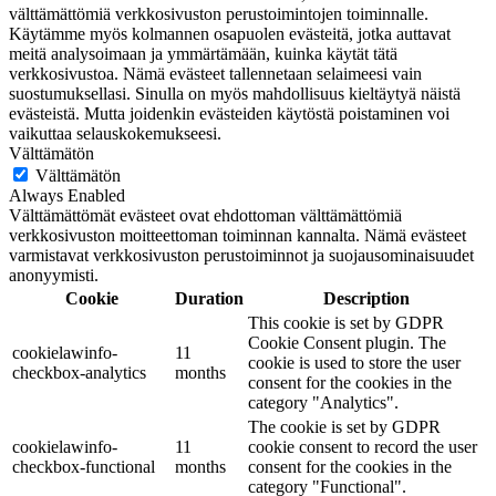
välttämättömiä verkkosivuston perustoimintojen toiminnalle.
Käytämme myös kolmannen osapuolen evästeitä, jotka auttavat
meitä analysoimaan ja ymmärtämään, kuinka käytät tätä
verkkosivustoa. Nämä evästeet tallennetaan selaimeesi vain
suostumuksellasi. Sinulla on myös mahdollisuus kieltäytyä näistä
evästeistä. Mutta joidenkin evästeiden käytöstä poistaminen voi
vaikuttaa selauskokemukseesi.
Välttämätön
Välttämätön
Always Enabled
Välttämättömät evästeet ovat ehdottoman välttämättömiä
verkkosivuston moitteettoman toiminnan kannalta. Nämä evästeet
varmistavat verkkosivuston perustoiminnot ja suojausominaisuudet
anonyymisti.
Cookie
Duration
Description
This cookie is set by GDPR
Cookie Consent plugin. The
cookielawinfo-
11
cookie is used to store the user
checkbox-analytics
months
consent for the cookies in the
category "Analytics".
The cookie is set by GDPR
cookielawinfo-
11
cookie consent to record the user
checkbox-functional
months
consent for the cookies in the
category "Functional".