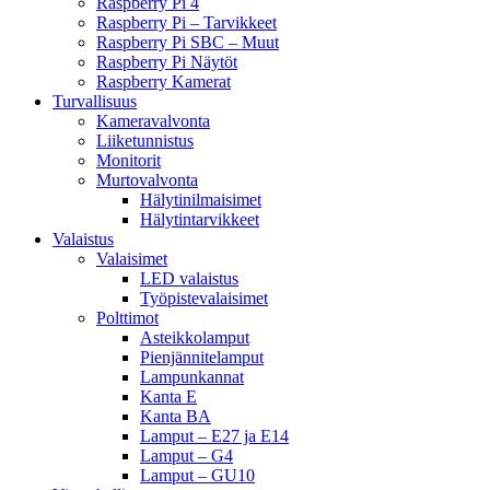
Raspberry Pi 4
Raspberry Pi – Tarvikkeet
Raspberry Pi SBC – Muut
Raspberry Pi Näytöt
Raspberry Kamerat
Turvallisuus
Kameravalvonta
Liiketunnistus
Monitorit
Murtovalvonta
Hälytinilmaisimet
Hälytintarvikkeet
Valaistus
Valaisimet
LED valaistus
Työpistevalaisimet
Polttimot
Asteikkolamput
Pienjännitelamput
Lampunkannat
Kanta E
Kanta BA
Lamput – E27 ja E14
Lamput – G4
Lamput – GU10