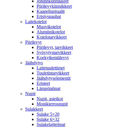
Johdinkiinnikkeet
Piirilevykiinnikkeet
Kaapelispiraalit
Eristysnauhat
Laitekotelot
Muovikotelot
Alumiinikotelot
Kotelotarvikkeet
Piirilevyt
Piirilevyt, tarvikkeet
Syövytystarvikkeet
Koekytkentälevyt
Jäähdytys
Laitetuulettimet
Tuuletintarvikkeet
Jäähdytyselementit
Eristeet
Lämpötahnat
Nupit
Nupit, asteikot
Monikierrosnupit
Sulakkeet
Sulake 5×20
Sulake 6×32
Sulakelajitelmat