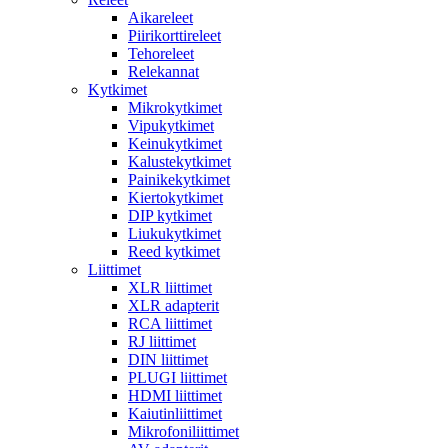
Aikareleet
Piirikorttireleet
Tehoreleet
Relekannat
Kytkimet
Mikrokytkimet
Vipukytkimet
Keinukytkimet
Kalustekytkimet
Painikekytkimet
Kiertokytkimet
DIP kytkimet
Liukukytkimet
Reed kytkimet
Liittimet
XLR liittimet
XLR adapterit
RCA liittimet
RJ liittimet
DIN liittimet
PLUGI liittimet
HDMI liittimet
Kaiutinliittimet
Mikrofoniliittimet