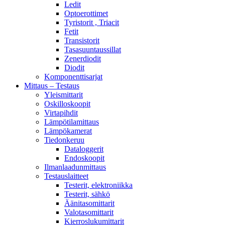
Ledit
Optoerottimet
Tyristorit , Triacit
Fetit
Transistorit
Tasasuuntaussillat
Zenerdiodit
Diodit
Komponenttisarjat
Mittaus – Testaus
Yleismittarit
Oskilloskoopit
Virtapihdit
Lämpötilamittaus
Lämpökamerat
Tiedonkeruu
Dataloggerit
Endoskoopit
Ilmanlaadunmittaus
Testauslaitteet
Testerit, elektroniikka
Testerit, sähkö
Äänitasomittarit
Valotasomittarit
Kierroslukumittarit