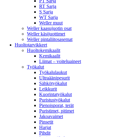
PT Sarja
RT Sarja
S Sarja
WT Sarja
Weller muut
Weller kaasujuotin osat
Weller käsijuottimet
Weller pintaliitosasemat
Huoltotarvikkeet
Huoltokemikaalit
Kemikaalit
Liimat – voiteluaineet
Työkalut
Työkalulaukut
Ultraäänipesurit
Sähkötyökalut
Leikkurit
Kuorintatyökalut
Puristustyökalut
Pienoisporat, terät
Puristimet, pitimet
Jakoavaimet
Pinsetit
Harjat
Pihdit