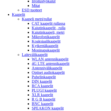
Irroitustyökalut
Mitat
ESD tuotteet
Kaapelit
Kaapeli metri/rullat
CAT kaapelit rullassa
Kaiutinkaapelit , rulla
Kaiutinkaapeli, metri
Mikrofonikaapelit
Koaksiaalikaapelit
Kytkentäkaapelit
Moninapakaapelit
Laitevälikaapelit
WLAN antennikaapelit
4G LTE antennikaapelit
Antennivälikaapelit
Optiset audiokaapelit
Puhelinkaapelit
DIN kaapelit
RCA kaapelit
PLUGI kaapelit
XLR kaapelit
R G B kaapelit
BNC kaapelit
SPEAKON kaapelit