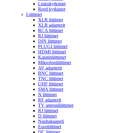
Liukukytkimet
Reed kytkimet
Liittimet
XLR liittimet
XLR adapterit
RCA liittimet
RJ liittimet
DIN liittimet
PLUGI liittimet
HDMI liittimet
Kaiutinliittimet
Mikrofoniliittimet
AV adapterit
BNC liittimet
TNC liittimet
UHF liittimet
SMA liittimet
N liittimet
RF adapterit
TV antenniliittimet
RJ liittimet
D liittimet
Nauhakaapeli
Euroliittimet
DC liittimet