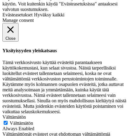
käytön. Voit kuitenkin käydä "Evästeasetuksissa" antaaksesi
valvotun suostumuksen.
Evästeasetukset
Hyväksy kaikki
Manage consent
Close
Yksityisyyden yleiskatsaus
Tämä verkkosivusto käyttää evästeitä parantaakseen
käyttökokemustasi, kun selaat sivustoa. Näistä tarpeellisiksi
luokitellut evästeet tallennetaan selaimeesi, koska ne ovat
välttämättömiä verkkosivuston perustoimintojen toiminnalle.
Käytämme myös kolmannen osapuolen evästeitä, jotka auttavat
meitä analysoimaan ja ymmärtämään, kuinka käytät tätä
verkkosivustoa. Nämä evästeet tallennetaan selaimeesi vain
suostumuksellasi. Sinulla on myös mahdollisuus kieltäytyä näistä
evästeistä. Mutta joidenkin evästeiden käytöstä poistaminen voi
vaikuttaa selauskokemukseesi.
Välttämätön
Välttämätön
Always Enabled
Välttämättömät evästeet ovat ehdottoman välttämättömiä