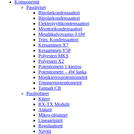
Komponentit
Passiiviset
Bipolarkondensaattori
Bipolarkondensaattori
Elektrolyyttikondensaattori
Moottorikondensaattori
Metallikalvovastus 0.6W
Trim. Kondensaattori
Keraaminen X7
Keraaminen Y5P
Polyesteri MKS
Polyesteri X2
Potentiometri 1-kierros
Potentiometri – 4W lanka
Monikierrospotentiometrit
Trimmeripotentiometrit
Tantaali CB
Puolijohteet
Kiteet
RX-TX Modulit
Anturit
Mikro-ohjaimet
Lineaaripiirit
Regulaattorit
Näytöt