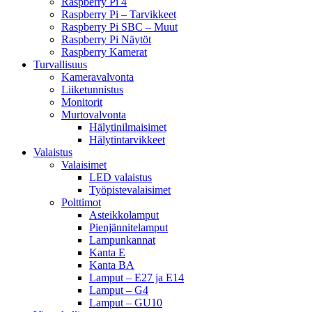
Raspberry Pi 4
Raspberry Pi – Tarvikkeet
Raspberry Pi SBC – Muut
Raspberry Pi Näytöt
Raspberry Kamerat
Turvallisuus
Kameravalvonta
Liiketunnistus
Monitorit
Murtovalvonta
Hälytinilmaisimet
Hälytintarvikkeet
Valaistus
Valaisimet
LED valaistus
Työpistevalaisimet
Polttimot
Asteikkolamput
Pienjännitelamput
Lampunkannat
Kanta E
Kanta BA
Lamput – E27 ja E14
Lamput – G4
Lamput – GU10