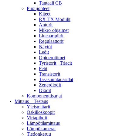
Tantaali CB
Puolijohteet
Kiteet
RX-TX Modulit
Anturit
Mikro-ohjaimet
Lineaaripiirit
Regulaattorit
Näytöt
Ledit
Optoerottimet
Tyristorit , Triacit
Fetit
Transistorit
Tasasuuntaussillat
Zenerdiodit
Diodit
Komponenttisarjat
Mittaus – Testaus
Yleismittarit
Oskilloskoopit
Virtapihdit
Lämpötilamittaus
Lämpökamerat
Tiedonkeruu