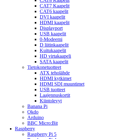
CAT8 Kaapelit
CAT7 Kaapelit
CAT6 kaapelit
DVI kaapelit
HDMI kaapelit
Displayport
USB kaapelit
0-Modeemi
D liitinkaapelit
Kuitukaapelit
HD virtakaapeli
SATA kaapelit
Tietokonetuotteet
ATX teholähde
HDMI kytkimet
HDMI SDI muuntimet
USB tuotteet
Laajennuskortit
Kiintolevyt
Banana Pi
Okdo
Arduino
BBC Micro:Bit
Raspberry
Raspberry Pi 5