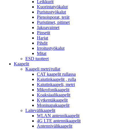
Leikkurit
Kuorintatyökalut
Puristustyökalut
Pienoisporat, terät
Puristimet, pitimet
Jakoavaimet
Pinsetit
Harjat
Pihdit
Irroitustyökalut
Mitat
ESD tuotteet
Kaapelit
Kaapeli metri/rullat
CAT kaapelit rullassa
Kaiutinkaapelit , rulla
Kaiutinkaapeli, metri
Mikrofonikaapelit
Koaksiaalikaapelit
Kytkentäkaapelit
Moninapakaapelit
Laitevälikaapelit
WLAN antennikaapelit
4G LTE antennikaapelit
Antennivälikaapelit