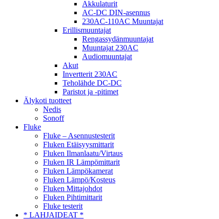
Akkulaturit
AC-DC DIN-asennus
230AC-110AC Muuntajat
Erillismuuntajat
Rengassydänmuuntajat
Muuntajat 230AC
Audiomuuntajat
Akut
Invertterit 230AC
Teholähde DC-DC
Paristot ja -pitimet
Älykoti tuotteet
Nedis
Sonoff
Fluke
Fluke – Asennustesterit
Fluken Etäisyysmittarit
Fluken Ilmanlaatu/Virtaus
Fluken IR Lämpömittarit
Fluken Lämpökamerat
Fluken Lämpö/Kosteus
Fluken Mittajohdot
Fluken Pihtimittarit
Fluke testerit
* LAHJAIDEAT *