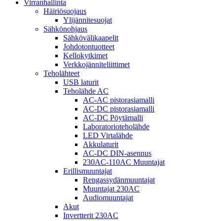
Virranhallinta
Häiriösuojaus
Ylijännitesuojat
Sähkönohjaus
Sähkövälikaapelit
Johdotontuotteet
Kellokytkimet
Verkkojänniteliittimet
Teholähteet
USB laturit
Teholähde AC
AC-AC pistorasiamalli
AC-DC pistorasiamalli
AC-DC Pöytämalli
Laboratorioteholähde
LED Virtalähde
Akkulaturit
AC-DC DIN-asennus
230AC-110AC Muuntajat
Erillismuuntajat
Rengassydänmuuntajat
Muuntajat 230AC
Audiomuuntajat
Akut
Invertterit 230AC