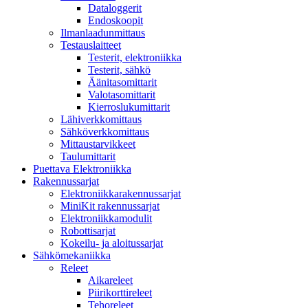
Dataloggerit
Endoskoopit
Ilmanlaadunmittaus
Testauslaitteet
Testerit, elektroniikka
Testerit, sähkö
Äänitasomittarit
Valotasomittarit
Kierroslukumittarit
Lähiverkkomittaus
Sähköverkkomittaus
Mittaustarvikkeet
Taulumittarit
Puettava Elektroniikka
Rakennussarjat
Elektroniikkarakennussarjat
MiniKit rakennussarjat
Elektroniikkamodulit
Robottisarjat
Kokeilu- ja aloitussarjat
Sähkömekaniikka
Releet
Aikareleet
Piirikorttireleet
Tehoreleet