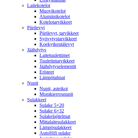
Laitekotelot
Muovikotelot
Alumiinikotelot
Kotelotarvikkeet
Piirilevyt
Piirilevyt, tarvikkeet
Syövytystarvikkeet
Koekytkentälevyt
Jäähdytys
Laitetuulettimet
Tuuletintarvikkeet
Jäähdytyselementit
Eristeet
Lämpötahnat
Nupit
Nupit, asteikot
Monikierrosnupit
Sulakkeet
Sulake 5×20
Sulake 6×32
Sulakelajitelmat
Mittalaitesulakkeet
Lämpösulakkeet
AutoHifi sulake