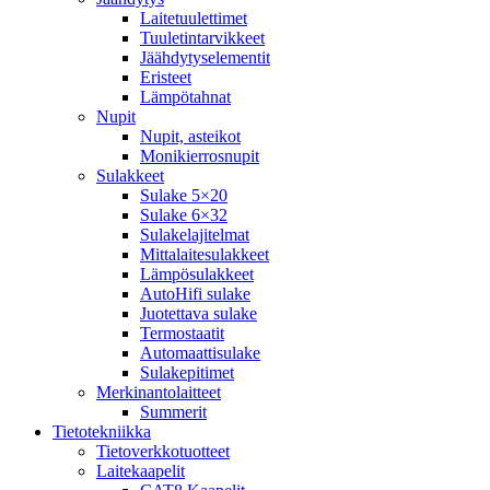
Laitetuulettimet
Tuuletintarvikkeet
Jäähdytyselementit
Eristeet
Lämpötahnat
Nupit
Nupit, asteikot
Monikierrosnupit
Sulakkeet
Sulake 5×20
Sulake 6×32
Sulakelajitelmat
Mittalaitesulakkeet
Lämpösulakkeet
AutoHifi sulake
Juotettava sulake
Termostaatit
Automaattisulake
Sulakepitimet
Merkinantolaitteet
Summerit
Tietotekniikka
Tietoverkkotuotteet
Laitekaapelit