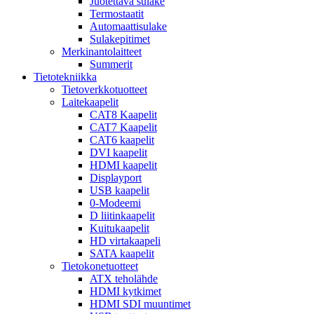
Juotettava sulake
Termostaatit
Automaattisulake
Sulakepitimet
Merkinantolaitteet
Summerit
Tietotekniikka
Tietoverkkotuotteet
Laitekaapelit
CAT8 Kaapelit
CAT7 Kaapelit
CAT6 kaapelit
DVI kaapelit
HDMI kaapelit
Displayport
USB kaapelit
0-Modeemi
D liitinkaapelit
Kuitukaapelit
HD virtakaapeli
SATA kaapelit
Tietokonetuotteet
ATX teholähde
HDMI kytkimet
HDMI SDI muuntimet