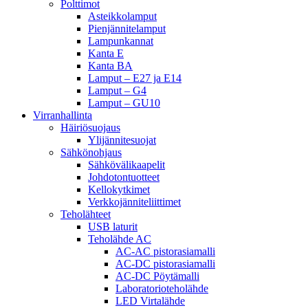
Polttimot
Asteikkolamput
Pienjännitelamput
Lampunkannat
Kanta E
Kanta BA
Lamput – E27 ja E14
Lamput – G4
Lamput – GU10
Virranhallinta
Häiriösuojaus
Ylijännitesuojat
Sähkönohjaus
Sähkövälikaapelit
Johdotontuotteet
Kellokytkimet
Verkkojänniteliittimet
Teholähteet
USB laturit
Teholähde AC
AC-AC pistorasiamalli
AC-DC pistorasiamalli
AC-DC Pöytämalli
Laboratorioteholähde
LED Virtalähde