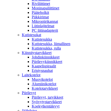
Riviliittimet
Moninapaliittimet
Pääteholkit
Piikkirimat
Mikropiirikannat
Liitinlajitelmat
PC liitinadapterit
Kutistesukat
Kutistesukka
Kutistesukka, liimallinen
Kutistesukka, rulla
Kiinnitystarvikkeet
Johdinkiinnikkeet
Piirilevykiinnikkeet
Kaapelispiraalit
Eristysnauhat
Laitekotelot
Muovikotelot
Alumiinikotelot
Kotelotarvikkeet
Piirilevyt
Piirilevyt, tarvikkeet
Syövytystarvikkeet
Koekytkentälevyt
Jäähdytys