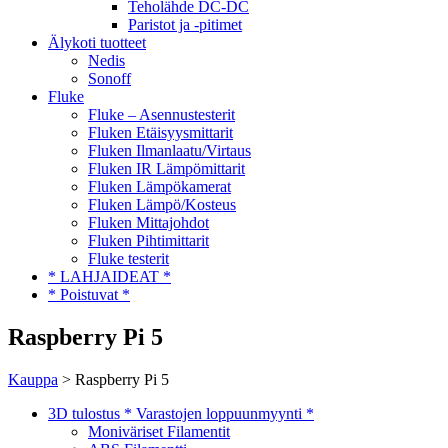
Teholähde DC-DC
Paristot ja -pitimet
Älykoti tuotteet
Nedis
Sonoff
Fluke
Fluke – Asennustesterit
Fluken Etäisyysmittarit
Fluken Ilmanlaatu/Virtaus
Fluken IR Lämpömittarit
Fluken Lämpökamerat
Fluken Lämpö/Kosteus
Fluken Mittajohdot
Fluken Pihtimittarit
Fluke testerit
* LAHJAIDEAT *
* Poistuvat *
Raspberry Pi 5
Kauppa
> Raspberry Pi 5
3D tulostus * Varastojen loppuunmyynti *
Moniväriset Filamentit