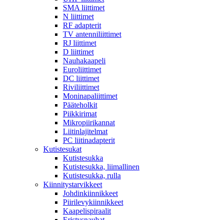
SMA liittimet
N liittimet
RF adapterit
TV antenniliittimet
RJ liittimet
D liittimet
Nauhakaapeli
Euroliittimet
DC liittimet
Riviliittimet
Moninapaliittimet
Pääteholkit
Piikkirimat
Mikropiirikannat
Liitinlajitelmat
PC liitinadapterit
Kutistesukat
Kutistesukka
Kutistesukka, liimallinen
Kutistesukka, rulla
Kiinnitystarvikkeet
Johdinkiinnikkeet
Piirilevykiinnikkeet
Kaapelispiraalit
Eristysnauhat