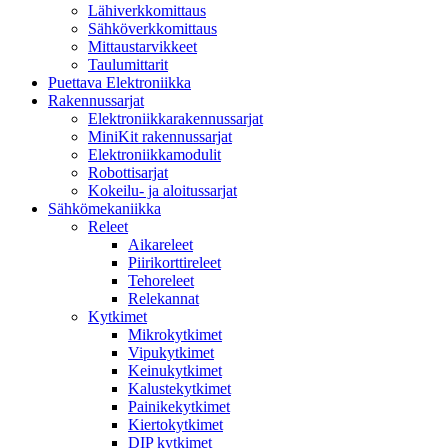
Lähiverkkomittaus
Sähköverkkomittaus
Mittaustarvikkeet
Taulumittarit
Puettava Elektroniikka
Rakennussarjat
Elektroniikkarakennussarjat
MiniKit rakennussarjat
Elektroniikkamodulit
Robottisarjat
Kokeilu- ja aloitussarjat
Sähkömekaniikka
Releet
Aikareleet
Piirikorttireleet
Tehoreleet
Relekannat
Kytkimet
Mikrokytkimet
Vipukytkimet
Keinukytkimet
Kalustekytkimet
Painikekytkimet
Kiertokytkimet
DIP kytkimet