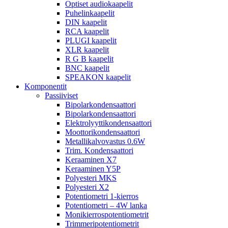
Optiset audiokaapelit
Puhelinkaapelit
DIN kaapelit
RCA kaapelit
PLUGI kaapelit
XLR kaapelit
R G B kaapelit
BNC kaapelit
SPEAKON kaapelit
Komponentit
Passiiviset
Bipolarkondensaattori
Bipolarkondensaattori
Elektrolyyttikondensaattori
Moottorikondensaattori
Metallikalvovastus 0.6W
Trim. Kondensaattori
Keraaminen X7
Keraaminen Y5P
Polyesteri MKS
Polyesteri X2
Potentiometri 1-kierros
Potentiometri – 4W lanka
Monikierrospotentiometrit
Trimmeripotentiometrit