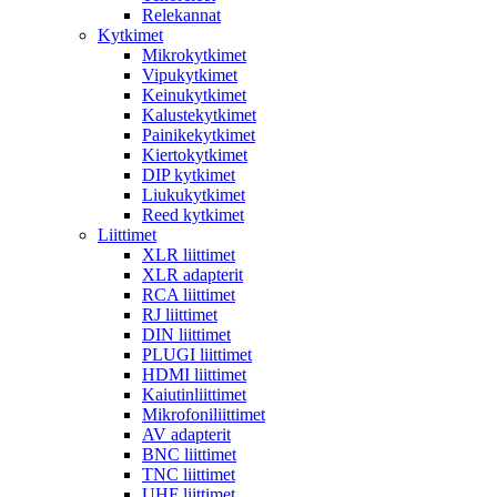
Relekannat
Kytkimet
Mikrokytkimet
Vipukytkimet
Keinukytkimet
Kalustekytkimet
Painikekytkimet
Kiertokytkimet
DIP kytkimet
Liukukytkimet
Reed kytkimet
Liittimet
XLR liittimet
XLR adapterit
RCA liittimet
RJ liittimet
DIN liittimet
PLUGI liittimet
HDMI liittimet
Kaiutinliittimet
Mikrofoniliittimet
AV adapterit
BNC liittimet
TNC liittimet
UHF liittimet