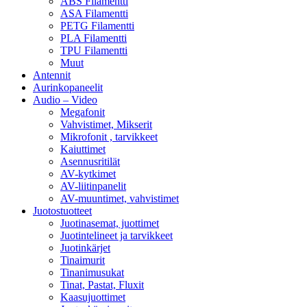
ABS Filamentti
ASA Filamentti
PETG Filamentti
PLA Filamentti
TPU Filamentti
Muut
Antennit
Aurinkopaneelit
Audio – Video
Megafonit
Vahvistimet, Mikserit
Mikrofonit , tarvikkeet
Kaiuttimet
Asennusritilät
AV-kytkimet
AV-liitinpanelit
AV-muuntimet, vahvistimet
Juotostuotteet
Juotinasemat, juottimet
Juotintelineet ja tarvikkeet
Juotinkärjet
Tinaimurit
Tinanimusukat
Tinat, Pastat, Fluxit
Kaasujuottimet