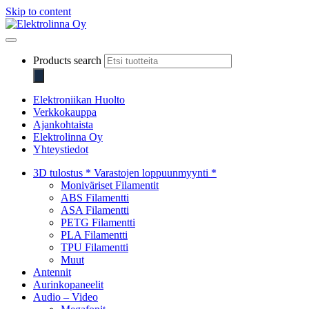
Skip to content
Elektrolinna Oy
Verkkokauppa
Products search
Elektroniikan Huolto
Verkkokauppa
Ajankohtaista
Elektrolinna Oy
Yhteystiedot
3D tulostus * Varastojen loppuunmyynti *
Moniväriset Filamentit
ABS Filamentti
ASA Filamentti
PETG Filamentti
PLA Filamentti
TPU Filamentti
Muut
Antennit
Aurinkopaneelit
Audio – Video