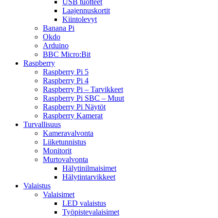
USB tuotteet
Laajennuskortit
Kiintolevyt
Banana Pi
Okdo
Arduino
BBC Micro:Bit
Raspberry
Raspberry Pi 5
Raspberry Pi 4
Raspberry Pi – Tarvikkeet
Raspberry Pi SBC – Muut
Raspberry Pi Näytöt
Raspberry Kamerat
Turvallisuus
Kameravalvonta
Liiketunnistus
Monitorit
Murtovalvonta
Hälytinilmaisimet
Hälytintarvikkeet
Valaistus
Valaisimet
LED valaistus
Työpistevalaisimet