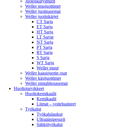
Juotoskäryimurit
Weller imujuottimet
Weller juotinasemat
Weller juotinkärjet
CT Sarja
ET Sarja
HT Sarja
LT Sarjat
NT Sarja
PT Sarja
RT Sarja
S Sarja
WT Sarja
Weller muut
Weller kaasujuotin osat
Weller käsijuottimet
Weller pintaliitosasemat
Huoltotarvikkeet
Huoltokemikaalit
Kemikaalit
Liimat – voiteluaineet
Työkalut
Työkalulaukut
Ultraäänipesurit
Sähkötyökalut