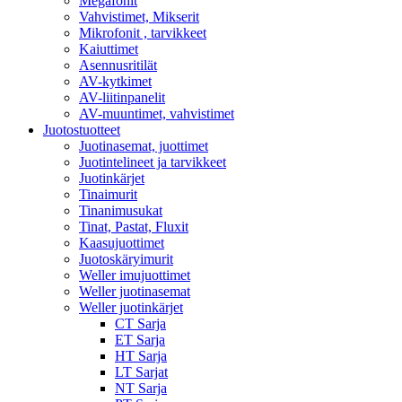
Megafonit
Vahvistimet, Mikserit
Mikrofonit , tarvikkeet
Kaiuttimet
Asennusritilät
AV-kytkimet
AV-liitinpanelit
AV-muuntimet, vahvistimet
Juotostuotteet
Juotinasemat, juottimet
Juotintelineet ja tarvikkeet
Juotinkärjet
Tinaimurit
Tinanimusukat
Tinat, Pastat, Fluxit
Kaasujuottimet
Juotoskäryimurit
Weller imujuottimet
Weller juotinasemat
Weller juotinkärjet
CT Sarja
ET Sarja
HT Sarja
LT Sarjat
NT Sarja