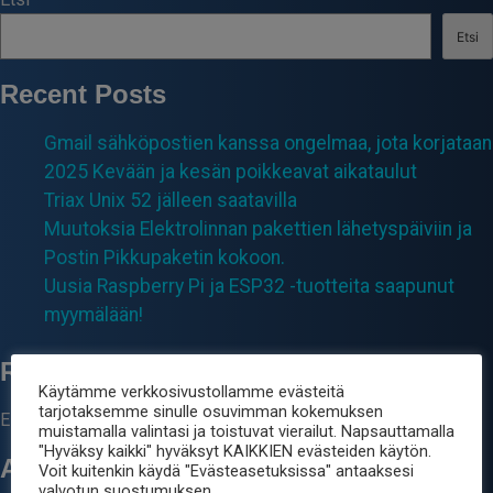
Etsi
Recent Posts
Gmail sähköpostien kanssa ongelmaa, jota korjataan
2025 Kevään ja kesän poikkeavat aikataulut
Triax Unix 52 jälleen saatavilla
Muutoksia Elektrolinnan pakettien lähetyspäiviin ja
Postin Pikkupaketin kokoon.
Uusia Raspberry Pi ja ESP32 -tuotteita saapunut
myymälään!
Recent Comments
Käytämme verkkosivustollamme evästeitä
tarjotaksemme sinulle osuvimman kokemuksen
Ei kommentteja.
muistamalla valintasi ja toistuvat vierailut. Napsauttamalla
"Hyväksy kaikki" hyväksyt KAIKKIEN evästeiden käytön.
Archives
Voit kuitenkin käydä "Evästeasetuksissa" antaaksesi
valvotun suostumuksen.