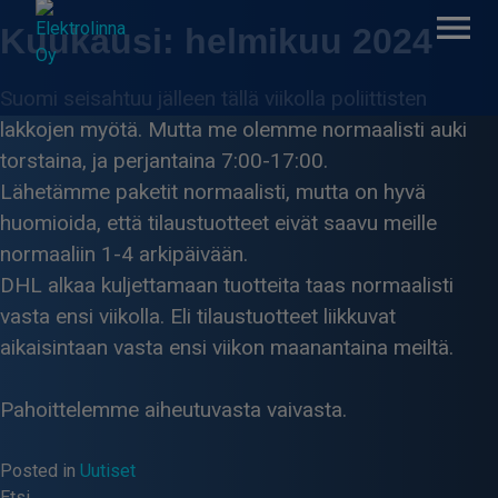
Skip
Kuukausi:
helmikuu 2024
to
content
Suomi seisahtuu jälleen tällä viikolla poliittisten
lakkojen myötä. Mutta me olemme normaalisti auki
Elektrolinna Oy
Verkkokauppa
torstaina, ja perjantaina 7:00-17:00.
Lähetämme paketit normaalisti, mutta on hyvä
huomioida, että tilaustuotteet eivät saavu meille
normaaliin 1-4 arkipäivään.
DHL alkaa kuljettamaan tuotteita taas normaalisti
vasta ensi viikolla. Eli tilaustuotteet liikkuvat
aikaisintaan vasta ensi viikon maanantaina meiltä.
Pahoittelemme aiheutuvasta vaivasta.
Posted in
Uutiset
Etsi