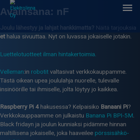
Skip
Avainsana:
nF
to
content
Joulu lähestyy ja lahjat hankkimatta?
Näitä tarjouksia
et
halua sivuuttaa. Nyt on luvassa jokaiselle jotakin.
Elektrolinna Oy
Verkkokauppa
Luettelotuotteet ilman hintakertoimia.
Velleman
:in
robotit
valtasivat verkkokauppamme.
Tästä oikean upea joululahja nuorelle, tulevalle
insinöörille tai ihmiselle, jolta löytyy jo kaikkea.
Raspberry Pi 4
hakusessa? Kelpaisiko
Banaani Pi
?
Verkkokauppaamme on julkaistu
Banana Pi BPI-5M
.
Black fridayn ja joulun kunniaksi pidämme hinnan
maltillisena jokaiselle, joka haaveilee
pörssisähkö-