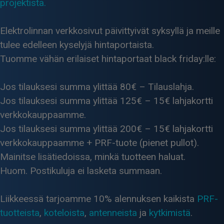
projektista.
Elektrolinnan verkkosivut päivittyivät syksyllä ja meille
tulee edelleen kyselyjä hintaportaista.
Tuomme vähän erilaiset hintaportaat black friday:lle:
Jos tilauksesi summa ylittää 80€ – Tilauslahja.
Jos tilauksesi summa ylittää 125€ – 15€ lahjakortti
verkkokauppaamme.
Jos tilauksesi summa ylittää 200€ – 15€ lahjakortti
verkkokauppaamme + PRF-tuote (pienet pullot).
Mainitse lisätiedoissa, minkä tuotteen haluat.
Huom. Postikuluja ei lasketa summaan.
Liikkeessä tarjoamme 10% alennuksen kaikista
PRF-
tuotteista
,
koteloista
,
antenneista
ja
kytkimistä
.