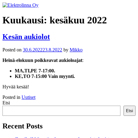
Skip
to
Elektrolinna Oy
Verkkokauppa
content
Kuukausi:
kesäkuu 2022
Kesän aukiolot
Posted on
30.6.2022
23.8.2022
by
Mikko
Heinä-elokuun poikkeavat aukioloajat
:
MA,TI,PE 7-17:00.
KE,TO 7-15:00 Vain myynti.
Hyvää kesää!
Posted in
Uutiset
Etsi
Etsi
Recent Posts