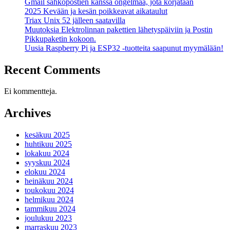
Gmail sähköpostien kanssa ongelmaa, jota korjataan
2025 Kevään ja kesän poikkeavat aikataulut
Triax Unix 52 jälleen saatavilla
Muutoksia Elektrolinnan pakettien lähetyspäiviin ja Postin
Pikkupaketin kokoon.
Uusia Raspberry Pi ja ESP32 -tuotteita saapunut myymälään!
Recent Comments
Ei kommentteja.
Archives
kesäkuu 2025
huhtikuu 2025
lokakuu 2024
syyskuu 2024
elokuu 2024
heinäkuu 2024
toukokuu 2024
helmikuu 2024
tammikuu 2024
joulukuu 2023
marraskuu 2023