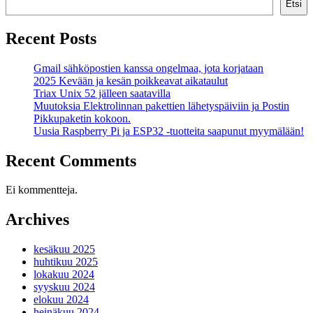
Etsi
Recent Posts
Gmail sähköpostien kanssa ongelmaa, jota korjataan
2025 Kevään ja kesän poikkeavat aikataulut
Triax Unix 52 jälleen saatavilla
Muutoksia Elektrolinnan pakettien lähetyspäiviin ja Postin
Pikkupaketin kokoon.
Uusia Raspberry Pi ja ESP32 -tuotteita saapunut myymälään!
Recent Comments
Ei kommentteja.
Archives
kesäkuu 2025
huhtikuu 2025
lokakuu 2024
syyskuu 2024
elokuu 2024
heinäkuu 2024