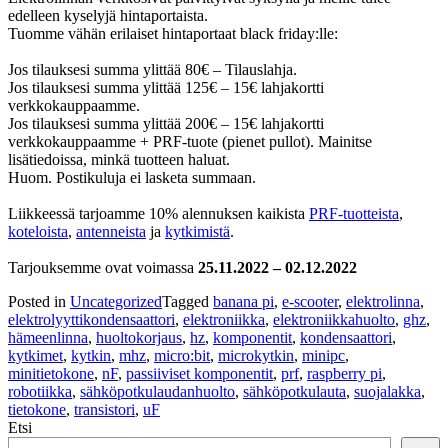
edelleen kyselyjä hintaportaista.
Tuomme vähän erilaiset hintaportaat black friday:lle:
Jos tilauksesi summa ylittää 80€ – Tilauslahja.
Jos tilauksesi summa ylittää 125€ – 15€ lahjakortti
verkkokauppaamme.
Jos tilauksesi summa ylittää 200€ – 15€ lahjakortti
verkkokauppaamme + PRF-tuote (pienet pullot). Mainitse
lisätiedoissa, minkä tuotteen haluat.
Huom. Postikuluja ei lasketa summaan.
Liikkeessä tarjoamme 10% alennuksen kaikista
PRF-tuotteista
,
koteloista
,
antenneista
ja
kytkimistä
.
Tarjouksemme ovat voimassa
25.11.2022 – 02.12.2022
Posted in
Uncategorized
Tagged
banana pi
,
e-scooter
,
elektrolinna
,
elektrolyyttikondensaattori
,
elektroniikka
,
elektroniikkahuolto
,
ghz
,
hämeenlinna
,
huoltokorjaus
,
hz
,
komponentit
,
kondensaattori
,
kytkimet
,
kytkin
,
mhz
,
micro:bit
,
microkytkin
,
minipc
,
minitietokone
,
nF
,
passiiviset komponentit
,
prf
,
raspberry pi
,
robotiikka
,
sähköpotkulaudanhuolto
,
sähköpotkulauta
,
suojalakka
,
tietokone
,
transistori
,
uF
Etsi