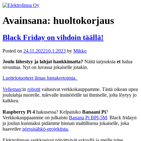
Skip
to
Elektrolinna Oy
Verkkokauppa
content
Avainsana:
huoltokorjaus
Black Friday on vihdoin täällä!
Posted on
24.11.2022
10.1.2023
by
Mikko
Joulu lähestyy ja lahjat hankkimatta?
Näitä tarjouksia
et
halua
sivuuttaa. Nyt on luvassa jokaiselle jotakin.
Luettelotuotteet ilman hintakertoimia.
Velleman
:in
robotit
valtasivat verkkokauppamme. Tästä oikean upea
joululahja nuorelle, tulevalle insinöörille tai ihmiselle, jolta löytyy jo
kaikkea.
Raspberry Pi 4
hakusessa? Kelpaisiko
Banaani Pi
?
Verkkokauppaamme on julkaistu
Banana Pi BPI-5M
. Black fridayn
ja joulun kunniaksi pidämme hinnan maltillisena jokaiselle, joka
haaveilee
pörssisähkö-projektista.
Elektrolinnan verkkosivut päivittyivät syksyllä ja meille tulee