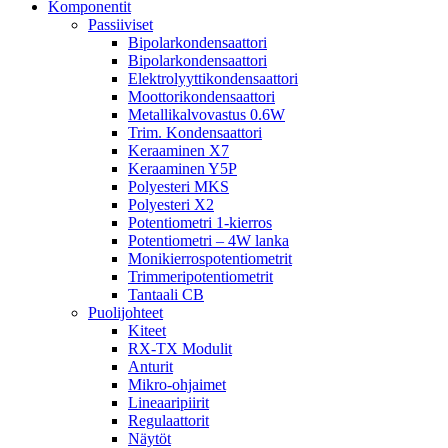
Komponentit
Passiiviset
Bipolarkondensaattori
Bipolarkondensaattori
Elektrolyyttikondensaattori
Moottorikondensaattori
Metallikalvovastus 0.6W
Trim. Kondensaattori
Keraaminen X7
Keraaminen Y5P
Polyesteri MKS
Polyesteri X2
Potentiometri 1-kierros
Potentiometri – 4W lanka
Monikierrospotentiometrit
Trimmeripotentiometrit
Tantaali CB
Puolijohteet
Kiteet
RX-TX Modulit
Anturit
Mikro-ohjaimet
Lineaaripiirit
Regulaattorit
Näytöt