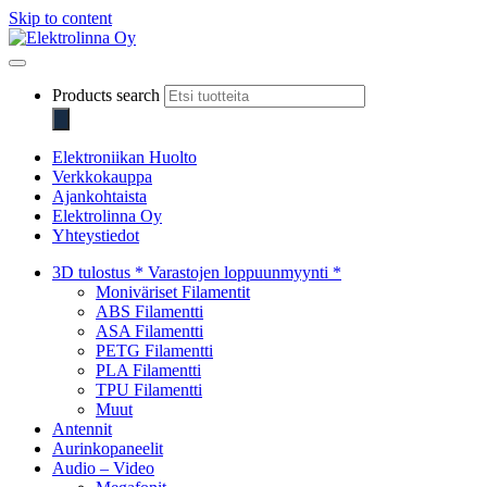
Skip to content
Elektrolinna Oy
Verkkokauppa
Products search
Elektroniikan Huolto
Verkkokauppa
Ajankohtaista
Elektrolinna Oy
Yhteystiedot
3D tulostus * Varastojen loppuunmyynti *
Moniväriset Filamentit
ABS Filamentti
ASA Filamentti
PETG Filamentti
PLA Filamentti
TPU Filamentti
Muut
Antennit
Aurinkopaneelit
Audio – Video