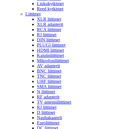
Liukukytkimet
Reed kytkimet
Liittimet
XLR liittimet
XLR adapterit
RCA liittimet
RJ liittimet
DIN liittimet
PLUGI liittimet
HDMI liittimet
Kaiutinliittimet
Mikrofoniliittimet
AV adapterit
BNC liittimet
TNC liittimet
UHF liittimet
SMA liittimet
N liittimet
RF adapterit
TV antenniliittimet
RJ liittimet
D liittimet
Nauhakaapeli
Euroliittimet
DC liittimet