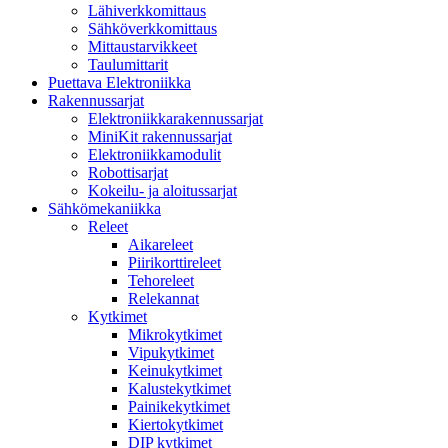
Lähiverkkomittaus
Sähköverkkomittaus
Mittaustarvikkeet
Taulumittarit
Puettava Elektroniikka
Rakennussarjat
Elektroniikkarakennussarjat
MiniKit rakennussarjat
Elektroniikkamodulit
Robottisarjat
Kokeilu- ja aloitussarjat
Sähkömekaniikka
Releet
Aikareleet
Piirikorttireleet
Tehoreleet
Relekannat
Kytkimet
Mikrokytkimet
Vipukytkimet
Keinukytkimet
Kalustekytkimet
Painikekytkimet
Kiertokytkimet
DIP kytkimet