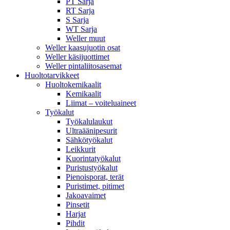
PT Sarja
RT Sarja
S Sarja
WT Sarja
Weller muut
Weller kaasujuotin osat
Weller käsijuottimet
Weller pintaliitosasemat
Huoltotarvikkeet
Huoltokemikaalit
Kemikaalit
Liimat – voiteluaineet
Työkalut
Työkalulaukut
Ultraäänipesurit
Sähkötyökalut
Leikkurit
Kuorintatyökalut
Puristustyökalut
Pienoisporat, terät
Puristimet, pitimet
Jakoavaimet
Pinsetit
Harjat
Pihdit