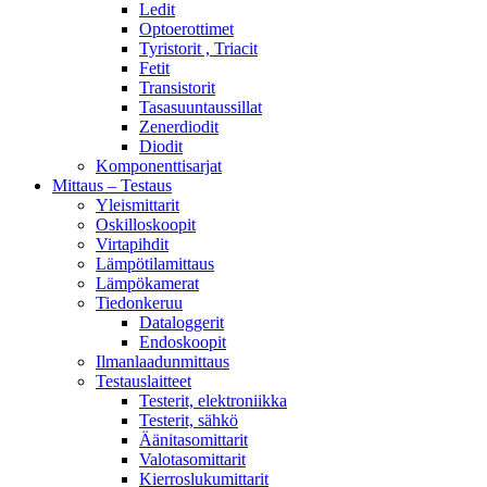
Ledit
Optoerottimet
Tyristorit , Triacit
Fetit
Transistorit
Tasasuuntaussillat
Zenerdiodit
Diodit
Komponenttisarjat
Mittaus – Testaus
Yleismittarit
Oskilloskoopit
Virtapihdit
Lämpötilamittaus
Lämpökamerat
Tiedonkeruu
Dataloggerit
Endoskoopit
Ilmanlaadunmittaus
Testauslaitteet
Testerit, elektroniikka
Testerit, sähkö
Äänitasomittarit
Valotasomittarit
Kierroslukumittarit