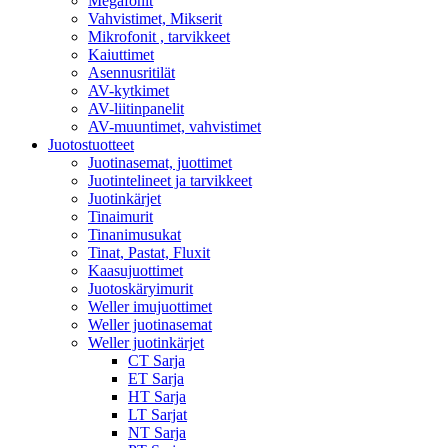
Megafonit
Vahvistimet, Mikserit
Mikrofonit , tarvikkeet
Kaiuttimet
Asennusritilät
AV-kytkimet
AV-liitinpanelit
AV-muuntimet, vahvistimet
Juotostuotteet
Juotinasemat, juottimet
Juotintelineet ja tarvikkeet
Juotinkärjet
Tinaimurit
Tinanimusukat
Tinat, Pastat, Fluxit
Kaasujuottimet
Juotoskäryimurit
Weller imujuottimet
Weller juotinasemat
Weller juotinkärjet
CT Sarja
ET Sarja
HT Sarja
LT Sarjat
NT Sarja