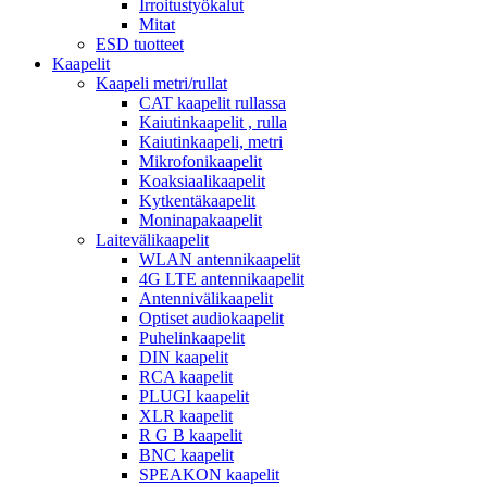
Irroitustyökalut
Mitat
ESD tuotteet
Kaapelit
Kaapeli metri/rullat
CAT kaapelit rullassa
Kaiutinkaapelit , rulla
Kaiutinkaapeli, metri
Mikrofonikaapelit
Koaksiaalikaapelit
Kytkentäkaapelit
Moninapakaapelit
Laitevälikaapelit
WLAN antennikaapelit
4G LTE antennikaapelit
Antennivälikaapelit
Optiset audiokaapelit
Puhelinkaapelit
DIN kaapelit
RCA kaapelit
PLUGI kaapelit
XLR kaapelit
R G B kaapelit
BNC kaapelit
SPEAKON kaapelit