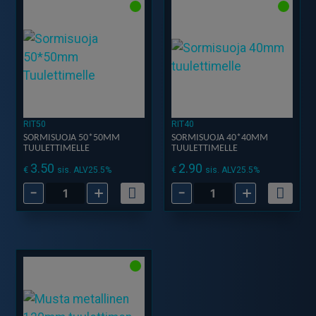
RIT50
RIT40
SORMISUOJA 50*50MM
SORMISUOJA 40*40MM
TUULETTIMELLE
TUULETTIMELLE
3.50
2.90
€
€
sis. ALV25.5%
sis. ALV25.5%
-
+
-
+
Sormisuoja
Sormisuoja
50*50mm
40*40mm
Tuulettimelle
Tuulettimelle
määrä
määrä