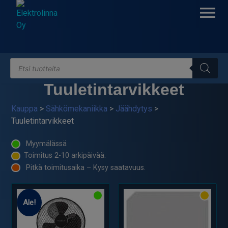
Skip
to
content
Products
Elektrolinna Oy
Verkkokauppa
search
Tuuletintarvikkeet
Kauppa
>
Sähkömekaniikka
>
Jäähdytys
>
Tuuletintarvikkeet
Myymälässä
Toimitus 2-10 arkipäivää.
Pitkä toimitusaika – Kysy saatavuus.
Ale!