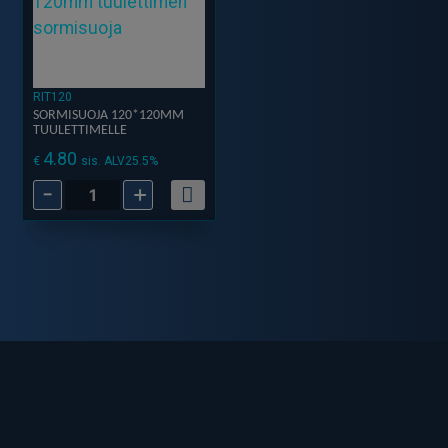
RIT120
SORMISUOJA 120*120MM
TUULETTIMELLE
4.80
€
sis. ALV25.5%
-
+
Sormisuoja
120*120mm
Tuulettimelle
määrä