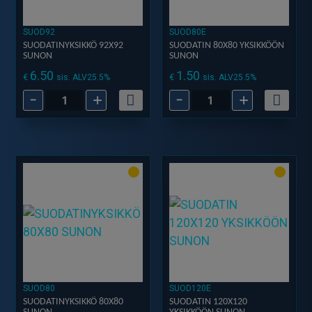
SUOD92
SUOD80E
SUODATINYKSIKKÖ 92X92
SUODATIN 80X80 YKSIKKÖÖN
SUNON
SUNON
6.50
1.50
€
€
sis. ALV25.5%
sis. ALV25.5%
-
+
-
+
SUODATINYKSIKKÖ
SUODATIN
92X92
80X80
SUNON
YKSIKKÖÖN
määrä
SUNON
määrä
SUOD80
SUOD120E
SUODATINYKSIKKÖ 80X80
SUODATIN 120X120