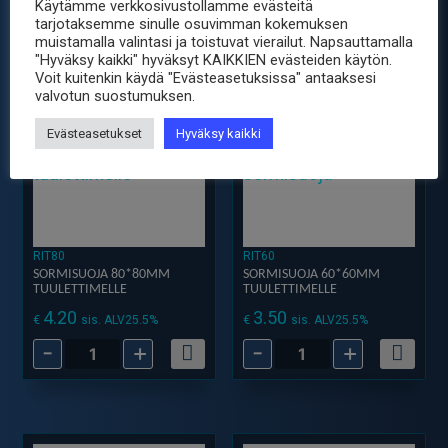
Käytämme verkkosivustollamme evästeitä
120X120
92*92mm
tarjotaksemme sinulle osuvimman kokemuksen
SUNON
Tuulettimelle
muistamalla valintasi ja toistuvat vierailut. Napsauttamalla
määrä
määrä
"Hyväksy kaikki" hyväksyt KAIKKIEN evästeiden käytön.
Voit kuitenkin käydä "Evästeasetuksissa" antaaksesi
valvotun suostumuksen.
Evästeasetukset
Hyväksy kaikki
RIT80
RIT60
SORMISUOJA 80*80MM
SORMISUOJA 60*60MM
TUULETTIMELLE
TUULETTIMELLE
4.20
3.50
€
€
sis. ALV25.5%
sis. ALV25.5%
-
+
-
+
Sormisuoja
Sormisuoja
80*80mm
60*60mm
Tuulettimelle
Tuulettimelle
määrä
määrä