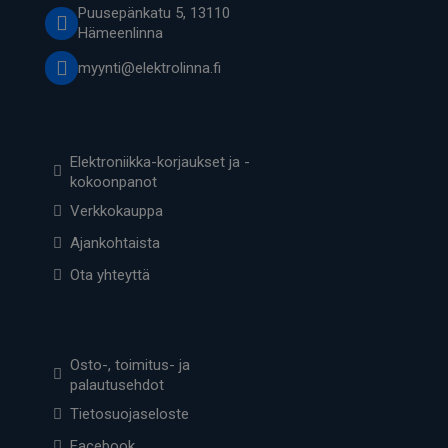
Puusepänkatu 5, 13110
Hämeenlinna
myynti@elektrolinna.fi
Elektroniikka-korjaukset ja -
kokoonpanot
Verkkokauppa
Ajankohtaista
Ota yhteyttä
Osto-, toimitus- ja
palautusehdot
Tietosuojaseloste
Facebook