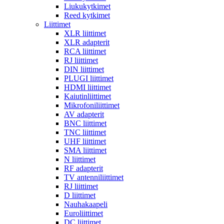
Liukukytkimet
Reed kytkimet
Liittimet
XLR liittimet
XLR adapterit
RCA liittimet
RJ liittimet
DIN liittimet
PLUGI liittimet
HDMI liittimet
Kaiutinliittimet
Mikrofoniliittimet
AV adapterit
BNC liittimet
TNC liittimet
UHF liittimet
SMA liittimet
N liittimet
RF adapterit
TV antenniliittimet
RJ liittimet
D liittimet
Nauhakaapeli
Euroliittimet
DC liittimet