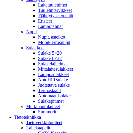
Laitetuulettimet
Tuuletintarvikkeet
Jäähdytyselementit
Eristeet
Lämpötahnat
Nupit
Nupit, asteikot
Monikierrosnupit
Sulakkeet
Sulake 5×20
Sulake 6×32
Sulakelajitelmat
Mittalaitesulakkeet
Lämpösulakkeet
AutoHifi sulake
Juotettava sulake
Termostaatit
Automaattisulake
Sulakepitimet
Merkinantolaitteet
Summerit
Tietotekniikka
Tietoverkkotuotteet
Laitekaapelit