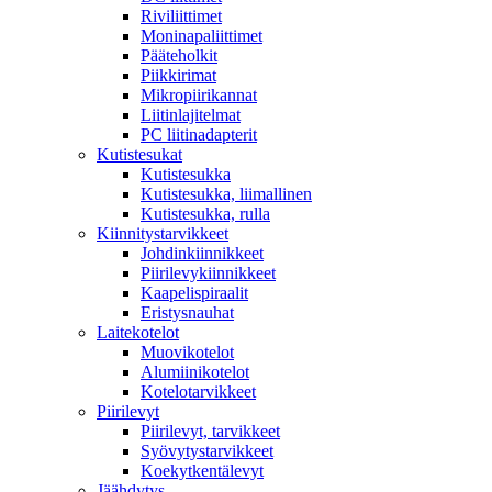
Riviliittimet
Moninapaliittimet
Pääteholkit
Piikkirimat
Mikropiirikannat
Liitinlajitelmat
PC liitinadapterit
Kutistesukat
Kutistesukka
Kutistesukka, liimallinen
Kutistesukka, rulla
Kiinnitystarvikkeet
Johdinkiinnikkeet
Piirilevykiinnikkeet
Kaapelispiraalit
Eristysnauhat
Laitekotelot
Muovikotelot
Alumiinikotelot
Kotelotarvikkeet
Piirilevyt
Piirilevyt, tarvikkeet
Syövytystarvikkeet
Koekytkentälevyt
Jäähdytys