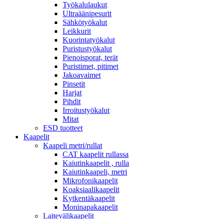
Työkalulaukut
Ultraäänipesurit
Sähkötyökalut
Leikkurit
Kuorintatyökalut
Puristustyökalut
Pienoisporat, terät
Puristimet, pitimet
Jakoavaimet
Pinsetit
Harjat
Pihdit
Irroitustyökalut
Mitat
ESD tuotteet
Kaapelit
Kaapeli metri/rullat
CAT kaapelit rullassa
Kaiutinkaapelit , rulla
Kaiutinkaapeli, metri
Mikrofonikaapelit
Koaksiaalikaapelit
Kytkentäkaapelit
Moninapakaapelit
Laitevälikaapelit