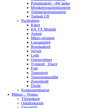
Potentiometri – 4W lanka
Monikierrospotentiometrit
Trimmeripotentiometrit
Tantaali CB
Puolijohteet
Kiteet
RX-TX Modulit
Anturit
Mikro-ohjaimet
Lineaaripiirit
Regulaattorit
Näytöt
Ledit
Optoerottimet
Tyristorit , Triacit
Fetit
Transistorit
Tasasuuntaussillat
Zenerdiodit
Diodit
Komponenttisarjat
Mittaus – Testaus
Yleismittarit
Oskilloskoopit
Virtapihdit