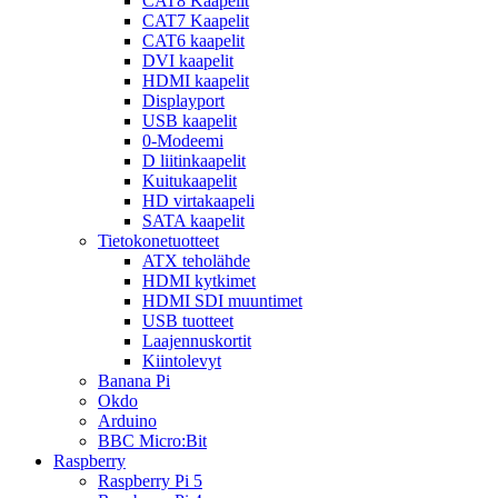
CAT8 Kaapelit
CAT7 Kaapelit
CAT6 kaapelit
DVI kaapelit
HDMI kaapelit
Displayport
USB kaapelit
0-Modeemi
D liitinkaapelit
Kuitukaapelit
HD virtakaapeli
SATA kaapelit
Tietokonetuotteet
ATX teholähde
HDMI kytkimet
HDMI SDI muuntimet
USB tuotteet
Laajennuskortit
Kiintolevyt
Banana Pi
Okdo
Arduino
BBC Micro:Bit
Raspberry
Raspberry Pi 5