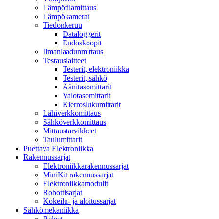
Lämpötilamittaus
Lämpökamerat
Tiedonkeruu
Dataloggerit
Endoskoopit
Ilmanlaadunmittaus
Testauslaitteet
Testerit, elektroniikka
Testerit, sähkö
Äänitasomittarit
Valotasomittarit
Kierroslukumittarit
Lähiverkkomittaus
Sähköverkkomittaus
Mittaustarvikkeet
Taulumittarit
Puettava Elektroniikka
Rakennussarjat
Elektroniikkarakennussarjat
MiniKit rakennussarjat
Elektroniikkamodulit
Robottisarjat
Kokeilu- ja aloitussarjat
Sähkömekaniikka
Releet