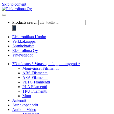
Skip to content
Elektrolinna Oy
Verkkokauppa
Products search
Elektroniikan Huolto
Verkkokauppa
Ajankohtaista
Elektrolinna Oy
Yhteystiedot
3D tulostus * Varastojen loppuunmyynti *
Moniväriset Filamentit
ABS Filamentti
ASA Filamentti
PETG Filamentti
PLA Filamentti
TPU Filamentti
Muut
Antennit
Aurinkopaneelit
Audio – Video