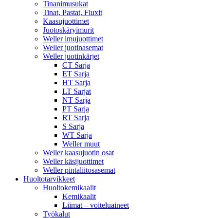
Tinanimusukat
Tinat, Pastat, Fluxit
Kaasujuottimet
Juotoskäryimurit
Weller imujuottimet
Weller juotinasemat
Weller juotinkärjet
CT Sarja
ET Sarja
HT Sarja
LT Sarjat
NT Sarja
PT Sarja
RT Sarja
S Sarja
WT Sarja
Weller muut
Weller kaasujuotin osat
Weller käsijuottimet
Weller pintaliitosasemat
Huoltotarvikkeet
Huoltokemikaalit
Kemikaalit
Liimat – voiteluaineet
Työkalut