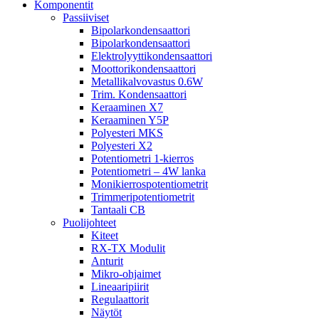
Komponentit
Passiiviset
Bipolarkondensaattori
Bipolarkondensaattori
Elektrolyyttikondensaattori
Moottorikondensaattori
Metallikalvovastus 0.6W
Trim. Kondensaattori
Keraaminen X7
Keraaminen Y5P
Polyesteri MKS
Polyesteri X2
Potentiometri 1-kierros
Potentiometri – 4W lanka
Monikierrospotentiometrit
Trimmeripotentiometrit
Tantaali CB
Puolijohteet
Kiteet
RX-TX Modulit
Anturit
Mikro-ohjaimet
Lineaaripiirit
Regulaattorit
Näytöt