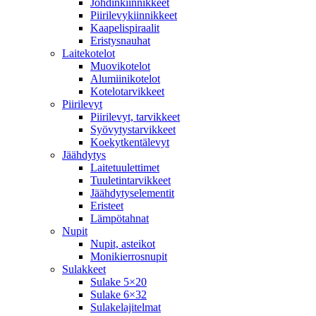
Johdinkiinnikkeet
Piirilevykiinnikkeet
Kaapelispiraalit
Eristysnauhat
Laitekotelot
Muovikotelot
Alumiinikotelot
Kotelotarvikkeet
Piirilevyt
Piirilevyt, tarvikkeet
Syövytystarvikkeet
Koekytkentälevyt
Jäähdytys
Laitetuulettimet
Tuuletintarvikkeet
Jäähdytyselementit
Eristeet
Lämpötahnat
Nupit
Nupit, asteikot
Monikierrosnupit
Sulakkeet
Sulake 5×20
Sulake 6×32
Sulakelajitelmat