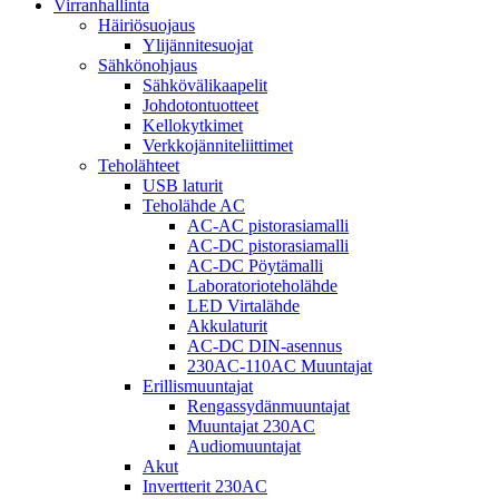
Virranhallinta
Häiriösuojaus
Ylijännitesuojat
Sähkönohjaus
Sähkövälikaapelit
Johdotontuotteet
Kellokytkimet
Verkkojänniteliittimet
Teholähteet
USB laturit
Teholähde AC
AC-AC pistorasiamalli
AC-DC pistorasiamalli
AC-DC Pöytämalli
Laboratorioteholähde
LED Virtalähde
Akkulaturit
AC-DC DIN-asennus
230AC-110AC Muuntajat
Erillismuuntajat
Rengassydänmuuntajat
Muuntajat 230AC
Audiomuuntajat
Akut
Invertterit 230AC