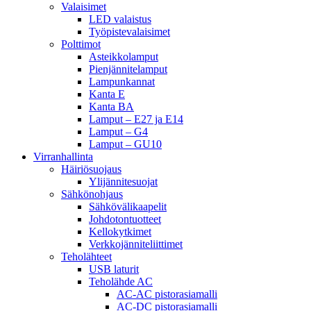
Valaisimet
LED valaistus
Työpistevalaisimet
Polttimot
Asteikkolamput
Pienjännitelamput
Lampunkannat
Kanta E
Kanta BA
Lamput – E27 ja E14
Lamput – G4
Lamput – GU10
Virranhallinta
Häiriösuojaus
Ylijännitesuojat
Sähkönohjaus
Sähkövälikaapelit
Johdotontuotteet
Kellokytkimet
Verkkojänniteliittimet
Teholähteet
USB laturit
Teholähde AC
AC-AC pistorasiamalli
AC-DC pistorasiamalli