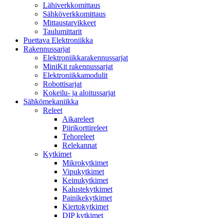
Lähiverkkomittaus
Sähköverkkomittaus
Mittaustarvikkeet
Taulumittarit
Puettava Elektroniikka
Rakennussarjat
Elektroniikkarakennussarjat
MiniKit rakennussarjat
Elektroniikkamodulit
Robottisarjat
Kokeilu- ja aloitussarjat
Sähkömekaniikka
Releet
Aikareleet
Piirikorttireleet
Tehoreleet
Relekannat
Kytkimet
Mikrokytkimet
Vipukytkimet
Keinukytkimet
Kalustekytkimet
Painikekytkimet
Kiertokytkimet
DIP kytkimet