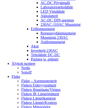
AC-DC Pöytämalli
Laboratorioteholähde
LED Virtalähde
Akkulaturit
AC-DC DIN-asennus
230AC-110AC Muuntajat
Erillismuuntajat
Rengassydänmuuntajat
Muuntajat 230AC
Audiomuuntajat
Akut
Invertterit 230AC
Teholähde DC-DC
Paristot ja -pitimet
Älykoti tuotteet
Nedis
Sonoff
Fluke
Fluke – Asennustesterit
Fluken Etäisyysmittarit
Fluken Ilmanlaatu/Virtaus
Fluken IR Lämpömittarit
Fluken Lämpökamerat
Fluken Lämpö/Kosteus
Fluken Mittajohdot