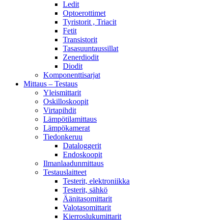
Ledit
Optoerottimet
Tyristorit , Triacit
Fetit
Transistorit
Tasasuuntaussillat
Zenerdiodit
Diodit
Komponenttisarjat
Mittaus – Testaus
Yleismittarit
Oskilloskoopit
Virtapihdit
Lämpötilamittaus
Lämpökamerat
Tiedonkeruu
Dataloggerit
Endoskoopit
Ilmanlaadunmittaus
Testauslaitteet
Testerit, elektroniikka
Testerit, sähkö
Äänitasomittarit
Valotasomittarit
Kierroslukumittarit