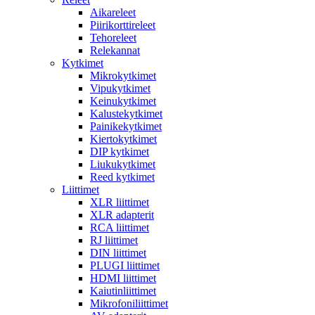
Aikareleet
Piirikorttireleet
Tehoreleet
Relekannat
Kytkimet
Mikrokytkimet
Vipukytkimet
Keinukytkimet
Kalustekytkimet
Painikekytkimet
Kiertokytkimet
DIP kytkimet
Liukukytkimet
Reed kytkimet
Liittimet
XLR liittimet
XLR adapterit
RCA liittimet
RJ liittimet
DIN liittimet
PLUGI liittimet
HDMI liittimet
Kaiutinliittimet
Mikrofoniliittimet