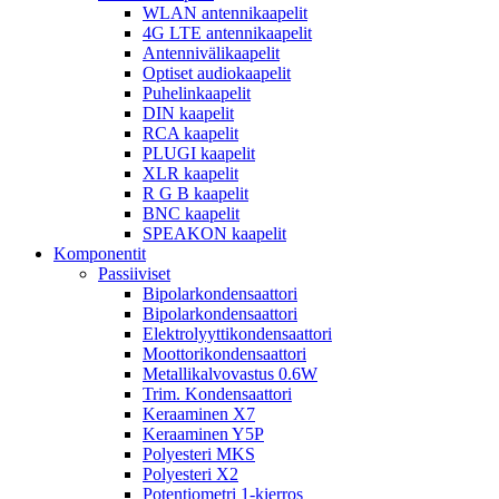
WLAN antennikaapelit
4G LTE antennikaapelit
Antennivälikaapelit
Optiset audiokaapelit
Puhelinkaapelit
DIN kaapelit
RCA kaapelit
PLUGI kaapelit
XLR kaapelit
R G B kaapelit
BNC kaapelit
SPEAKON kaapelit
Komponentit
Passiiviset
Bipolarkondensaattori
Bipolarkondensaattori
Elektrolyyttikondensaattori
Moottorikondensaattori
Metallikalvovastus 0.6W
Trim. Kondensaattori
Keraaminen X7
Keraaminen Y5P
Polyesteri MKS
Polyesteri X2
Potentiometri 1-kierros