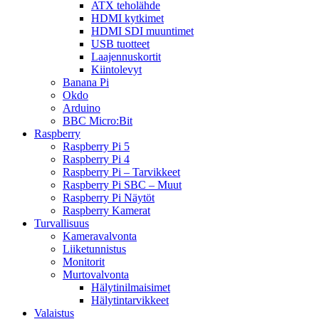
ATX teholähde
HDMI kytkimet
HDMI SDI muuntimet
USB tuotteet
Laajennuskortit
Kiintolevyt
Banana Pi
Okdo
Arduino
BBC Micro:Bit
Raspberry
Raspberry Pi 5
Raspberry Pi 4
Raspberry Pi – Tarvikkeet
Raspberry Pi SBC – Muut
Raspberry Pi Näytöt
Raspberry Kamerat
Turvallisuus
Kameravalvonta
Liiketunnistus
Monitorit
Murtovalvonta
Hälytinilmaisimet
Hälytintarvikkeet
Valaistus