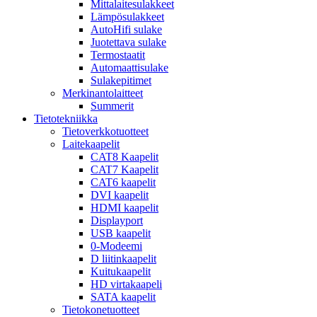
Mittalaitesulakkeet
Lämpösulakkeet
AutoHifi sulake
Juotettava sulake
Termostaatit
Automaattisulake
Sulakepitimet
Merkinantolaitteet
Summerit
Tietotekniikka
Tietoverkkotuotteet
Laitekaapelit
CAT8 Kaapelit
CAT7 Kaapelit
CAT6 kaapelit
DVI kaapelit
HDMI kaapelit
Displayport
USB kaapelit
0-Modeemi
D liitinkaapelit
Kuitukaapelit
HD virtakaapeli
SATA kaapelit
Tietokonetuotteet