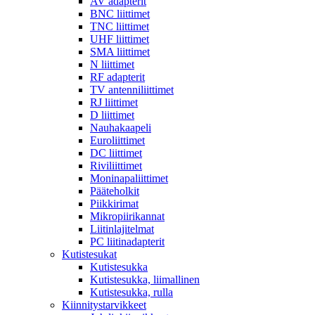
AV adapterit
BNC liittimet
TNC liittimet
UHF liittimet
SMA liittimet
N liittimet
RF adapterit
TV antenniliittimet
RJ liittimet
D liittimet
Nauhakaapeli
Euroliittimet
DC liittimet
Riviliittimet
Moninapaliittimet
Pääteholkit
Piikkirimat
Mikropiirikannat
Liitinlajitelmat
PC liitinadapterit
Kutistesukat
Kutistesukka
Kutistesukka, liimallinen
Kutistesukka, rulla
Kiinnitystarvikkeet