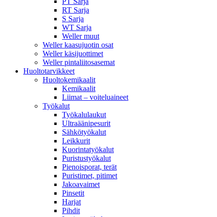
PT Sarja
RT Sarja
S Sarja
WT Sarja
Weller muut
Weller kaasujuotin osat
Weller käsijuottimet
Weller pintaliitosasemat
Huoltotarvikkeet
Huoltokemikaalit
Kemikaalit
Liimat – voiteluaineet
Työkalut
Työkalulaukut
Ultraäänipesurit
Sähkötyökalut
Leikkurit
Kuorintatyökalut
Puristustyökalut
Pienoisporat, terät
Puristimet, pitimet
Jakoavaimet
Pinsetit
Harjat
Pihdit