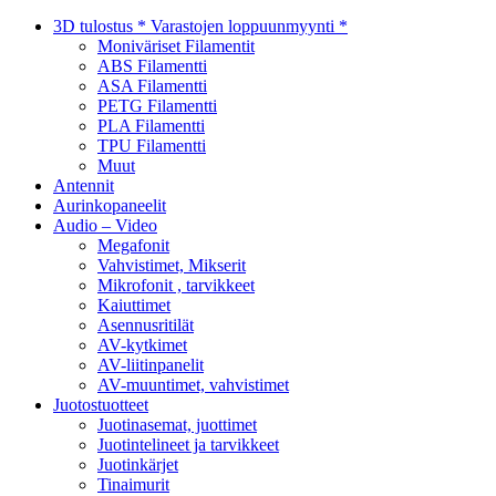
3D tulostus * Varastojen loppuunmyynti *
Moniväriset Filamentit
ABS Filamentti
ASA Filamentti
PETG Filamentti
PLA Filamentti
TPU Filamentti
Muut
Antennit
Aurinkopaneelit
Audio – Video
Megafonit
Vahvistimet, Mikserit
Mikrofonit , tarvikkeet
Kaiuttimet
Asennusritilät
AV-kytkimet
AV-liitinpanelit
AV-muuntimet, vahvistimet
Juotostuotteet
Juotinasemat, juottimet
Juotintelineet ja tarvikkeet
Juotinkärjet
Tinaimurit