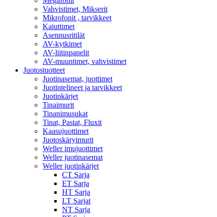
Megafonit
Vahvistimet, Mikserit
Mikrofonit , tarvikkeet
Kaiuttimet
Asennusritilät
AV-kytkimet
AV-liitinpanelit
AV-muuntimet, vahvistimet
Juotostuotteet
Juotinasemat, juottimet
Juotintelineet ja tarvikkeet
Juotinkärjet
Tinaimurit
Tinanimusukat
Tinat, Pastat, Fluxit
Kaasujuottimet
Juotoskäryimurit
Weller imujuottimet
Weller juotinasemat
Weller juotinkärjet
CT Sarja
ET Sarja
HT Sarja
LT Sarjat
NT Sarja