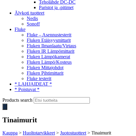
Teholähde DC-DC
Paristot ja -pitimet
Älykoti tuotteet
Nedis
Sonoff
Fluke
Fluke – Asennustesterit
Fluken Etäisyysmittarit
Fluken Ilmanlaatu/Virtaus
Fluken IR Lämpömittarit
Fluken Lämpökamerat
Fluken Lämpö/Kosteus
Fluken Mittajohdot
Fluken Pihtimittarit
Fluke testerit
* LAHJAIDEAT *
* Poistuvat *
Products search
Tinaimurit
Kauppa
>
Huoltotarvikkeet
>
Juotostuotteet
> Tinaimurit