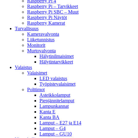
Raspberry Pi 4
Raspberry Pi – Tarvikkeet
Raspberry Pi SBC – Muut
Raspberry Pi Näytöt
Raspberry Kamerat
Turvallisuus
Kameravalvonta
Liiketunnistus
Monitorit
Murtovalvonta
Hälytinilmaisimet
Hälytintarvikkeet
Valaistus
Valaisimet
LED valaistus
Työpistevalaisimet
Polttimot
Asteikkolamput
Pienjännitelamput
Lampunkannat
Kanta E
Kanta BA
Lamput – E27 ja E14
Lamput – G4
Lamput – GU10