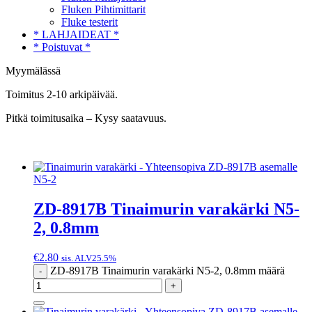
Fluken Pihtimittarit
Fluke testerit
* LAHJAIDEAT *
* Poistuvat *
Myymälässä
Toimitus 2-10 arkipäivää.
Pitkä toimitusaika – Kysy saatavuus.
N5-2
ZD-8917B Tinaimurin varakärki N5-
2, 0.8mm
€
2.80
sis. ALV25.5%
ZD-8917B Tinaimurin varakärki N5-2, 0.8mm määrä
-
+