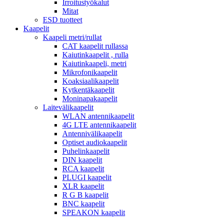
Irroitustyökalut
Mitat
ESD tuotteet
Kaapelit
Kaapeli metri/rullat
CAT kaapelit rullassa
Kaiutinkaapelit , rulla
Kaiutinkaapeli, metri
Mikrofonikaapelit
Koaksiaalikaapelit
Kytkentäkaapelit
Moninapakaapelit
Laitevälikaapelit
WLAN antennikaapelit
4G LTE antennikaapelit
Antennivälikaapelit
Optiset audiokaapelit
Puhelinkaapelit
DIN kaapelit
RCA kaapelit
PLUGI kaapelit
XLR kaapelit
R G B kaapelit
BNC kaapelit
SPEAKON kaapelit