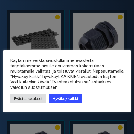
11X5MM
22X10MM
määrä
määrä
Käytämme verkkosivustollamme evästeitä
tarjotaksemme sinulle osuvimman kokemuksen
SJ-5003HA
EG9
muistamalla valintasi ja toistuvat vierailut. Napsauttamalla
KUMITASSU HARMAA
LÄPIVIENTIERISTE 4-8MM
"Hyväksy kaikki" hyväksyt KAIKKIEN evästeiden käytön.
11X5MM
IP68 MUSTA
Voit kuitenkin käydä "Evästeasetuksissa" antaaksesi
0.25
2.00
€
€
sis. ALV25.5%
sis. ALV25.5%
valvotun suostumuksen.
-
+
-
+
KUMITASSU
LÄPIVIENTIERISTE
Evästeasetukset
Hyväksy kaikki
HARMAA
4-
11X5MM
8MM
määrä
IP68
MUSTA