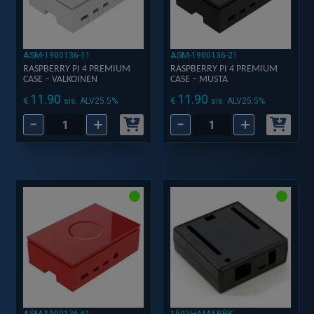
ASM-1900136-11
ASM-1900136-21
RASPBERRY PI 4 PREMIUM
RASPBERRY PI 4 PREMIUM
CASE – VALKOINEN
CASE – MUSTA
11.90
11.90
€
€
sis. ALV25.5%
sis. ALV25.5%
-
+
-
+
Raspberry
Raspberry
Pi
Pi
4
4
Premium
Premium
Case
Case
–
–
Valkoinen
Musta
määrä
määrä
ASM-1900136-61
1593HAMARBK