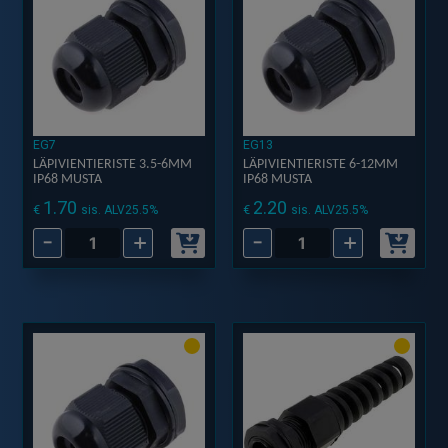
määrä
EG7
EG13
LÄPIVIENTIERISTE 3.5-6MM
LÄPIVIENTIERISTE 6-12MM
IP68 MUSTA
IP68 MUSTA
1.70
2.20
€
€
sis. ALV25.5%
sis. ALV25.5%
-
+
-
+
LÄPIVIENTIERISTE
LÄPIVIENTIERISTE
3.5-
6-
6MM
12MM
IP68
IP68
MUSTA
MUSTA
määrä
määrä