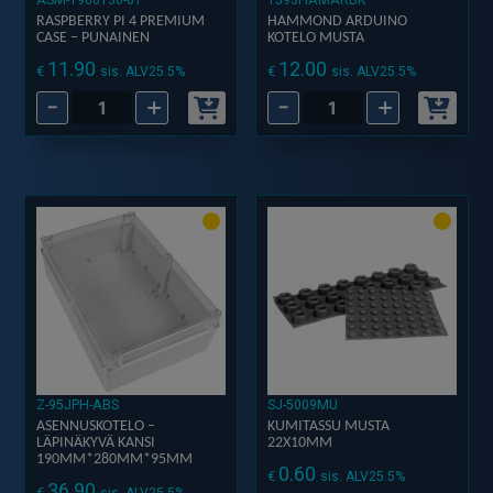
RASPBERRY PI 4 PREMIUM
HAMMOND ARDUINO
CASE – PUNAINEN
KOTELO MUSTA
11.90
12.00
€
€
sis. ALV25.5%
sis. ALV25.5%
-
+
-
+
Raspberry
Hammond
Pi
Arduino
4
Kotelo
Premium
MUSTA
Case
määrä
-
Punainen
määrä
Z-95JPH-ABS
SJ-5009MU
ASENNUSKOTELO –
KUMITASSU MUSTA
LÄPINÄKYVÄ KANSI
22X10MM
190MM*280MM*95MM
0.60
€
sis. ALV25.5%
36.90
€