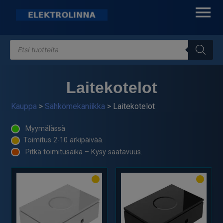
Skip
to
content
Products
Elektrolinna Oy
Verkkokauppa
search
Laitekotelot
Kauppa
>
Sähkömekaniikka
> Laitekotelot
Myymälässä
Toimitus 2-10 arkipäivää.
Pitkä toimitusaika – Kysy saatavuus.