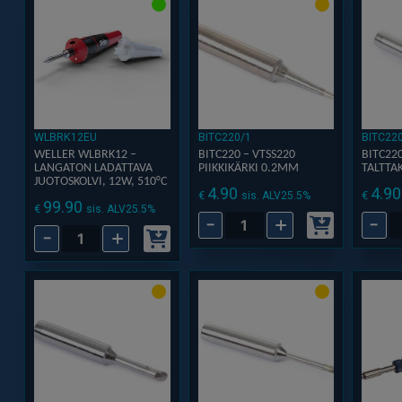
Kartio,
Suora,
Digita
LF-
LF-
100W
2900
2900
Juoti
asemaan
asemaan
100
määrä
määrä
°C
-
WLBRK12EU
BITC220/1
BITC22
WELLER WLBRK12 –
BITC220 – VTSS220
BITC220
500
LANGATON LADATTAVA
PIIKKIKÄRKI 0.2MM
TALTTA
°C
JUOTOSKOLVI, 12W, 510°C
4.90
4.90
€
€
sis. ALV25.5%
99.90
määr
€
sis. ALV25.5%
-
+
-
BITC220
BITC
-
+
Weller
–
–
WLBRK12
VTSS220
VTSS
-
Piikkikärki
Taltta
Langaton
0.2mm
5mm
ladattava
määrä
määr
juotoskolvi,
12W,
510°C