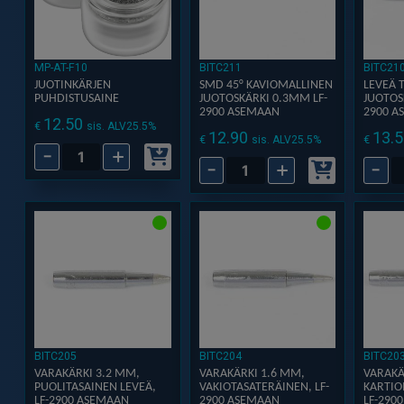
MP-AT-F10
BITC211
BITC21
JUOTINKÄRJEN
SMD 45° KAVIOMALLINEN
LEVEÄ 
PUHDISTUSAINE
JUOTOSKÄRKI 0.3MM LF-
JUOTOS
2900 ASEMAAN
2900 A
12.50
€
sis. ALV25.5%
12.90
13.5
€
€
sis. ALV25.5%
-
+
Juotinkärjen
-
+
-
SMD
Leve
puhdistusaine
45°
tasat
määrä
kaviomallinen
juoto
juotoskärki
4.8
0.3mm
mm
LF-
LF-
2900
2900
asemaan
asem
määrä
määr
BITC205
BITC204
BITC20
VARAKÄRKI 3.2 MM,
VARAKÄRKI 1.6 MM,
VARAKÄ
PUOLITASAINEN LEVEÄ,
VAKIOTASATERÄINEN, LF-
KARTIO
LF-2900 ASEMAAN
2900 ASEMAAN
LF-290