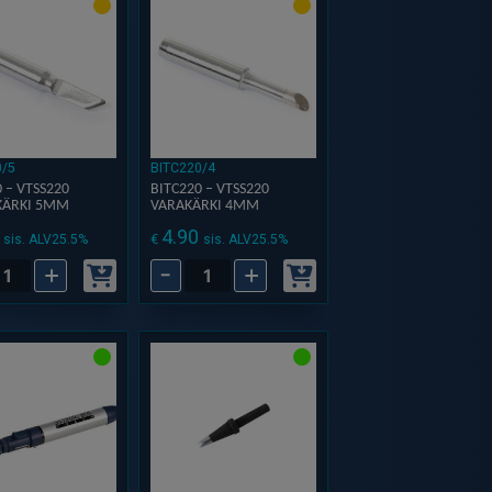
alinen
nasema,
0/5
BITC220/4
 – VTSS220
BITC220 – VTSS220
KÄRKI 5MM
VARAKÄRKI 4MM
4.90
€
sis. ALV25.5%
sis. ALV25.5%
ä
+
-
+
220
BITC220
–
220
VTSS220
kärki
Varakärki
4mm
ä
määrä