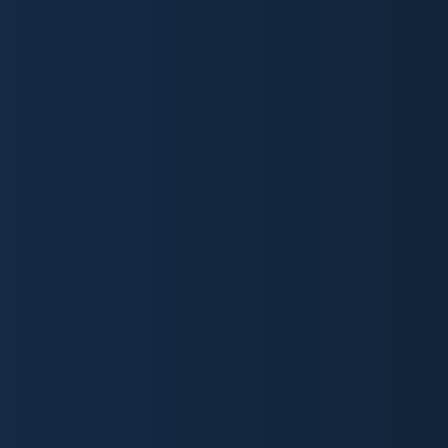
Euroliittimet
DC liittimet
Riviliittimet
Moninapaliittimet
Pääteholkit
Piikkirimat
Mikropiirikannat
Liitinlajitelmat
PC liitinadapterit