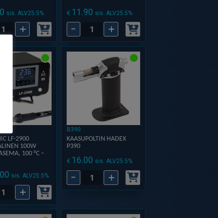
0
11.90
€
sis. ALV25.5%
sis. ALV25.5%
+
-
+
ärki
Varakärki
0.8
mm,
omainen
Kartiomainen
,
terävä,
LF-
2900
aan
asemaan
ä
määrä
B390
IC LF-2900
KAASUPOLTIN HADEX
ALINEN 100W
P390
ASEMA, 100 °C –
16.00
€
sis. ALV25.5%
-
+
.00
Kaasupoltin
sis. ALV25.5%
+
Hadex
nic
P390
määrä