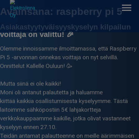
Skip
Avainsana:
raspberry pi 5
to
content
Asiakastyytyväisyyskyselyn kilpailun
voittaja on valittu! 🎉
Elektrolinna Oy
Verkkokauppa
Olemme innoissamme ilmoittamassa, että Raspberry
Pi 5 -arvonnan onnekas voittaja on nyt selvillä.
Onnittelut Kallelle Ouluun! 🥳
Mutta siinä ei ole kaikki!
Moni oli antanut palautetta ja haluamme
kiittää kaikkia osallistumisesta kyselyymme. Tästä
laitoimme sähköpostiin 5€ lahjakortteja
verkkokauppaamme kaikille, jotka olivat vastanneet
kyselyyn ennen 27.10.
Teidän antamat palautteenne on meille äärimmäisen