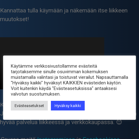
Kannattaa tulla käymään ja näkemään itse liikkeen
muutokset!
Käytämme verkkosivustollamme evästeitä
tarjotaksemme sinulle osuvimman kokemuksen
muistamalla valintasi ja toistuvat vierailut. Napsauttamalla
"Hyväksy kaikki" hyväksyt KAIKKIEN evästeiden käytön.
Voit kuitenkin käydä "Evästeasetuksissa" antaaksesi
valvotun suostumuksen.
Kiitoksia, että olette olleet osa yhteisöämme.
Evästeasetukset
Hyväksy kaikki
Jatkamme työtämme antaaksemme teille jatkossakin
hyvää palvelua liikkeessä ja verkkokaupassa. 😊