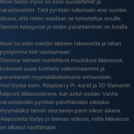
Moni teistä myös toi esiin suodattimet ja
varastosaldot. Tätä pyritään tutkimaan ensi vuoden
alussa, että miten saadaan se toteutettua sivuille.
Samoin kategoriat ja niiden parantaminen on listalla.
Moni toi esiin meidän liikkeen rakennetta ja tähän
pystyimme heti vastaamaan:
Olemme tehneet merkittäviä muutoksia liikkeessä,
lisänneet uusia tuotteita valikoimaamme ja
parantaneet myymäläkokemusta entisestään.
Voit löytää esim. Raspberry Pi -kortit ja 3D filamentit
helposti liikkeestämme, kun astut sisään. Vanha
varastolookki pyritään päivittämään oikeaksi
myymäläksi tämän seuraavan parin viikon aikana.
Alapuolelta löytyy jo hieman videota, miltä liikkeessä
on alkanut näyttämään.