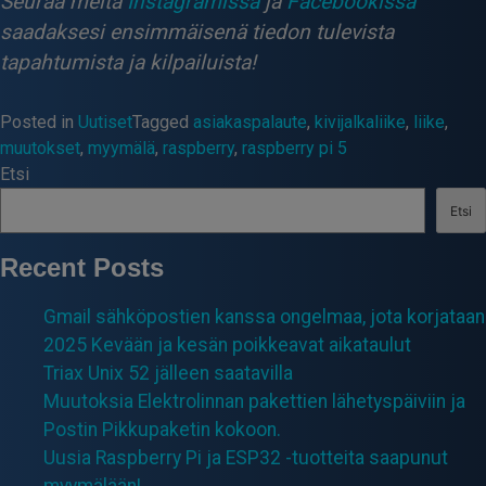
Seuraa meitä
Instagramissa
ja
Facebookissa
saadaksesi ensimmäisenä tiedon tulevista
tapahtumista ja kilpailuista!
Posted in
Uutiset
Tagged
asiakaspalaute
,
kivijalkaliike
,
liike
,
muutokset
,
myymälä
,
raspberry
,
raspberry pi 5
Etsi
Etsi
Recent Posts
Gmail sähköpostien kanssa ongelmaa, jota korjataan
2025 Kevään ja kesän poikkeavat aikataulut
Triax Unix 52 jälleen saatavilla
Muutoksia Elektrolinnan pakettien lähetyspäiviin ja
Postin Pikkupaketin kokoon.
Uusia Raspberry Pi ja ESP32 -tuotteita saapunut
myymälään!