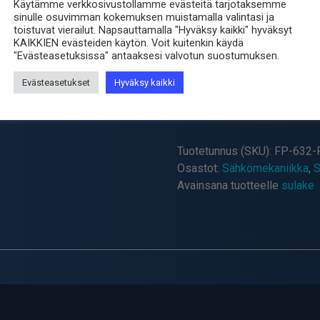
Käytämme verkkosivustollamme evästeitä tarjotaksemme
sinulle osuvimman kokemuksen muistamalla valintasi ja
4.00
€
sis. ALV25.5%
toistuvat vierailut. Napsauttamalla "Hyväksy kaikki" hyväksyt
KAIKKIEN evästeiden käytön. Voit kuitenkin käydä
"Evästeasetuksissa" antaaksesi valvotun suostumuksen.
Toimitus 2-4 arkipäivää 
Evästeasetukset
Hyväksy kaikki
-
+
SULAKEPESÄ
6X32
PANEELIIN
Tuotetunnus (SKU):
FP-632-
SORMINAVATTAVA
Osastot:
Sähkömekaniikka
,
S
määrä
Avainsana tuotteelle
sulake