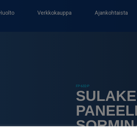
Huolto
Verkkokauppa
Ajankohtaista
FP-632-P
SULAKE
PANEELI
SORMIN