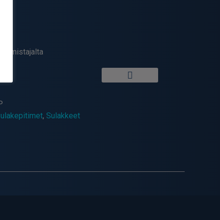
valmistajalta
P
ulakepitimet
,
Sulakkeet