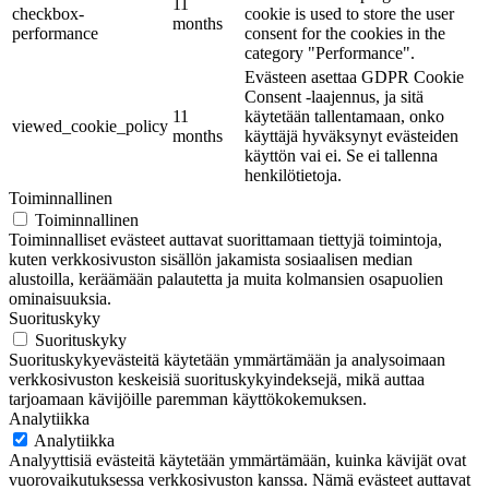
11
checkbox-
cookie is used to store the user
months
performance
consent for the cookies in the
category "Performance".
Evästeen asettaa GDPR Cookie
Consent -laajennus, ja sitä
11
käytetään tallentamaan, onko
viewed_cookie_policy
months
käyttäjä hyväksynyt evästeiden
käyttön vai ei. Se ei tallenna
henkilötietoja.
Toiminnallinen
Toiminnallinen
Toiminnalliset evästeet auttavat suorittamaan tiettyjä toimintoja,
kuten verkkosivuston sisällön jakamista sosiaalisen median
alustoilla, keräämään palautetta ja muita kolmansien osapuolien
ominaisuuksia.
Suorituskyky
Suorituskyky
Suorituskykyevästeitä käytetään ymmärtämään ja analysoimaan
verkkosivuston keskeisiä suorituskykyindeksejä, mikä auttaa
tarjoamaan kävijöille paremman käyttökokemuksen.
Analytiikka
Analytiikka
Analyyttisiä evästeitä käytetään ymmärtämään, kuinka kävijät ovat
vuorovaikutuksessa verkkosivuston kanssa. Nämä evästeet auttavat