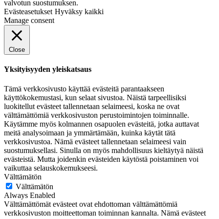
valvotun suostumuksen.
Evästeasetukset
Hyväksy kaikki
Manage consent
Close
Yksityisyyden yleiskatsaus
Tämä verkkosivusto käyttää evästeitä parantaakseen
käyttökokemustasi, kun selaat sivustoa. Näistä tarpeellisiksi
luokitellut evästeet tallennetaan selaimeesi, koska ne ovat
välttämättömiä verkkosivuston perustoimintojen toiminnalle.
Käytämme myös kolmannen osapuolen evästeitä, jotka auttavat
meitä analysoimaan ja ymmärtämään, kuinka käytät tätä
verkkosivustoa. Nämä evästeet tallennetaan selaimeesi vain
suostumuksellasi. Sinulla on myös mahdollisuus kieltäytyä näistä
evästeistä. Mutta joidenkin evästeiden käytöstä poistaminen voi
vaikuttaa selauskokemukseesi.
Välttämätön
Välttämätön
Always Enabled
Välttämättömät evästeet ovat ehdottoman välttämättömiä
verkkosivuston moitteettoman toiminnan kannalta. Nämä evästeet