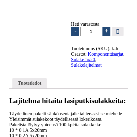
19.90
€
sis. ALV25.5%
Heti varastosta
Sulakelajitelma
-
+
100
kpl
-
Tuotetunnus (SKU):
k-fu
5x20mm
Osastot:
Komponenttisarjat
,
(Hidas)
Sulake 5x20
,
määrä
Sulakelajitelmat
Tuotetiedot
Lajitelma hitaita lasiputkisulakkeita:
Täydellinen paketti sähköasentajalle tai tee-se-itse miehelle.
Yleisimmät sulakekoot täydellisessä lokerikossa.
Paketista löytyy yhteensä 100 kpl:tta sulakkeita:
10 * 0.1A 5x20mm
10 * 0.2A 5x20mm