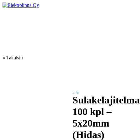
Skip
to
Elektrolinna Oy
Verkkokauppa
content
« Takaisin
k-fu
Sulakelajitelma
100 kpl –
5x20mm
(Hidas)