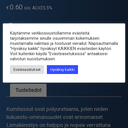
0.60
€
sis. ALV25.5%
Toimitus 2-4 arkipäivää valmistajalta
Käytämme verkkosivustollamme evästeitä
tarjotaksemme sinulle osuvimman kokemuksen
-
+
KUMITASSU
muistamalla valintasi ja toistuvat vierailut. Napsauttamalla
HARMAA
"Hyväksy kaikki" hyväksyt KAIKKIEN evästeiden käytön.
22X10MM
Voit kuitenkin käydä "Evästeasetuksissa" antaaksesi
Tuotetunnus (SKU):
SJ-5009HA
valvotun suostumuksen.
määrä
Osastot:
Kotelotarvikkeet
,
Laitekotelot
,
Sähkömekaniikka
Evästeasetukset
Hyväksy kaikki
Avainsana tuotteelle
kotelo
Tuotetiedot
Kumitassut ovat polyuretaania, joten niiden
liukuesto-ominaisuudet ovat erinomaiset.
Liimakiinnitys on helppo ja nopea verrattuna