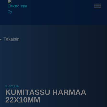
Skip
to
content
Elektrolinna Oy
Verkkokauppa
« Takaisin
SJ-5009HA
KUMITASSU HARMAA
22X10MM