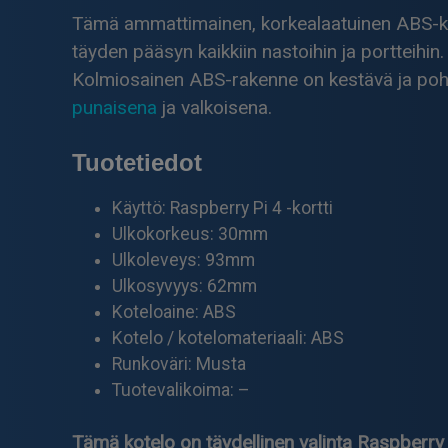
Tämä ammattimainen, korkealaatuinen ABS-kotel
täyden pääsyn kaikkiin nastoihin ja portteihin.
Kolmiosainen ABS-rakenne on kestävä ja pohj
punaisena
ja valkoisena.
Tuotetiedot
Käyttö: Raspberry Pi 4 -kortti
Ulkokorkeus: 30mm
Ulkoleveys: 93mm
Ulkosyvyys: 62mm
Koteloaine: ABS
Kotelo / kotelomateriaali: ABS
Runkoväri: Musta
Tuotevalikoima: –
Tämä kotelo on täydellinen valinta Raspberry Pi