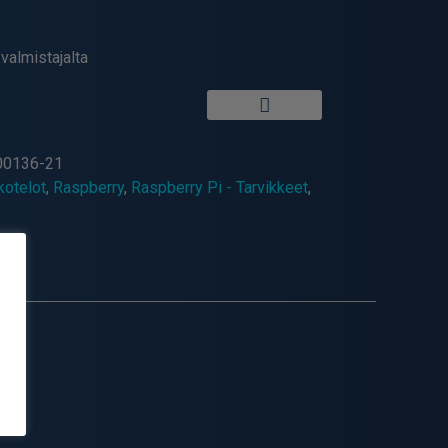
valmistajalta
0136-21
otelot
,
Raspberry
,
Raspberry Pi - Tarvikkeet
,