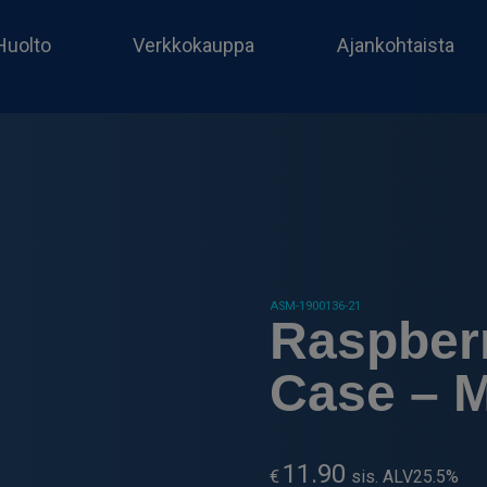
Huolto
Verkkokauppa
Ajankohtaista
ASM-1900136-21
Raspber
Case – 
11.90
€
sis. ALV25.5%