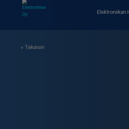
Skip
to
Elektroniikan 
content
Elektrolinna Oy
Verkkokauppa
« Takaisin