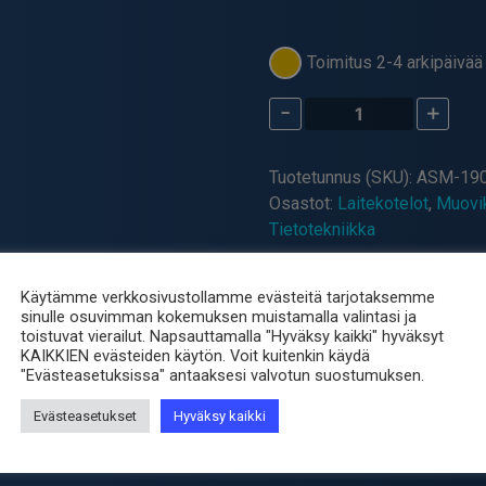
Toimitus 2-4 arkipäivää 
-
+
Raspberry
Pi
4
Tuotetunnus (SKU):
ASM-190
Premium
Osastot:
Laitekotelot
,
Muovik
Case
Tietotekniikka
–
Musta
määrä
Käytämme verkkosivustollamme evästeitä tarjotaksemme
sinulle osuvimman kokemuksen muistamalla valintasi ja
toistuvat vierailut. Napsauttamalla "Hyväksy kaikki" hyväksyt
KAIKKIEN evästeiden käytön. Voit kuitenkin käydä
Premium kotelo
"Evästeasetuksissa" antaaksesi valvotun suostumuksen.
Evästeasetukset
Hyväksy kaikki