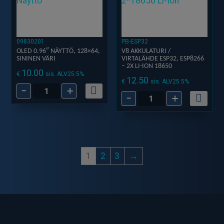
09830201
PB-ESP32
OLED 0.96″ NÄYTTÖ, 128×64,
V8 AKKULATURI /
SININEN VÄRI
VIRTALÄHDE ESP32, ESP8266
– 2X LI-ION 18650
10.00
€
sis. ALV25.5%
12.50
€
sis. ALV25.5%
-
+
OLED
-
+
V8
0.96"
Akkulaturi
Näyttö,
/
128x64,
Virtalähde
Sininen
ESP32,
väri
1
2
3
→
ESP8266
määrä
-
2x
Li-
Ion