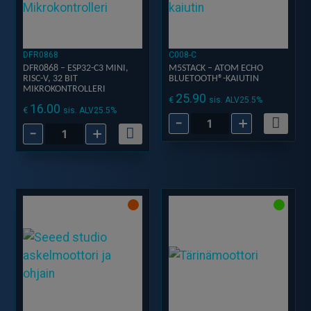
DFR0868
C008-C
DFR0868 – ESP32-C3 MINI,
M5STACK – ATOM ECHO
RISC-V, 32 BIT
BLUETOOTH®-KAIUTIN
MIKROKONTROLLERI
25.90
€
sis. ALV25.5%
16.00
€
sis. ALV25.5%
-
+
M5Stack
-
+
DFR0868
-
-
ATOM
ESP32-
Echo
C3
Bluetooth®-
Mini,
kaiutin
RISC-
määrä
V,
32
Bit
Mikrokontrolleri