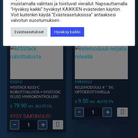
muistamalla valintasi ja toistuvat vierailut. Napsauttamalla
Pi
A141
"Hyväksy kaikki" hyväksyt KAIKKIEN evästeiden käytön.
Pico
-
Voit kuitenkin käydä "Evästeasetuksissa" antaaksesi
valvotun suostumuksen.
2
Koekytkentälevy
W
*
Evästeasetukset
Hyväksy kaikki
määrä
5
kpl
määrä
K033-C
09830062
M5STACK K033-C
RELEMODUULI 4 * 5V,
ROBOTTIALUSTA + M5STICKC
OPTOEROTTIMELLA
PLUS2 MIKROKONTROLLERI
9.50
€
sis. ALV25.5%
79.90
€
sis. ALV25.5%
-
+
Relemoduuli
KYSY SAATAVUUS!
4
-
+
M5Stack
*
K033-
5V,