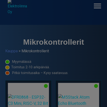
Skip
to
content
Elektrolinna Oy
Verkkokauppa
Mikrokontrollerit
Kauppa
> Mikrokontrollerit
Myymälässä
Toimitus 2-10 arkipäivää.
Pitkä toimitusaika – Kysy saatavuus.