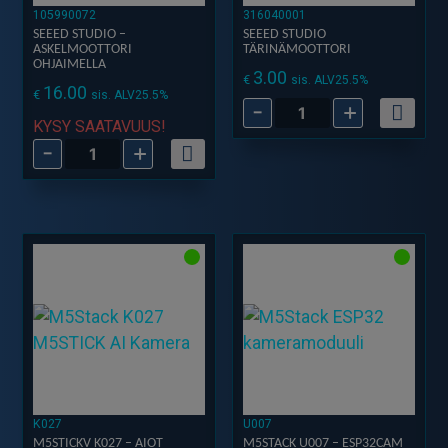
määrä
105990072
316040001
SEEED STUDIO –
SEEED STUDIO
ASKELMOOTTORI
TÄRINÄMOOTTORI
OHJAIMELLA
3.00
€
sis. ALV25.5%
16.00
€
sis. ALV25.5%
-
+
Seeed
KYSY SAATAVUUS!
Studio
-
+
Seeed
Tärinämoottori
Studio
määrä
-
Askelmoottori
ohjaimella
määrä
K027
U007
M5STICKV K027 – AIOT
M5STACK U007 – ESP32CAM