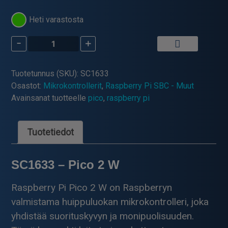
Heti varastosta
-
+
Raspberry
Pi
Pico
Tuotetunnus (SKU):
SC1633
2
Osastot:
Mikrokontrollerit
,
Raspberry Pi SBC - Muut
W
Avainsanat tuotteelle
pico
,
raspberry pi
määrä
Tuotetiedot
SC1633 – Pico 2 W
Raspberry Pi Pico 2 W on Raspberryn
valmistama huippuluokan mikrokontrolleri, joka
yhdistää suorituskyvyn ja monipuolisuuden.