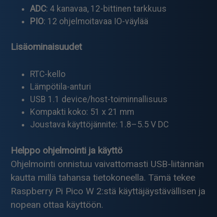
ADC
: 4 kanavaa, 12-bittinen tarkkuus
PIO
: 12 ohjelmoitavaa IO-väylää
Lisäominaisuudet
RTC-kello
Lämpötila-anturi
USB 1.1 device/host-toiminnallisuus
Kompakti koko: 51 x 21 mm
Joustava käyttöjännite: 1.8–5.5 V DC
Helppo ohjelmointi ja käyttö
Ohjelmointi onnistuu vaivattomasti USB-liitännän
kautta millä tahansa tietokoneella. Tämä tekee
Raspberry Pi Pico W 2:stä käyttäjäystävällisen ja
nopean ottaa käyttöön.