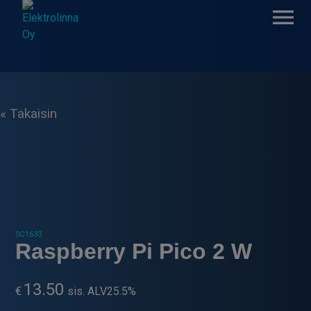
Skip
to
content
Elektrolinna Oy
Verkkokauppa
« Takaisin
SC1633
Raspberry Pi Pico 2 W
13.50
€
sis. ALV25.5%