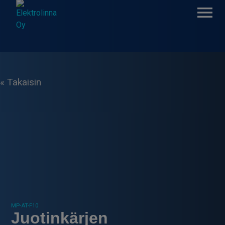
Skip
to
content
Elektrolinna Oy
Verkkokauppa
« Takaisin
MP-AT-F10
Juotinkärjen