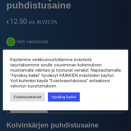
puhdistusaine
12.50
€
sis. ALV25.5%
Heti varastosta
-
+
Juotinkärjen
Käytämme verkkosivustollamme evästeitä
puhdistusaine
tarjotaksemme sinulle osuvimman kokemuksen
määrä
muistamalla valintasi ja toistuvat vierailut. Napsauttamalla
Tuotetunnus (SKU):
MP-AT-F10
"Hyväksy kaikki" hyväksyt KAIKKIEN evästeiden käytön.
Osastot:
Huoltotarvikkeet
,
Juotintelineet ja tarvikkeet
,
Voit kuitenkin käydä "Evästeasetuksissa" antaaksesi
valvotun suostumuksen.
Juotostuotteet
,
Tinat, Pastat, Fluxit
Evästeasetukset
Hyväksy kaikki
Tuotetiedot
Kolvinkärjen puhdistusaine