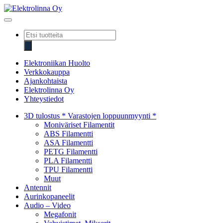
Skip
to
Elektrolinna Oy
Verkkokauppa
content
Products
search
Elektroniikan Huolto
Verkkokauppa
Ajankohtaista
Elektrolinna Oy
Yhteystiedot
3D tulostus * Varastojen loppuunmyynti *
Moniväriset Filamentit
ABS Filamentti
ASA Filamentti
PETG Filamentti
PLA Filamentti
TPU Filamentti
Muut
Antennit
Aurinkopaneelit
Audio – Video
Megafonit