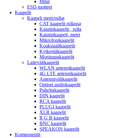
Mitat
ESD tuotteet
Kaapelit
Kaapeli metri/rullat
CAT kaapelit rullassa
Kaiutinkaapelit , rulla
Kaiutinkaapeli, metri
Mikrofonikaapelit
Koaksiaalikaapelit
Kytkentäkaapelit
Moninapakaapelit
Laitevälikaapelit
WLAN antennikaapelit
4G LTE antennikaapelit
Antennivälikaapelit
Optiset audiokaapelit
Puhelinkaapelit
DIN kaapelit
RCA kaapelit
PLUGI kaapelit
XLR kaapelit
R G B kaapelit
BNC kaapelit
SPEAKON kaapelit
Komponentit