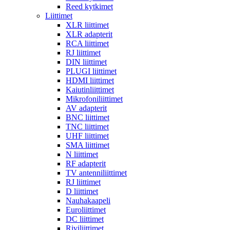
Reed kytkimet
Liittimet
XLR liittimet
XLR adapterit
RCA liittimet
RJ liittimet
DIN liittimet
PLUGI liittimet
HDMI liittimet
Kaiutinliittimet
Mikrofoniliittimet
AV adapterit
BNC liittimet
TNC liittimet
UHF liittimet
SMA liittimet
N liittimet
RF adapterit
TV antenniliittimet
RJ liittimet
D liittimet
Nauhakaapeli
Euroliittimet
DC liittimet
Riviliittimet