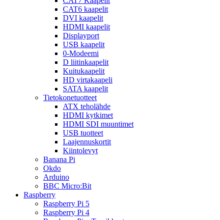
CAT7 Kaapelit
CAT6 kaapelit
DVI kaapelit
HDMI kaapelit
Displayport
USB kaapelit
0-Modeemi
D liitinkaapelit
Kuitukaapelit
HD virtakaapeli
SATA kaapelit
Tietokonetuotteet
ATX teholähde
HDMI kytkimet
HDMI SDI muuntimet
USB tuotteet
Laajennuskortit
Kiintolevyt
Banana Pi
Okdo
Arduino
BBC Micro:Bit
Raspberry
Raspberry Pi 5
Raspberry Pi 4