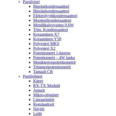
Passiiviset
Bipolarkondensaattori
Bipolarkondensaattori
Elektrolyyttikondensaattori
Moottorikondensaattori
Metallikalvovastus 0.6W
Trim. Kondensaattori
Keraaminen X7
Keraaminen Y5P
Polyesteri MKS
Polyesteri X2
Potentiometri 1-kierros
Potentiometri – 4W lanka
Monikierrospotentiometrit
Trimmeripotentiometrit
Tantaali CB
Puolijohteet
Kiteet
RX-TX Modulit
Anturit
Mikro-ohjaimet
Lineaaripiirit
Regulaattorit
Näytöt
Ledit