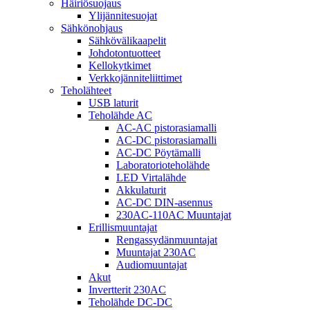
Häiriösuojaus
Ylijännitesuojat
Sähkönohjaus
Sähkövälikaapelit
Johdotontuotteet
Kellokytkimet
Verkkojänniteliittimet
Teholähteet
USB laturit
Teholähde AC
AC-AC pistorasiamalli
AC-DC pistorasiamalli
AC-DC Pöytämalli
Laboratorioteholähde
LED Virtalähde
Akkulaturit
AC-DC DIN-asennus
230AC-110AC Muuntajat
Erillismuuntajat
Rengassydänmuuntajat
Muuntajat 230AC
Audiomuuntajat
Akut
Invertterit 230AC
Teholähde DC-DC