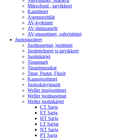
Vahvistimet, Mikserit
Mikrofonit , tarvikkeet
Kaiuttimet
Asennusritilät
AV-kytkimet
AV-liitinpanelit
AV-muuntimet, vahvistimet
Juotostuotteet
Juotinasemat, juottimet
Juotintelineet ja tarvikkeet
Juotinkärjet
Tinaimurit
Tinanimusukat
Tinat, Pastat, Fluxit
Kaasujuottimet
Juotoskäryimurit
Weller imujuottimet
Weller juotinasemat
Weller juotinkärjet
CT Sarja
ET Sarja
HT Sarja
LT Sarjat
NT Sarja
PT Sarja