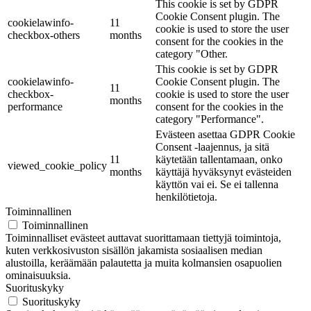
This cookie is set by GDPR
Cookie Consent plugin. The
cookielawinfo-
11
cookie is used to store the user
checkbox-others
months
consent for the cookies in the
category "Other.
This cookie is set by GDPR
cookielawinfo-
Cookie Consent plugin. The
11
checkbox-
cookie is used to store the user
months
performance
consent for the cookies in the
category "Performance".
Evästeen asettaa GDPR Cookie
Consent -laajennus, ja sitä
11
käytetään tallentamaan, onko
viewed_cookie_policy
months
käyttäjä hyväksynyt evästeiden
käyttön vai ei. Se ei tallenna
henkilötietoja.
Toiminnallinen
Toiminnallinen
Toiminnalliset evästeet auttavat suorittamaan tiettyjä toimintoja,
kuten verkkosivuston sisällön jakamista sosiaalisen median
alustoilla, keräämään palautetta ja muita kolmansien osapuolien
ominaisuuksia.
Suorituskyky
Suorituskyky