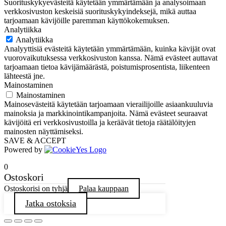
Suorituskykyevästeitä käytetään ymmärtämään ja analysoimaan
verkkosivuston keskeisiä suorituskykyindeksejä, mikä auttaa
tarjoamaan kävijöille paremman käyttökokemuksen.
Analytiikka
Analytiikka
Analyyttisiä evästeitä käytetään ymmärtämään, kuinka kävijät ovat
vuorovaikutuksessa verkkosivuston kanssa. Nämä evästeet auttavat
tarjoamaan tietoa kävijämäärästä, poistumisprosentista, liikenteen
lähteestä jne.
Mainostaminen
Mainostaminen
Mainosevästeitä käytetään tarjoamaan vierailijoille asiaankuuluvia
mainoksia ja markkinointikampanjoita. Nämä evästeet seuraavat
kävijöitä eri verkkosivustoilla ja keräävät tietoja räätälöityjen
mainosten näyttämiseksi.
SAVE & ACCEPT
Powered by
0
Ostoskori
Ostoskorisi on tyhjä
Palaa kauppaan
Jatka ostoksia