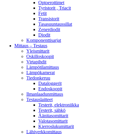
Optoerottimet
Tyristorit , Triacit
Fetit
Transistorit
Tasasuuntaussillat
Zenerdiodit
Diodit
Komponenttisarjat
Mittaus – Testaus
Yleismittarit
Oskilloskoopit
Virtapihdit
Lämpötilamittaus
Lämpökamerat
Tiedonkeruu
Dataloggerit
Endoskoopit
Ilmanlaadunmittaus
Testauslaitteet
Testerit, elektroniikka
Testerit, sähkö
Äänitasomittarit
Valotasomittarit
Kierroslukumittarit
Lähiverkkomittaus