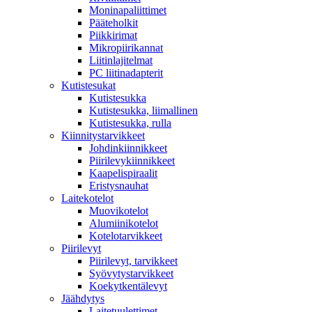
Moninapaliittimet
Pääteholkit
Piikkirimat
Mikropiirikannat
Liitinlajitelmat
PC liitinadapterit
Kutistesukat
Kutistesukka
Kutistesukka, liimallinen
Kutistesukka, rulla
Kiinnitystarvikkeet
Johdinkiinnikkeet
Piirilevykiinnikkeet
Kaapelispiraalit
Eristysnauhat
Laitekotelot
Muovikotelot
Alumiinikotelot
Kotelotarvikkeet
Piirilevyt
Piirilevyt, tarvikkeet
Syövytystarvikkeet
Koekytkentälevyt
Jäähdytys
Laitetuulettimet