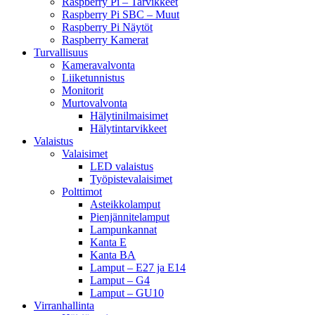
Raspberry Pi – Tarvikkeet
Raspberry Pi SBC – Muut
Raspberry Pi Näytöt
Raspberry Kamerat
Turvallisuus
Kameravalvonta
Liiketunnistus
Monitorit
Murtovalvonta
Hälytinilmaisimet
Hälytintarvikkeet
Valaistus
Valaisimet
LED valaistus
Työpistevalaisimet
Polttimot
Asteikkolamput
Pienjännitelamput
Lampunkannat
Kanta E
Kanta BA
Lamput – E27 ja E14
Lamput – G4
Lamput – GU10
Virranhallinta