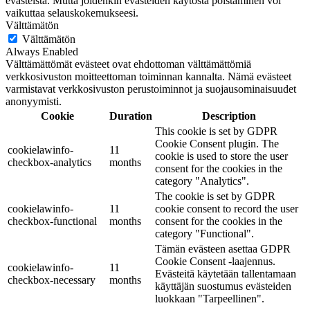
evästeistä. Mutta joidenkin evästeiden käytöstä poistaminen voi
vaikuttaa selauskokemukseesi.
Välttämätön
Välttämätön
Always Enabled
Välttämättömät evästeet ovat ehdottoman välttämättömiä
verkkosivuston moitteettoman toiminnan kannalta. Nämä evästeet
varmistavat verkkosivuston perustoiminnot ja suojausominaisuudet
anonyymisti.
Cookie
Duration
Description
This cookie is set by GDPR
Cookie Consent plugin. The
cookielawinfo-
11
cookie is used to store the user
checkbox-analytics
months
consent for the cookies in the
category "Analytics".
The cookie is set by GDPR
cookielawinfo-
11
cookie consent to record the user
checkbox-functional
months
consent for the cookies in the
category "Functional".
Tämän evästeen asettaa GDPR
Cookie Consent -laajennus.
cookielawinfo-
11
Evästeitä käytetään tallentamaan
checkbox-necessary
months
käyttäjän suostumus evästeiden
luokkaan "Tarpeellinen".