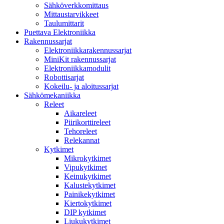
Sähköverkkomittaus
Mittaustarvikkeet
Taulumittarit
Puettava Elektroniikka
Rakennussarjat
Elektroniikkarakennussarjat
MiniKit rakennussarjat
Elektroniikkamodulit
Robottisarjat
Kokeilu- ja aloitussarjat
Sähkömekaniikka
Releet
Aikareleet
Piirikorttireleet
Tehoreleet
Relekannat
Kytkimet
Mikrokytkimet
Vipukytkimet
Keinukytkimet
Kalustekytkimet
Painikekytkimet
Kiertokytkimet
DIP kytkimet
Liukukytkimet