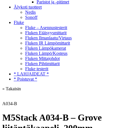
Paristot ja -pitimet
Älykoti tuotteet
Nedis
Sonoff
Fluke
Fluke – Asennustesterit
Fluken Etäisyysmittarit
Fluken Ilmanlaatu/Virtaus
Fluken IR Lämpömittarit
Fluken Lämpökamerat
Fluken Lämpö/Kosteus
Fluken Mittajohdot
Fluken Pihtimittarit
Fluke testerit
* LAHJAIDEAT *
* Poistuvat *
« Takaisin
A034-B
M5Stack A034-B – Grove