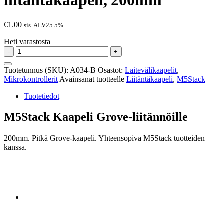
liitäntäkaapeli, 200mm
€
1.00
sis. ALV25.5%
Heti varastosta
M5Stack
-
+
A034-
B
Tuotetunnus (SKU):
A034-B
Osastot:
Laitevälikaapelit
,
-
Mikrokontrollerit
Avainsanat tuotteelle
Liitäntäkaapeli
,
M5Stack
Grove
liitäntäkaapeli,
Tuotetiedot
200mm
määrä
M5Stack Kaapeli Grove-liitännöille
200mm. Pitkä Grove-kaapeli. Yhteensopiva M5Stack tuotteiden
kanssa.