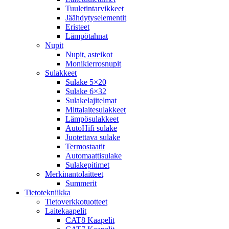
Tuuletintarvikkeet
Jäähdytyselementit
Eristeet
Lämpötahnat
Nupit
Nupit, asteikot
Monikierrosnupit
Sulakkeet
Sulake 5×20
Sulake 6×32
Sulakelajitelmat
Mittalaitesulakkeet
Lämpösulakkeet
AutoHifi sulake
Juotettava sulake
Termostaatit
Automaattisulake
Sulakepitimet
Merkinantolaitteet
Summerit
Tietotekniikka
Tietoverkkotuotteet
Laitekaapelit
CAT8 Kaapelit