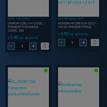
G2RL-1-H-12VDC
HF118F-024-1ZS1T
OMRON G2RL-1-H 12VDC –
HONGFA HF118F/024-1ZS1T –
PIIRIKORTTITEHORELE
24V DC PIIRIKORTTIRELE
12VDC, 10A
4.90
€
sis. ALV25.5%
5.90
€
sis. ALV25.5%
-
+
Hongfa
-
+
Omron
HF118F/024-
G2RL-
1ZS1T
1-
-
H
24V
12VDC
DC
-
Piirikorttirele
Piirikorttitehorele
määrä
12VDC,
10A
määrä