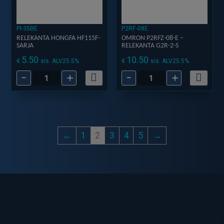
PI-35BE
P2RF-08E
RELEKANTA HONGFA HF115F-
OMRON P2RFZ-08-E –
SARJA
RELEKANTA G2R-2-S
5.50
10.50
€
€
sis. ALV25.5%
sis. ALV25.5%
-
+
-
+
Relekanta
Omron
Hongfa
P2RFZ-
HF115F-
08-
Sarja
E
määrä
-
←
1
2
3
4
5
→
Relekanta
G2R-
2-
S
määrä