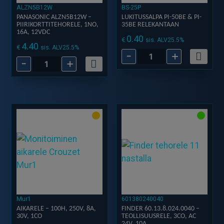
ALZN5B12W
BS-25P
PANASONIC ALZN5B12W –
LUKITUSSALPA PI-50BE & PI-
PIIRIKORTTITEHORELE, 1NO,
35BE RELEKANTAAN
16A, 12VDC
0.40
€
sis. ALV25.5%
4.40
€
sis. ALV25.5%
-
+
Lukitussalpa
-
+
Panasonic
PI-
ALZN5B12W
50BE
-
&
Piirikorttitehorele,
Pi-
1NO,
35BE
16A,
Relekantaan
12VDC
määrä
määrä
Mur1
601380240040
AIKARELE – 100H, 250V, 8A,
FINDER 60.13.8.024.0040 –
30V, 1CO
TEOLLISUUSRELE, 3CO, AC
24V, 10A