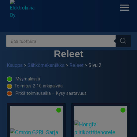
Skip
to
content
Products
Elektrolinna Oy
Verkkokauppa
search
Releet
Kauppa
>
Sähkömekaniikka
>
Releet
> Sivu 2
Myymälässä
Toimitus 2-10 arkipäivää.
Pitkä toimitusaika – Kysy saatavuus.