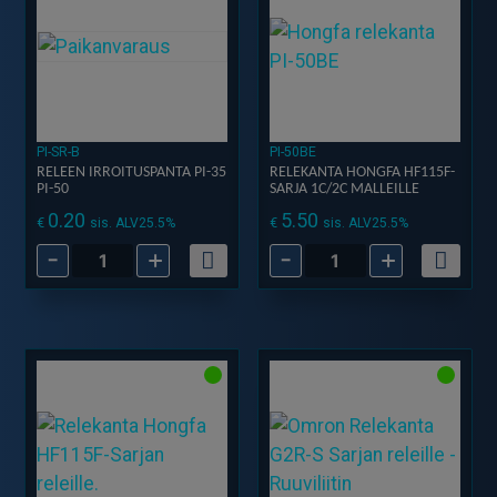
määrä
määrä
PI-SR-B
PI-50BE
RELEEN IRROITUSPANTA PI-35
RELEKANTA HONGFA HF115F-
PI-50
SARJA 1C/2C MALLEILLE
0.20
5.50
€
€
sis. ALV25.5%
sis. ALV25.5%
-
+
-
+
RELEEN
Relekanta
IRROITUSPANTA
Hongfa
PI-
HF115F-
35
Sarja
PI-
1C/2C
50
Malleille
määrä
määrä