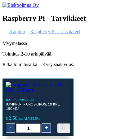
Skip
to
Elektrolinna Oy
Verkkokauppa
content
Raspberry Pi - Tarvikkeet
Kauppa
>
Raspberry Pi - Tarvikkeet
> Sivu 3
Myymälässä
Toimitus 2-10 arkipäivää.
Pitkä toimitusaika – Kysy saatavuus.
RASPBERRY-JC-UU
JUMPPERI – UROS-UROS, 10 KPL,
150MM
2.50
€
sis. ALV25.5%
Jumpperi
-
+
–
Uros-