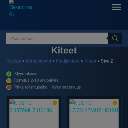
Skip
to
content
Products
Elektrolinna Oy
Verkkokauppa
search
Kiteet
Kauppa
>
Komponentit
>
Puolijohteet
>
Kiteet
> Sivu 2
Myymälässä
Toimitus 2-10 arkipäivää.
Pitkä toimitusaika – Kysy saatavuus.