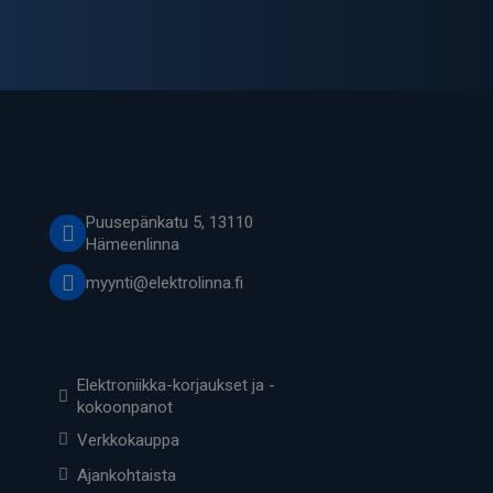
18U
1.8432MHZ
HC18U
määrä
Puusepänkatu 5, 13110
Hämeenlinna
myynti@elektrolinna.fi
Elektroniikka-korjaukset ja -
kokoonpanot
Verkkokauppa
Ajankohtaista