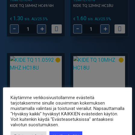
KIDE TQ 16MHZ HC49/4H
KIDE TQ 12MHZ HC18U
1.30
1.60
€
€
sis. ALV25.5%
sis. ALV25.5%
-
+
-
+
KIDE
KIDE
TQ
TQ
16MHZ
12MHZ
HC49/4H
HC18U
määrä
määrä
Käytämme verkkosivustollamme evästeitä
tarjotaksemme sinulle osuvimman kokemuksen
muistamalla valintasi ja toistuvat vierailut. Napsauttamalla
11-0592MHZHC18
10MHZHC18
"Hyväksy kaikki" hyväksyt KAIKKIEN evästeiden käytön.
KIDE TQ 11.0592 MHZ HC18U
KIDE TQ 10MHZ HC18U
Voit kuitenkin käydä "Evästeasetuksissa" antaaksesi
valvotun suostumuksen.
1.60
1.90
€
€
sis. ALV25.5%
sis. ALV25.5%