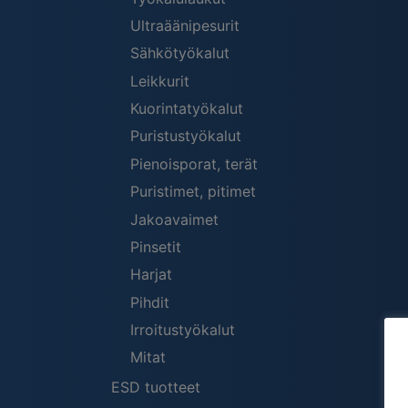
Ultraäänipesurit
Sähkötyökalut
Leikkurit
Kuorintatyökalut
Puristustyökalut
Pienoisporat, terät
Puristimet, pitimet
Jakoavaimet
Pinsetit
Harjat
Pihdit
Irroitustyökalut
Mitat
ESD tuotteet