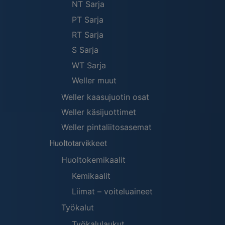
NT Sarja
PT Sarja
RT Sarja
S Sarja
WT Sarja
Weller muut
Weller kaasujuotin osat
Weller käsijuottimet
Weller pintaliitosasemat
Huoltotarvikkeet
Huoltokemikaalit
Kemikaalit
Liimat – voiteluaineet
Työkalut
Työkalulaukut