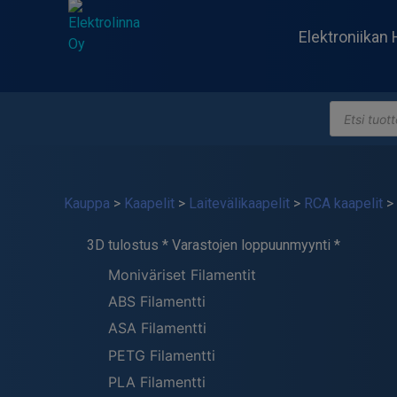
Skip
to
Elektroniikan 
content
Products
Elektrolinna Oy
Verkkokauppa
search
Kauppa
>
Kaapelit
>
Laitevälikaapelit
>
RCA kaapelit
> 
3D tulostus * Varastojen loppuunmyynti *
Moniväriset Filamentit
ABS Filamentti
ASA Filamentti
PETG Filamentti
PLA Filamentti