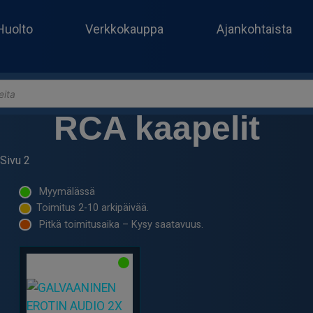
Huolto
Verkkokauppa
Ajankohtaista
RCA kaapelit
Sivu 2
Myymälässä
Toimitus 2-10 arkipäivää.
Pitkä toimitusaika – Kysy saatavuus.