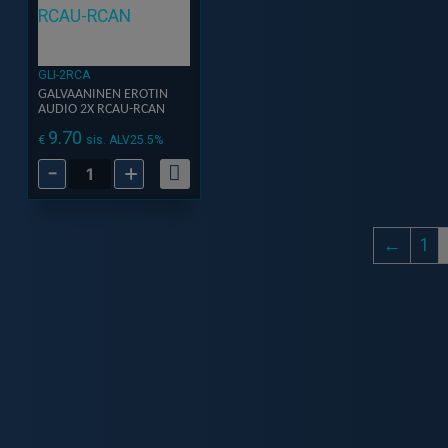
GLI-2RCA
GALVAANINEN EROTIN
AUDIO 2X RCAU-RCAN
9.70
€
sis. ALV25.5%
-
+
GALVAANINEN
EROTIN
AUDIO
←
1
2X
RCAU-
RCAN
määrä