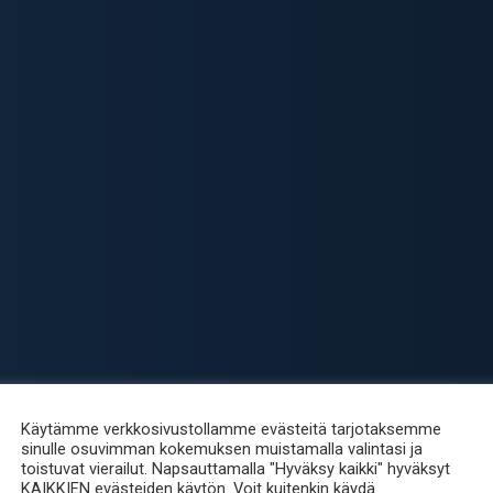
Käytämme verkkosivustollamme evästeitä tarjotaksemme
sinulle osuvimman kokemuksen muistamalla valintasi ja
toistuvat vierailut. Napsauttamalla "Hyväksy kaikki" hyväksyt
KAIKKIEN evästeiden käytön. Voit kuitenkin käydä