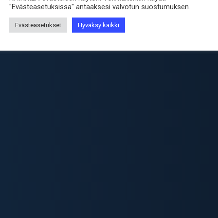
"Evästeasetuksissa" antaaksesi valvotun suostumuksen.
Evästeasetukset
Hyväksy kaikki