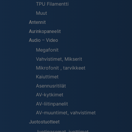
TPU Filamentti
Muut
Antennit
Aurinkopaneelit
Audio – Video
Megafonit
Vahvistimet, Mikserit
Mikrofonit , tarvikkeet
Kaiuttimet
Asennusritilät
AV-kytkimet
AV-liitinpanelit
AV-muuntimet, vahvistimet
Juotostuotteet
Juotinasemat, juottimet