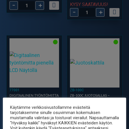
-
+
Lasikuitukynän
KYSY SAATAVUUS!
-
+
Lasikuitukynä
vaihtoharja
2mm
2mm
määrä
määrä
77001
ZB-100C
DIGITAALINEN TYÖNTÖMITTA
ZB-100C JUOTOSALLAS –
0-150MM
2.3KG TINALLE, 380W
Käytämme verkkosivustollamme evästeitä
29.90
39.90
€
€
sis. ALV25.5%
sis. ALV25.5%
tarjotaksemme sinulle osuvimman kokemuksen
-
+
-
+
Digitaalinen
ZB-
muistamalla valintasi ja toistuvat vierailut. Napsauttamalla
"Hyväksy kaikki" hyväksyt KAIKKIEN evästeiden käytön.
työntömitta
100C
Voit kuitenkin käydä "Evästeasetuksissa" antaaksesi