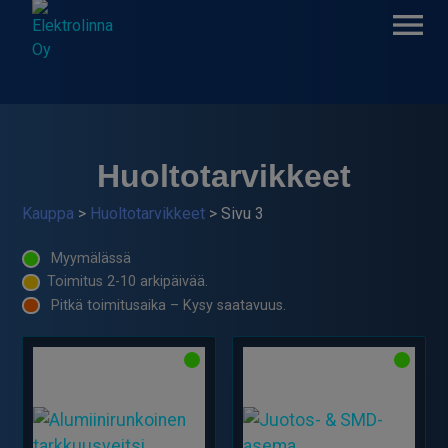
Skip
to
content
Elektrolinna Oy
Verkkokauppa
Huoltotarvikkeet
Kauppa
>
Huoltotarvikkeet
> Sivu 3
Myymälässä
Toimitus 2-10 arkipäivää.
Pitkä toimitusaika – Kysy saatavuus.