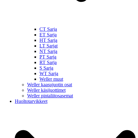
CT Sarja
ET Sarja
HT Sarja
LT Sarjat
NT Sarja
PT Sarja
RT Sarja
S Sarja
WT Sarja
Weller muut
Weller kaasujuotin osat
Weller käsijuottimet
Weller pintaliitosasemat
Huoltotarvikkeet