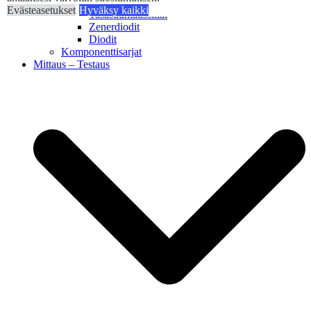
Transistorit
Evästeasetukset
Hyväksy kaikki
Tasasuuntaussillat
Zenerdiodit
Diodit
Komponenttisarjat
Mittaus – Testaus