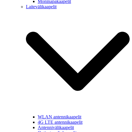
Moninapakaapelit
Laitevälikaapelit
WLAN antennikaapelit
4G LTE antennikaapelit
Antennivälikaapelit