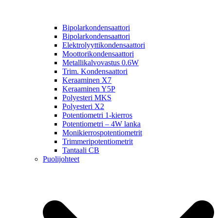
Bipolarkondensaattori
Bipolarkondensaattori
Elektrolyyttikondensaattori
Moottorikondensaattori
Metallikalvovastus 0.6W
Trim. Kondensaattori
Keraaminen X7
Keraaminen Y5P
Polyesteri MKS
Polyesteri X2
Potentiometri 1-kierros
Potentiometri – 4W lanka
Monikierrospotentiometrit
Trimmeripotentiometrit
Tantaali CB
Puolijohteet