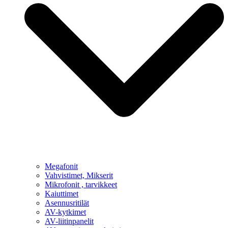
Megafonit
Vahvistimet, Mikserit
Mikrofonit , tarvikkeet
Kaiuttimet
Asennusritilät
AV-kytkimet
AV-liitinpanelit