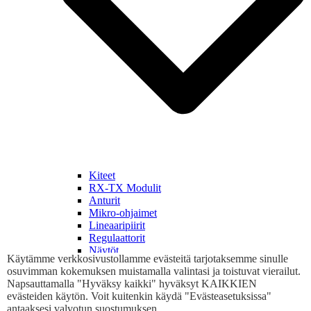
Kiteet
RX-TX Modulit
Anturit
Mikro-ohjaimet
Lineaaripiirit
Regulaattorit
Näytöt
Käytämme verkkosivustollamme evästeitä tarjotaksemme sinulle
Ledit
osuvimman kokemuksen muistamalla valintasi ja toistuvat vierailut.
Optoerottimet
Napsauttamalla "Hyväksy kaikki" hyväksyt KAIKKIEN
Tyristorit , Triacit
evästeiden käytön. Voit kuitenkin käydä "Evästeasetuksissa"
Fetit
antaaksesi valvotun suostumuksen.