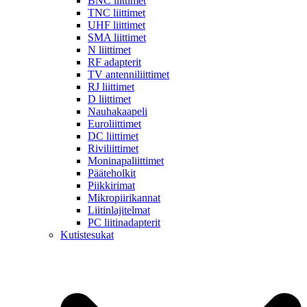
BNC liittimet
TNC liittimet
UHF liittimet
SMA liittimet
N liittimet
RF adapterit
TV antenniliittimet
RJ liittimet
D liittimet
Nauhakaapeli
Euroliittimet
DC liittimet
Riviliittimet
Moninapaliittimet
Pääteholkit
Piikkirimat
Mikropiirikannat
Liitinlajitelmat
PC liitinadapterit
Kutistesukat