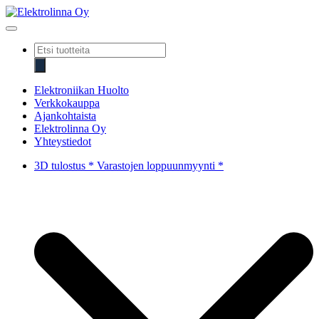
Skip
to
Elektrolinna Oy
Verkkokauppa
content
Products
search
Elektroniikan Huolto
Verkkokauppa
Ajankohtaista
Elektrolinna Oy
Yhteystiedot
3D tulostus * Varastojen loppuunmyynti *