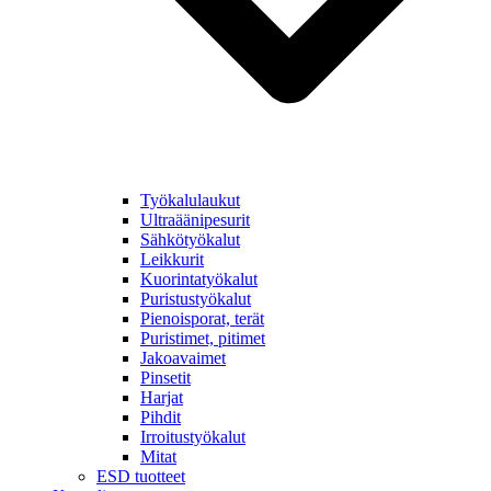
Työkalulaukut
Ultraäänipesurit
Sähkötyökalut
Leikkurit
Kuorintatyökalut
Puristustyökalut
Pienoisporat, terät
Puristimet, pitimet
Jakoavaimet
Pinsetit
Harjat
Pihdit
Irroitustyökalut
Mitat
ESD tuotteet