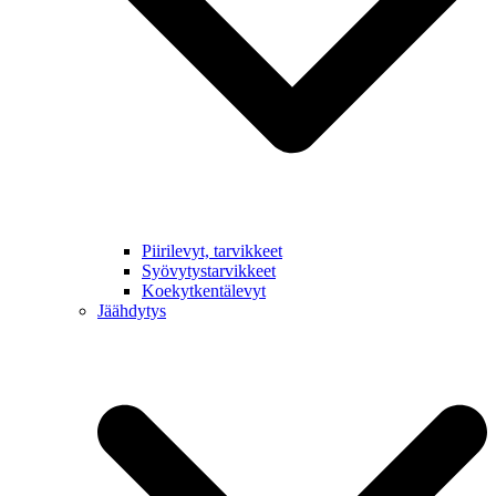
Piirilevyt, tarvikkeet
Syövytystarvikkeet
Koekytkentälevyt
Jäähdytys