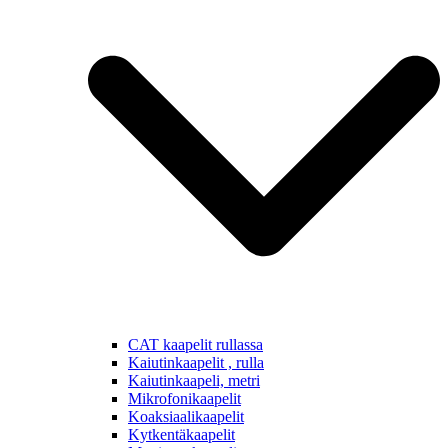
CAT kaapelit rullassa
Kaiutinkaapelit , rulla
Kaiutinkaapeli, metri
Mikrofonikaapelit
Koaksiaalikaapelit
Kytkentäkaapelit