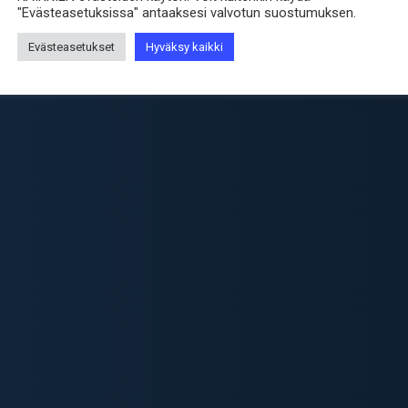
"Evästeasetuksissa" antaaksesi valvotun suostumuksen.
Evästeasetukset
Hyväksy kaikki