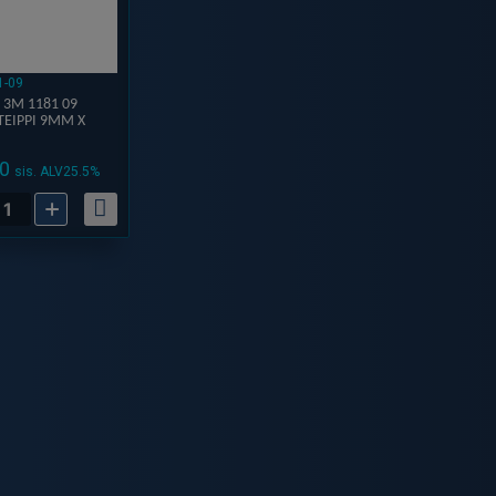
1-09
 3M 1181 09
TEIPPI 9MM X
0
sis. ALV25.5%
+
CH
iteippi
m
ä