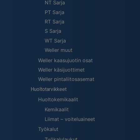
NT Sarja
PT Sarja
RT Sarja
S Sarja
WT Sarja
Weller muut
Weller kaasujuotin osat
Weller käsijuottimet
Weller pintaliitosasemat
Huoltotarvikkeet
Huoltokemikaalit
Kemikaalit
Liimat – voiteluaineet
Työkalut
Työkalulaukut