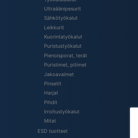
Ultraäänipesurit
Sähkötyökalut
Leikkurit
Kuorintatyökalut
Puristustyökalut
Pienoisporat, terät
Puristimet, pitimet
Jakoavaimet
Pinsetit
Harjat
Pihdit
Irroitustyökalut
Mitat
ESD tuotteet