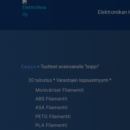
Skip
to
Elektroniikan 
content
Elektrolinna Oy
Verkkokauppa
Kauppa
> Tuotteet avainsanalla “teippi”
3D tulostus * Varastojen loppuunmyynti *
Moniväriset Filamentit
ABS Filamentti
ASA Filamentti
PETG Filamentti
PLA Filamentti