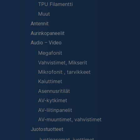
TPU Filamentti
Muut
Antennit
Aurinkopaneelit
Audio – Video
Megafonit
Vahvistimet, Mikserit
Mikrofonit , tarvikkeet
Kaiuttimet
Asennusritilät
AV-kytkimet
AV-liitinpanelit
AV-muuntimet, vahvistimet
Juotostuotteet
Juotinasemat, juottimet