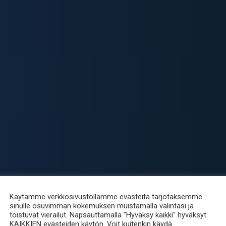
Käytämme verkkosivustollamme evästeitä tarjotaksemme
sinulle osuvimman kokemuksen muistamalla valintasi ja
toistuvat vierailut. Napsauttamalla "Hyväksy kaikki" hyväksyt
KAIKKIEN evästeiden käytön. Voit kuitenkin käydä