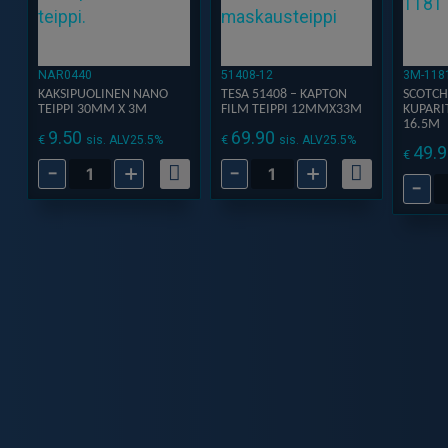
NAR0440
51408-12
3M-118
KAKSIPUOLINEN NANO
TESA 51408 – KAPTON
SCOTCH
TEIPPI 30MM X 3M
FILM TEIPPI 12MMX33M
KUPARI
16.5M
9.50
69.90
€
€
sis. ALV25.5%
sis. ALV25.5%
49.9
€
-
+
-
+
Kaksipuolinen
Tesa
-
SCOT
Nano
51408
3M
teippi
-
1181
30mm
KAPTON
09
x
FILM
Kupar
3m
Teippi
9mm
määrä
12mmX33m
x
määrä
16.5
määr