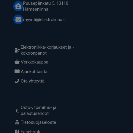
Puusepänkatu 5, 13110
Hämeenlinna
myynti@elektrolinna.fi
Elektroniikka-korjaukset ja -
kokoonpanot
Verkkokauppa
Ajankohtaista
Ota yhteyttä
Osto-, toimitus- ja
palautusehdot
Tietosuojaseloste
Facebook