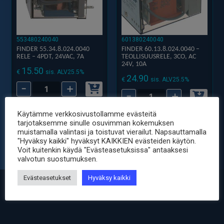
553480240040
601380240040
FINDER 55.34.8.024.0040
FINDER 60.13.8.024.0040 –
RELE – 4PDT, 24VAC, 7A
TEOLLISUUSRELE, 3CO, AC
24V, 10A
15.50
€
sis. ALV25.5%
24.90
€
sis. ALV25.5%
-
+
Finder
-
+
Finder
55.34.8.024.0040
60.13.8.024.0040
Rele
Käytämme verkkosivustollamme evästeitä
-
tarjotaksemme sinulle osuvimman kokemuksen
-
muistamalla valintasi ja toistuvat vierailut. Napsauttamalla
Teollisuusrele,
4PDT,
"Hyväksy kaikki" hyväksyt KAIKKIEN evästeiden käytön.
3CO,
Voit kuitenkin käydä "Evästeasetuksissa" antaaksesi
24VAC,
valvotun suostumuksen.
AC
7A
24V,
määrä
Evästeasetukset
Hyväksy kaikki
10A
määrä