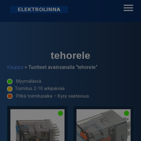
Skip
to
content
Elektrolinna Oy
Verkkokauppa
tehorele
Kauppa
> Tuotteet avainsanalla “tehorele”
Myymälässä
Toimitus 2-10 arkipäivää.
Pitkä toimitusaika – Kysy saatavuus.