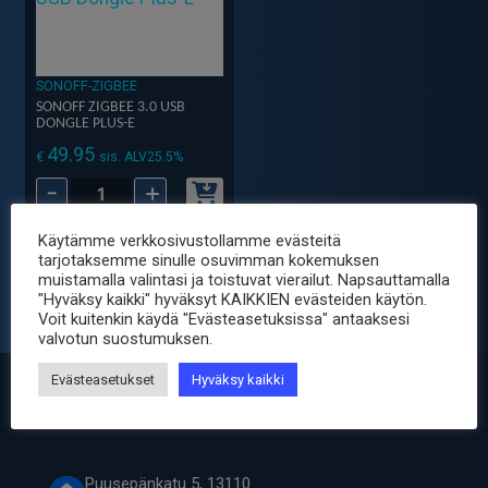
SONOFF-ZIGBEE
SONOFF ZIGBEE 3.0 USB
DONGLE PLUS-E
49.95
€
sis. ALV25.5%
-
+
Sonoff
Zigbee
Käytämme verkkosivustollamme evästeitä
3.0
tarjotaksemme sinulle osuvimman kokemuksen
USB
muistamalla valintasi ja toistuvat vierailut. Napsauttamalla
"Hyväksy kaikki" hyväksyt KAIKKIEN evästeiden käytön.
Dongle
Voit kuitenkin käydä "Evästeasetuksissa" antaaksesi
Plus-
valvotun suostumuksen.
E
Evästeasetukset
Hyväksy kaikki
määrä
Puusepänkatu 5, 13110