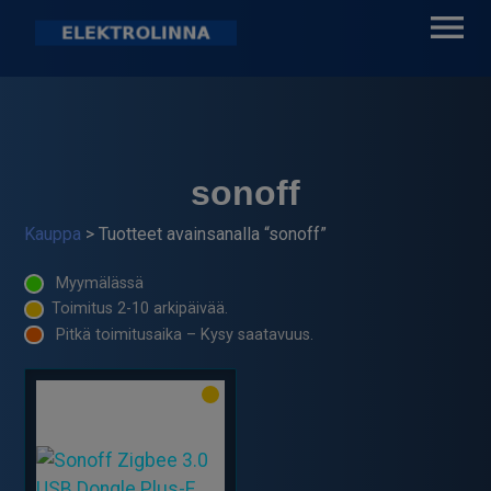
Skip
to
content
Elektrolinna Oy
Verkkokauppa
sonoff
Kauppa
> Tuotteet avainsanalla “sonoff”
Myymälässä
Toimitus 2-10 arkipäivää.
Pitkä toimitusaika – Kysy saatavuus.