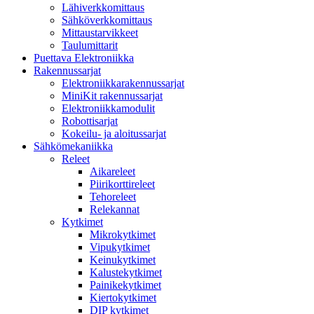
Lähiverkkomittaus
Sähköverkkomittaus
Mittaustarvikkeet
Taulumittarit
Puettava Elektroniikka
Rakennussarjat
Elektroniikkarakennussarjat
MiniKit rakennussarjat
Elektroniikkamodulit
Robottisarjat
Kokeilu- ja aloitussarjat
Sähkömekaniikka
Releet
Aikareleet
Piirikorttireleet
Tehoreleet
Relekannat
Kytkimet
Mikrokytkimet
Vipukytkimet
Keinukytkimet
Kalustekytkimet
Painikekytkimet
Kiertokytkimet
DIP kytkimet