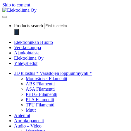
Skip to content
Elektrolinna Oy
Verkkokauppa
Products search
Elektroniikan Huolto
Verkkokauppa
Ajankohtaista
Elektrolinna Oy
Yhteystiedot
3D tulostus * Varastojen loppuunmyynti *
Moniväriset Filamentit
ABS Filamentti
ASA Filamentti
PETG Filamentti
PLA Filamentti
TPU Filamentti
Muut
Antennit
Aurinkopaneelit
Audio – Video