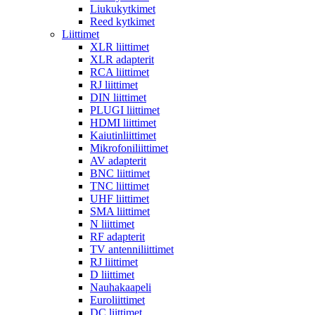
Liukukytkimet
Reed kytkimet
Liittimet
XLR liittimet
XLR adapterit
RCA liittimet
RJ liittimet
DIN liittimet
PLUGI liittimet
HDMI liittimet
Kaiutinliittimet
Mikrofoniliittimet
AV adapterit
BNC liittimet
TNC liittimet
UHF liittimet
SMA liittimet
N liittimet
RF adapterit
TV antenniliittimet
RJ liittimet
D liittimet
Nauhakaapeli
Euroliittimet
DC liittimet