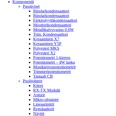
Komponentit
Passiiviset
Bipolarkondensaattori
Bipolarkondensaattori
Elektrolyyttikondensaattori
Moottorikondensaattori
Metallikalvovastus 0.6W
Trim. Kondensaattori
Keraaminen X7
Keraaminen Y5P
Polyesteri MKS
Polyesteri X2
Potentiometri 1-kierros
Potentiometri – 4W lanka
Monikierrospotentiometrit
Trimmeripotentiometrit
Tantaali CB
Puolijohteet
Kiteet
RX-TX Modulit
Anturit
Mikro-ohjaimet
Lineaaripiirit
Regulaattorit
Näytöt