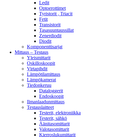
Ledit
Optoerottimet
Tyristorit , Triacit
Fetit
Transistorit
Tasasuuntaussillat
Zenerdiodit
Diodit
Komponenttisarjat
Mittaus – Testaus
Yleismittarit
Oskilloskoopit
Virtapihdit
Lämpötilamittaus
Lämpökamerat
Tiedonkeruu
Dataloggerit
Endoskoopit
Ilmanlaadunmittaus
Testauslaitteet
Testerit, elektroniikka
Testerit, sähkö
Äänitasomittarit
Valotasomittarit
Kierroslukumittarit