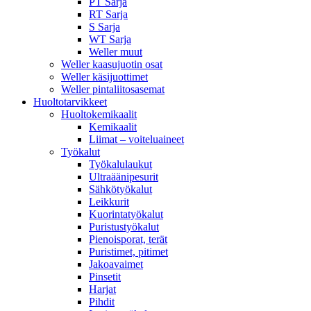
PT Sarja
RT Sarja
S Sarja
WT Sarja
Weller muut
Weller kaasujuotin osat
Weller käsijuottimet
Weller pintaliitosasemat
Huoltotarvikkeet
Huoltokemikaalit
Kemikaalit
Liimat – voiteluaineet
Työkalut
Työkalulaukut
Ultraäänipesurit
Sähkötyökalut
Leikkurit
Kuorintatyökalut
Puristustyökalut
Pienoisporat, terät
Puristimet, pitimet
Jakoavaimet
Pinsetit
Harjat
Pihdit