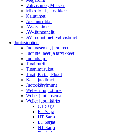
Megafonit
Vahvistimet, Mikserit
Mikrofonit , tarvikkeet
Kaiuttimet
Asennusritilät
AV-kytkimet
AV-liitinpanelit
AV-muuntimet, vahvistimet
Juotostuotteet
Juotinasemat, juottimet
Juotintelineet ja tarvikkeet
Juotinkärjet
Tinaimurit
Tinanimusukat
Tinat, Pastat, Fluxit
Kaasujuottimet
Juotoskäryimurit
Weller imujuottimet
Weller juotinasemat
Weller juotinkärjet
CT Sarja
ET Sarja
HT Sarja
LT Sarjat
NT Sarja