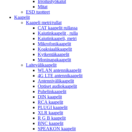
Irroitustyökalut
Mitat
ESD tuotteet
Kaapelit
Kaapeli metri/rullat
CAT kaapelit rullassa
Kaiutinkaapelit , rulla
Kaiutinkaapeli, metri
Mikrofonikaapelit
Koaksiaalikaapelit
Kytkentäkaapelit
Moninapakaapelit
Laitevälikaapelit
WLAN antennikaapelit
4G LTE antennikaapelit
Antennivälikaapelit
Optiset audiokaapelit
Puhelinkaapelit
DIN kaapelit
RCA kaapelit
PLUGI kaapelit
XLR kaapelit
R G B kaapelit
BNC kaapelit
SPEAKON kaapelit