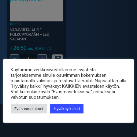
60656
VARAVIRTALÄHDE
POLKUPYÖRÄÄN + LED
VALAISIN
26.50
€
sis. ALV25.5%
-
+
Varavirtalähde
Polkupyörään
Käytämme verkkosivustollamme evästeitä
+
tarjotaksemme sinulle osuvimman kokemuksen
muistamalla valintasi ja toistuvat vierailut. Napsauttamalla
LED
"Hyväksy kaikki" hyväksyt KAIKKIEN evästeiden käytön.
Valaisin
Voit kuitenkin käydä "Evästeasetuksissa" antaaksesi
valvotun suostumuksen.
määrä
Evästeasetukset
Hyväksy kaikki