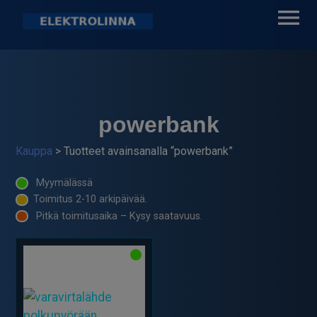
Skip
to
content
Elektrolinna Oy
Verkkokauppa
powerbank
Kauppa
> Tuotteet avainsanalla “powerbank”
Myymälässä
Toimitus 2-10 arkipäivää.
Pitkä toimitusaika – Kysy saatavuus.