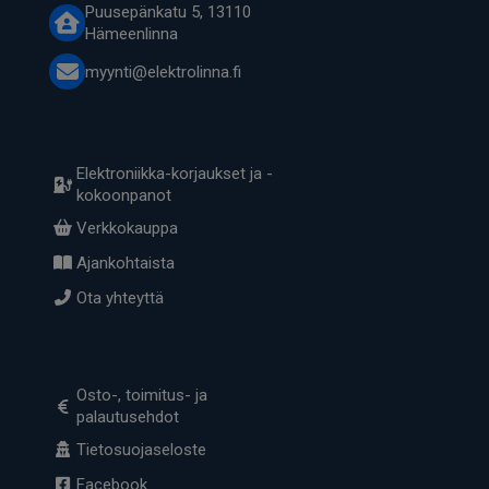
Puusepänkatu 5, 13110
Hämeenlinna
myynti@elektrolinna.fi
Elektroniikka-korjaukset ja -
kokoonpanot
Verkkokauppa
Ajankohtaista
Ota yhteyttä
Osto-, toimitus- ja
palautusehdot
Tietosuojaseloste
Facebook