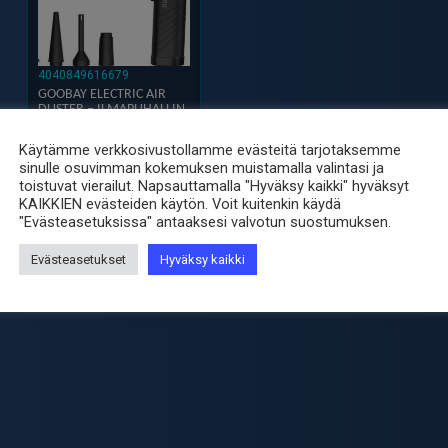
4040849616679
GOOBAY ELECTRIC AIR
DUSTER – ILMAPUHALLIN
60.00
€
sis. ALV25.5%
Käytämme verkkosivustollamme evästeitä tarjotaksemme
-
+
sinulle osuvimman kokemuksen muistamalla valintasi ja
Goobay
toistuvat vierailut. Napsauttamalla "Hyväksy kaikki" hyväksyt
Electric
KAIKKIEN evästeiden käytön. Voit kuitenkin käydä
Air
"Evästeasetuksissa" antaaksesi valvotun suostumuksen.
Duster
Evästeasetukset
Hyväksy kaikki
-
Ilmapuhallin
määrä