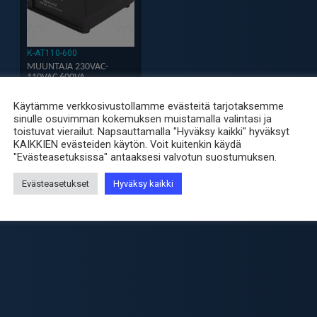
K-AT110-600
MUUNTAJA 230VAC-
110VAC 600VA
135.00
€
sis. ALV25.5%
Käytämme verkkosivustollamme evästeitä tarjotaksemme
-
+
sinulle osuvimman kokemuksen muistamalla valintasi ja
Muuntaja
toistuvat vierailut. Napsauttamalla "Hyväksy kaikki" hyväksyt
230VAC-
KAIKKIEN evästeiden käytön. Voit kuitenkin käydä
110VAC
"Evästeasetuksissa" antaaksesi valvotun suostumuksen.
600VA
Evästeasetukset
Hyväksy kaikki
määrä