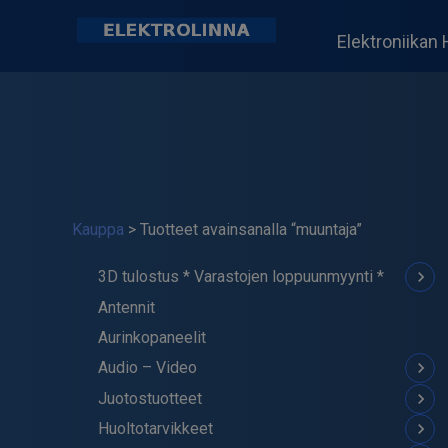
Skip
to
Elektroniikan 
content
Elektrolinna Oy
Verkkokauppa
Kauppa
> Tuotteet avainsanalla “muuntaja”
keyboard_arrow_down
3D tulostus * Varastojen loppuunmyynti *
Antennit
Moniväriset Filamentit
Aurinkopaneelit
ABS Filamentti
keyboard_arrow_down
Audio – Video
ASA Filamentti
keyboard_arrow_down
Juotostuotteet
PETG Filamentti
Megafonit
keyboard_arrow_down
Huoltotarvikkeet
PLA Filamentti
Vahvistimet, Mikserit
Juotinasemat, juottimet