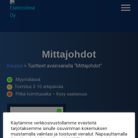
Skip
to
content
Elektrolinna Oy
Verkkokauppa
Mittajohdot
Kauppa
> Tuotteet avainsanalla “Mittajohdot”
Myymälässä
Toimitus 2-10 arkipäivää.
Pitkä toimitusaika – Kysy saatavuus.
Käytämme verkkosivustollamme evästeitä
tarjotaksemme sinulle osuvimman kokemuksen
muistamalla valintasi ja toistuvat vierailut. Napsauttamalla