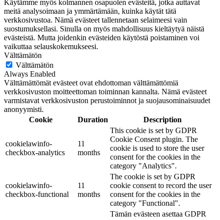
Käytämme myös kolmannen osapuolen evästeitä, jotka auttavat
meitä analysoimaan ja ymmärtämään, kuinka käytät tätä
verkkosivustoa. Nämä evästeet tallennetaan selaimeesi vain
suostumuksellasi. Sinulla on myös mahdollisuus kieltäytyä näistä
evästeistä. Mutta joidenkin evästeiden käytöstä poistaminen voi
vaikuttaa selauskokemukseesi.
Välttämätön
Välttämätön
Always Enabled
Välttämättömät evästeet ovat ehdottoman välttämättömiä
verkkosivuston moitteettoman toiminnan kannalta. Nämä evästeet
varmistavat verkkosivuston perustoiminnot ja suojausominaisuudet
anonyymisti.
Cookie
Duration
Description
This cookie is set by GDPR
Cookie Consent plugin. The
cookielawinfo-
11
cookie is used to store the user
checkbox-analytics
months
consent for the cookies in the
category "Analytics".
The cookie is set by GDPR
cookielawinfo-
11
cookie consent to record the user
checkbox-functional
months
consent for the cookies in the
category "Functional".
Tämän evästeen asettaa GDPR