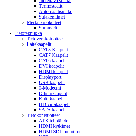
Juotettava sulake
Termostaatit
Automaattisulake
Sulakepitimet
Merkinantolaitteet
Summerit
Tietotekniikka
Tietoverkkotuotteet
Laitekaapelit
CAT8 Kaapelit
CAT7 Kaapelit
CAT6 kaapelit
DVI kaapelit
HDMI kaapelit
Displayport
USB kaapelit
0-Modeemi
D liitinkaapelit
Kuitukaapelit
HD virtakaapeli
SATA kaapelit
Tietokonetuotteet
ATX teholähde
HDMI kytkimet
HDMI SDI muuntimet