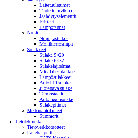
Laitetuulettimet
Tuuletintarvikkeet
Jäähdytyselementit
Eristeet
Lämpötahnat
Nupit
Nupit, asteikot
Monikierrosnupit
Sulakkeet
Sulake 5×20
Sulake 6×32
Sulakelajitelmat
Mittalaitesulakkeet
Lämpösulakkeet
AutoHifi sulake
Juotettava sulake
Termostaatit
Automaattisulake
Sulakepitimet
Merkinantolaitteet
Summerit
Tietotekniikka
Tietoverkkotuotteet
Laitekaapelit