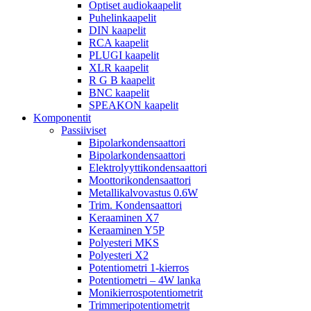
Optiset audiokaapelit
Puhelinkaapelit
DIN kaapelit
RCA kaapelit
PLUGI kaapelit
XLR kaapelit
R G B kaapelit
BNC kaapelit
SPEAKON kaapelit
Komponentit
Passiiviset
Bipolarkondensaattori
Bipolarkondensaattori
Elektrolyyttikondensaattori
Moottorikondensaattori
Metallikalvovastus 0.6W
Trim. Kondensaattori
Keraaminen X7
Keraaminen Y5P
Polyesteri MKS
Polyesteri X2
Potentiometri 1-kierros
Potentiometri – 4W lanka
Monikierrospotentiometrit
Trimmeripotentiometrit