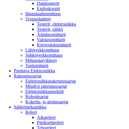
Dataloggerit
Endoskoopit
Ilmanlaadunmittaus
Testauslaitteet
Testerit, elektroniikka
Testerit, sähkö
Äänitasomittarit
Valotasomittarit
Kierroslukumittarit
Lähiverkkomittaus
Sähköverkkomittaus
Mittaustarvikkeet
Taulumittarit
Puettava Elektroniikka
Rakennussarjat
Elektroniikkarakennussarjat
MiniKit rakennussarjat
Elektroniikkamodulit
Robottisarjat
Kokeilu- ja aloitussarjat
Sähkömekaniikka
Releet
Aikareleet
Piirikorttireleet
Tehoreleet