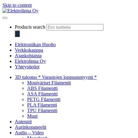
Skip to content
Elektrolinna Oy
Verkkokauppa
Products search
Elektroniikan Huolto
Verkkokauppa
Ajankohtaista
Elektrolinna Oy
Yhteystiedot
3D tulostus * Varastojen loppuunmyynti *
Moniväriset Filamentit
ABS Filamentti
ASA Filamentti
PETG Filamentti
PLA Filamentti
TPU Filamentti
Muut
Antennit
Aurinkopaneelit
Audio – Video