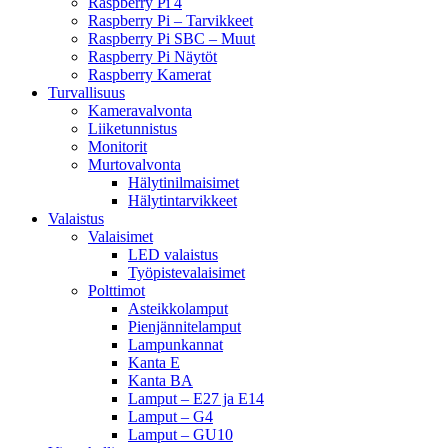
Raspberry Pi 4
Raspberry Pi – Tarvikkeet
Raspberry Pi SBC – Muut
Raspberry Pi Näytöt
Raspberry Kamerat
Turvallisuus
Kameravalvonta
Liiketunnistus
Monitorit
Murtovalvonta
Hälytinilmaisimet
Hälytintarvikkeet
Valaistus
Valaisimet
LED valaistus
Työpistevalaisimet
Polttimot
Asteikkolamput
Pienjännitelamput
Lampunkannat
Kanta E
Kanta BA
Lamput – E27 ja E14
Lamput – G4
Lamput – GU10