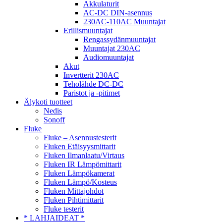
Akkulaturit
AC-DC DIN-asennus
230AC-110AC Muuntajat
Erillismuuntajat
Rengassydänmuuntajat
Muuntajat 230AC
Audiomuuntajat
Akut
Invertterit 230AC
Teholähde DC-DC
Paristot ja -pitimet
Älykoti tuotteet
Nedis
Sonoff
Fluke
Fluke – Asennustesterit
Fluken Etäisyysmittarit
Fluken Ilmanlaatu/Virtaus
Fluken IR Lämpömittarit
Fluken Lämpökamerat
Fluken Lämpö/Kosteus
Fluken Mittajohdot
Fluken Pihtimittarit
Fluke testerit
* LAHJAIDEAT *