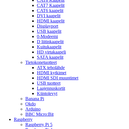
CAT8 Kaapelit
CAT7 Kaapelit
CAT6 kaapelit
DVI kaapelit
HDMI kaapelit
Displayport
USB kaapelit
0-Modeemi
D liitinkaapelit
Kuitukaapelit
HD virtakaapeli
SATA kaapelit
Tietokonetuotteet
ATX teholähde
HDMI kytkimet
HDMI SDI muuntimet
USB tuotteet
Laajennuskortit
Kiintolevyt
Banana Pi
Okdo
Arduino
BBC Micro:Bit
Raspberry
Raspberry Pi 5