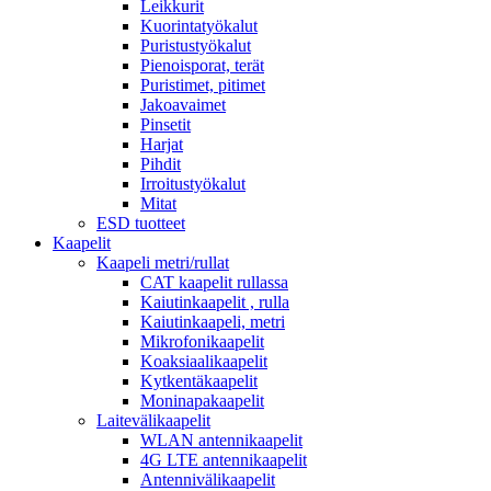
Leikkurit
Kuorintatyökalut
Puristustyökalut
Pienoisporat, terät
Puristimet, pitimet
Jakoavaimet
Pinsetit
Harjat
Pihdit
Irroitustyökalut
Mitat
ESD tuotteet
Kaapelit
Kaapeli metri/rullat
CAT kaapelit rullassa
Kaiutinkaapelit , rulla
Kaiutinkaapeli, metri
Mikrofonikaapelit
Koaksiaalikaapelit
Kytkentäkaapelit
Moninapakaapelit
Laitevälikaapelit
WLAN antennikaapelit
4G LTE antennikaapelit
Antennivälikaapelit