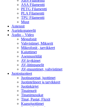
ABS Filamentti
ASA Filamentti
PETG Filamentti
PLA Filamentti
TPU Filamentti
Muut
Antennit
Aurinkopaneelit
Audio – Video
Megafonit
Vahvistimet, Mikserit
Mikrofonit , tarvikkeet
Kaiuttimet
Asennusritilät
AV-kytkimet
AV-liitinpanelit
AV-muuntimet, vahvistimet
Juotostuotteet
Juotinasemat, juottimet
Juotintelineet ja tarvikkeet
Juotinkärjet
Tinaimurit
Tinanimusukat
Tinat, Pastat, Fluxit
Kaasujuottimet