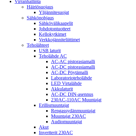
Virranhallinta
Häiriösuojaus
Ylijännitesuojat
Sähkönohjaus
Sähkövälikaapelit
Johdotontuotteet
Kellokytkimet
Verkkojänniteliittimet
Teholähteet
USB laturit
Teholähde AC
AC-AC pistorasiamalli
AC-DC pistorasiamalli
AC-DC Pöytämalli
Laboratorioteholähde
LED Virtalähde
Akkulaturit
AC-DC DIN-asennus
230AC-110AC Muuntajat
Erillismuuntajat
Rengassydänmuuntajat
Muuntajat 230AC
Audiomuuntajat
Akut
Invertterit 230AC