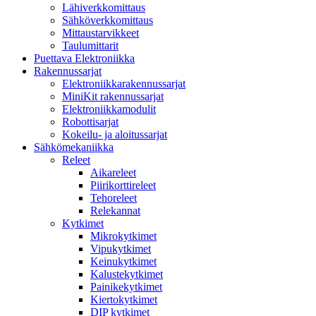
Lähiverkkomittaus
Sähköverkkomittaus
Mittaustarvikkeet
Taulumittarit
Puettava Elektroniikka
Rakennussarjat
Elektroniikkarakennussarjat
MiniKit rakennussarjat
Elektroniikkamodulit
Robottisarjat
Kokeilu- ja aloitussarjat
Sähkömekaniikka
Releet
Aikareleet
Piirikorttireleet
Tehoreleet
Relekannat
Kytkimet
Mikrokytkimet
Vipukytkimet
Keinukytkimet
Kalustekytkimet
Painikekytkimet
Kiertokytkimet
DIP kytkimet