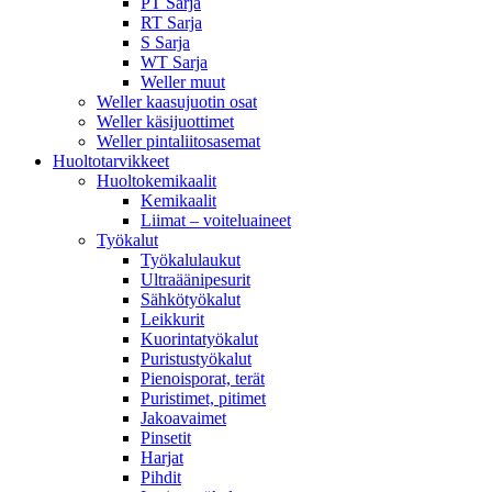
PT Sarja
RT Sarja
S Sarja
WT Sarja
Weller muut
Weller kaasujuotin osat
Weller käsijuottimet
Weller pintaliitosasemat
Huoltotarvikkeet
Huoltokemikaalit
Kemikaalit
Liimat – voiteluaineet
Työkalut
Työkalulaukut
Ultraäänipesurit
Sähkötyökalut
Leikkurit
Kuorintatyökalut
Puristustyökalut
Pienoisporat, terät
Puristimet, pitimet
Jakoavaimet
Pinsetit
Harjat
Pihdit