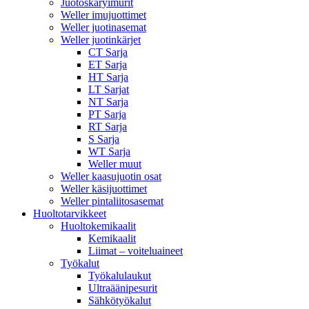
Juotoskäryimurit
Weller imujuottimet
Weller juotinasemat
Weller juotinkärjet
CT Sarja
ET Sarja
HT Sarja
LT Sarjat
NT Sarja
PT Sarja
RT Sarja
S Sarja
WT Sarja
Weller muut
Weller kaasujuotin osat
Weller käsijuottimet
Weller pintaliitosasemat
Huoltotarvikkeet
Huoltokemikaalit
Kemikaalit
Liimat – voiteluaineet
Työkalut
Työkalulaukut
Ultraäänipesurit
Sähkötyökalut