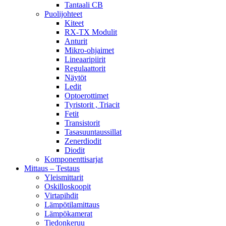
Tantaali CB
Puolijohteet
Kiteet
RX-TX Modulit
Anturit
Mikro-ohjaimet
Lineaaripiirit
Regulaattorit
Näytöt
Ledit
Optoerottimet
Tyristorit , Triacit
Fetit
Transistorit
Tasasuuntaussillat
Zenerdiodit
Diodit
Komponenttisarjat
Mittaus – Testaus
Yleismittarit
Oskilloskoopit
Virtapihdit
Lämpötilamittaus
Lämpökamerat
Tiedonkeruu