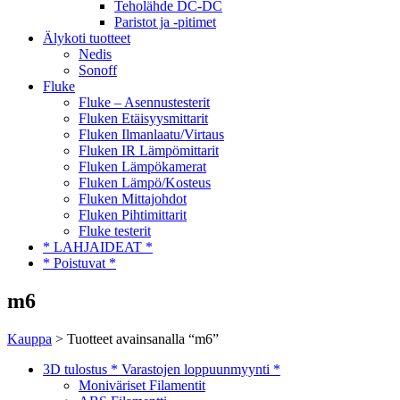
Teholähde DC-DC
Paristot ja -pitimet
Älykoti tuotteet
Nedis
Sonoff
Fluke
Fluke – Asennustesterit
Fluken Etäisyysmittarit
Fluken Ilmanlaatu/Virtaus
Fluken IR Lämpömittarit
Fluken Lämpökamerat
Fluken Lämpö/Kosteus
Fluken Mittajohdot
Fluken Pihtimittarit
Fluke testerit
* LAHJAIDEAT *
* Poistuvat *
m6
Kauppa
> Tuotteet avainsanalla “m6”
3D tulostus * Varastojen loppuunmyynti *
Moniväriset Filamentit