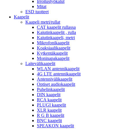
Irroitustyökalut
Mitat
ESD tuotteet
Kaapelit
Kaapeli metri/rullat
CAT kaapelit rullassa
Kaiutinkaapelit , rulla
Kaiutinkaapeli, metri
Mikrofonikaapelit
Koaksiaalikaapelit
Kytkentäkaapelit
Moninapakaapelit
Laitevälikaapelit
WLAN antennikaapelit
4G LTE antennikaapelit
Antennivälikaapelit
Optiset audiokaapelit
Puhelinkaapelit
DIN kaapelit
RCA kaapelit
PLUGI kaapelit
XLR kaapelit
R G B kaapelit
BNC kaapelit
SPEAKON kaapelit