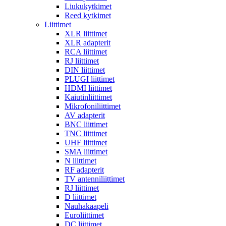
Liukukytkimet
Reed kytkimet
Liittimet
XLR liittimet
XLR adapterit
RCA liittimet
RJ liittimet
DIN liittimet
PLUGI liittimet
HDMI liittimet
Kaiutinliittimet
Mikrofoniliittimet
AV adapterit
BNC liittimet
TNC liittimet
UHF liittimet
SMA liittimet
N liittimet
RF adapterit
TV antenniliittimet
RJ liittimet
D liittimet
Nauhakaapeli
Euroliittimet
DC liittimet