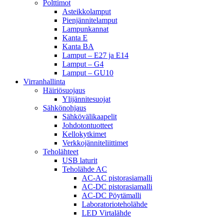
Polttimot
Asteikkolamput
Pienjännitelamput
Lampunkannat
Kanta E
Kanta BA
Lamput – E27 ja E14
Lamput – G4
Lamput – GU10
Virranhallinta
Häiriösuojaus
Ylijännitesuojat
Sähkönohjaus
Sähkövälikaapelit
Johdotontuotteet
Kellokytkimet
Verkkojänniteliittimet
Teholähteet
USB laturit
Teholähde AC
AC-AC pistorasiamalli
AC-DC pistorasiamalli
AC-DC Pöytämalli
Laboratorioteholähde
LED Virtalähde