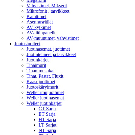
Megafonit
Vahvistimet, Mikserit
Mikrofonit , tarvikkeet
Kaiuttimet
Asennusritilät
AV-kytkimet
AV-liitinpanelit
AV-muuntimet, vahvistimet
Juotostuotteet
Juotinasemat, juottimet
Juotintelineet ja tarvikkeet
Juotinkärjet
Tinaimurit
Tinanimusukat
Tinat, Pastat, Fluxit
Kaasujuottimet
Juotoskäryimurit
Weller imujuottimet
Weller juotinasemat
Weller juotinkärjet
CT Sarja
ET Sarja
HT Sarja
LT Sarjat
NT Sarja