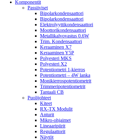
Komponentit
Passiiviset
Bipolarkondensaattori
Bipolarkondensaattori
Elektrolyyttikondensaattori
Moottorikondensaattori
Metallikalvovastus 0.6W
Trim. Kondensaattori
Keraaminen X7
Keraaminen Y5P
Polyesteri MKS
Polyesteri X2
Potentiometri 1-kierros
Potentiometri – 4W lanka
Monikierrospotentiometrit
Trimmeripotentiometrit
Tantaali CB
Puolijohteet
Kiteet
RX-TX Modulit
Anturit
Mikro-ohjaimet
Lineaaripiirit
Regulaattorit
Näytöt