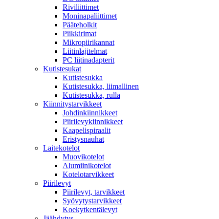
Riviliittimet
Moninapaliittimet
Pääteholkit
Piikkirimat
Mikropiirikannat
Liitinlajitelmat
PC liitinadapterit
Kutistesukat
Kutistesukka
Kutistesukka, liimallinen
Kutistesukka, rulla
Kiinnitystarvikkeet
Johdinkiinnikkeet
Piirilevykiinnikkeet
Kaapelispiraalit
Eristysnauhat
Laitekotelot
Muovikotelot
Alumiinikotelot
Kotelotarvikkeet
Piirilevyt
Piirilevyt, tarvikkeet
Syövytystarvikkeet
Koekytkentälevyt
Jäähdytys