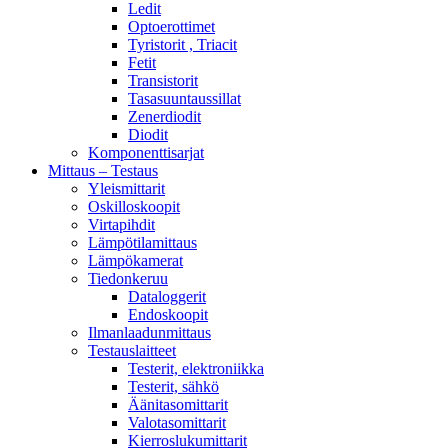
Ledit
Optoerottimet
Tyristorit , Triacit
Fetit
Transistorit
Tasasuuntaussillat
Zenerdiodit
Diodit
Komponenttisarjat
Mittaus – Testaus
Yleismittarit
Oskilloskoopit
Virtapihdit
Lämpötilamittaus
Lämpökamerat
Tiedonkeruu
Dataloggerit
Endoskoopit
Ilmanlaadunmittaus
Testauslaitteet
Testerit, elektroniikka
Testerit, sähkö
Äänitasomittarit
Valotasomittarit
Kierroslukumittarit