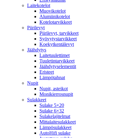
Laitekotelot
Muovikotelot
Alumiinikotelot
Kotelotarvikkeet
Piirilevyt
Piirilevyt, tarvikkeet
Syövytystarvikkeet
Koekytkentälevyt
Jäähdytys
Laitetuulettimet
Tuuletintarvikkeet
Jäähdytyselementit
Eristeet
Lämpötahnat
Nupit
Nupit, asteikot
Monikierrosnupit
Sulakkeet
Sulake 5×20
Sulake 6×32
Sulakelajitelmat
Mittalaitesulakkeet
Lämpösulakkeet
AutoHifi sulake