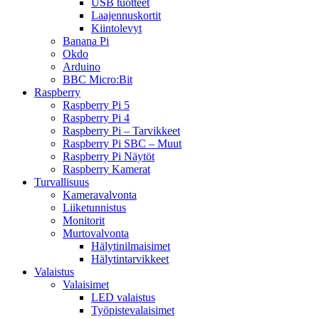
USB tuotteet
Laajennuskortit
Kiintolevyt
Banana Pi
Okdo
Arduino
BBC Micro:Bit
Raspberry
Raspberry Pi 5
Raspberry Pi 4
Raspberry Pi – Tarvikkeet
Raspberry Pi SBC – Muut
Raspberry Pi Näytöt
Raspberry Kamerat
Turvallisuus
Kameravalvonta
Liiketunnistus
Monitorit
Murtovalvonta
Hälytinilmaisimet
Hälytintarvikkeet
Valaistus
Valaisimet
LED valaistus
Työpistevalaisimet