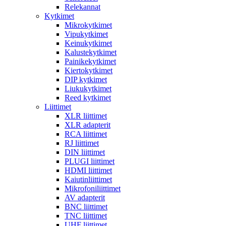
Relekannat
Kytkimet
Mikrokytkimet
Vipukytkimet
Keinukytkimet
Kalustekytkimet
Painikekytkimet
Kiertokytkimet
DIP kytkimet
Liukukytkimet
Reed kytkimet
Liittimet
XLR liittimet
XLR adapterit
RCA liittimet
RJ liittimet
DIN liittimet
PLUGI liittimet
HDMI liittimet
Kaiutinliittimet
Mikrofoniliittimet
AV adapterit
BNC liittimet
TNC liittimet
UHF liittimet