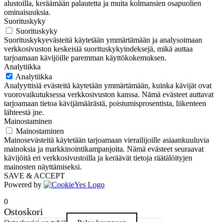
alustoilla, keräämään palautetta ja muita kolmansien osapuolien
ominaisuuksia.
Suorituskyky
Suorituskyky
Suorituskykyevästeitä käytetään ymmärtämään ja analysoimaan
verkkosivuston keskeisiä suorituskykyindeksejä, mikä auttaa
tarjoamaan kävijöille paremman käyttökokemuksen.
Analytiikka
Analytiikka
Analyyttisiä evästeitä käytetään ymmärtämään, kuinka kävijät ovat
vuorovaikutuksessa verkkosivuston kanssa. Nämä evästeet auttavat
tarjoamaan tietoa kävijämäärästä, poistumisprosentista, liikenteen
lähteestä jne.
Mainostaminen
Mainostaminen
Mainosevästeitä käytetään tarjoamaan vierailijoille asiaankuuluvia
mainoksia ja markkinointikampanjoita. Nämä evästeet seuraavat
kävijöitä eri verkkosivustoilla ja keräävät tietoja räätälöityjen
mainosten näyttämiseksi.
SAVE & ACCEPT
Powered by
0
Ostoskori