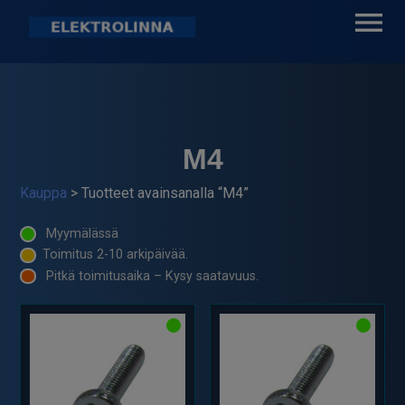
Skip
to
content
Elektrolinna Oy
Verkkokauppa
M4
Kauppa
> Tuotteet avainsanalla “M4”
Myymälässä
Toimitus 2-10 arkipäivää.
Pitkä toimitusaika – Kysy saatavuus.