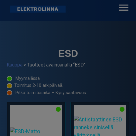
Skip
to
content
Elektrolinna Oy
Verkkokauppa
ESD
Kauppa
> Tuotteet avainsanalla “ESD”
Myymälässä
Toimitus 2-10 arkipäivää.
Pitkä toimitusaika – Kysy saatavuus.