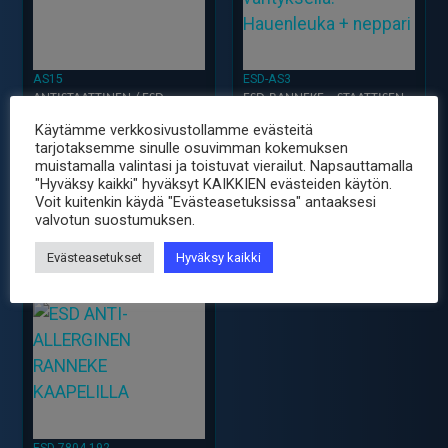
AS15
ESD-AS3
ANTISTAATTINEN / ESD-
ESD-RANNEKE – STAATTISEN
MATTO, 100×70 CM
SÄHKÖN POISTAMISEEN
Käytämme verkkosivustollamme evästeitä
49.90
11.90
€
€
sis. ALV25.5%
sis. ALV25.5%
tarjotaksemme sinulle osuvimman kokemuksen
muistamalla valintasi ja toistuvat vierailut. Napsauttamalla
-
+
-
+
Antistaattinen
ESD-
"Hyväksy kaikki" hyväksyt KAIKKIEN evästeiden käytön.
/
Ranneke
Voit kuitenkin käydä "Evästeasetuksissa" antaaksesi
valvotun suostumuksen.
ESD-
-
Matto,
Staattisen
Evästeasetukset
Hyväksy kaikki
100x70
sähkön
cm
poistamiseen
määrä
määrä
ESD-7804-192