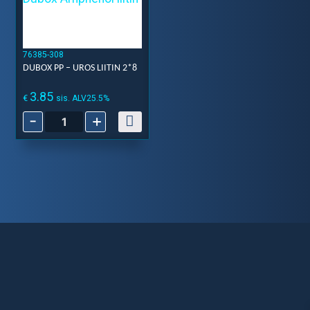
76385-308
DUBOX PP – UROS LIITIN 2*8
3.85
€
sis. ALV25.5%
-
+
Dubox
PP
-
Uros
liitin
2*8
määrä