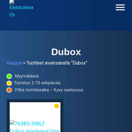
Skip
to
content
Elektrolinna Oy
Verkkokauppa
Dubox
Kauppa
> Tuotteet avainsanalla “Dubox”
Myymälässä
Toimitus 2-10 arkipäivää.
Pitkä toimitusaika – Kysy saatavuus.