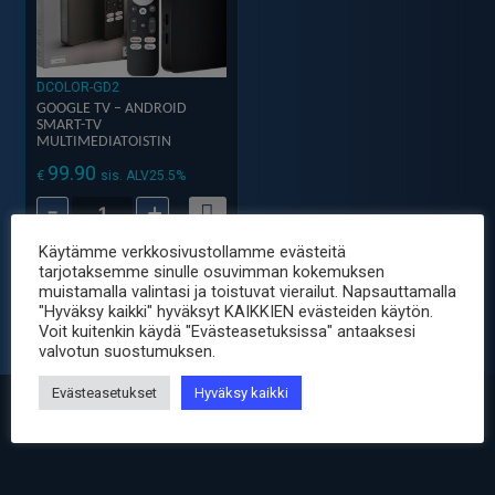
DCOLOR-GD2
GOOGLE TV – ANDROID
SMART-TV
MULTIMEDIATOISTIN
99.90
€
sis. ALV25.5%
-
+
Google
TV
Käytämme verkkosivustollamme evästeitä
-
tarjotaksemme sinulle osuvimman kokemuksen
muistamalla valintasi ja toistuvat vierailut. Napsauttamalla
Android
"Hyväksy kaikki" hyväksyt KAIKKIEN evästeiden käytön.
Smart-
Voit kuitenkin käydä "Evästeasetuksissa" antaaksesi
valvotun suostumuksen.
TV
Multimediatoistin
Evästeasetukset
Hyväksy kaikki
määrä