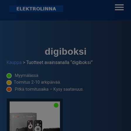
Skip
to
content
Elektrolinna Oy
Verkkokauppa
digiboksi
Kauppa
> Tuotteet avainsanalla “digiboksi”
Myymälässä
Toimitus 2-10 arkipäivää.
Pitkä toimitusaika – Kysy saatavuus.