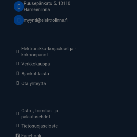
Puusepänkatu 5, 13110
Hämeenlinna
myynti@elektrolinna.fi
Elektroniikka-korjaukset ja -
kokoonpanot
Verkkokauppa
Ajankohtaista
Ota yhteyttä
Osto-, toimitus- ja
palautusehdot
Tietosuojaseloste
Facebook