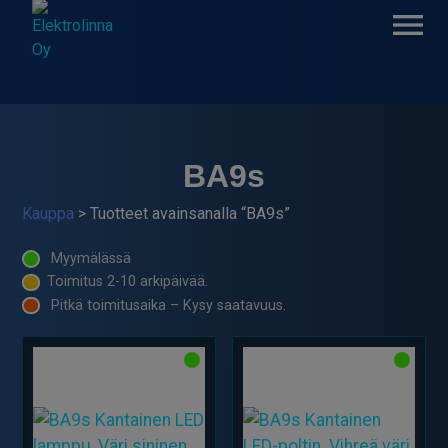
Skip
to
content
Elektrolinna Oy
Verkkokauppa
BA9s
Kauppa
> Tuotteet avainsanalla “BA9s”
Myymälässä
Toimitus 2-10 arkipäivää.
Pitkä toimitusaika – Kysy saatavuus.