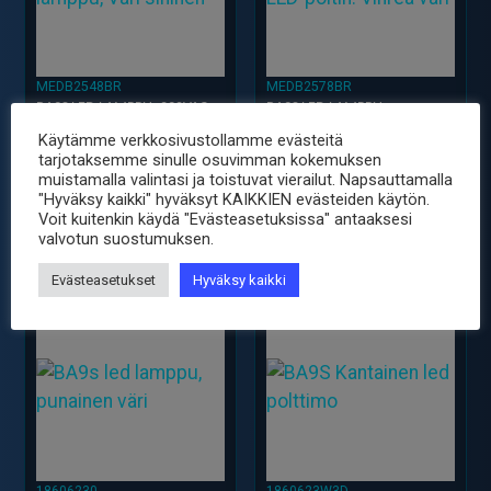
MEDB2548BR
MEDB2578BR
BA9S LED LAMPPU, 230VAC,
BA9S LED LAMPPU,
SININEN
230VAC/VDC, VIHREÄ
Käytämme verkkosivustollamme evästeitä
5.50
5.50
€
€
tarjotaksemme sinulle osuvimman kokemuksen
sis. ALV25.5%
sis. ALV25.5%
muistamalla valintasi ja toistuvat vierailut. Napsauttamalla
-
+
-
+
BA9s
BA9S
"Hyväksy kaikki" hyväksyt KAIKKIEN evästeiden käytön.
Voit kuitenkin käydä "Evästeasetuksissa" antaaksesi
LED
LED
valvotun suostumuksen.
Lamppu,
Lamppu,
230VAC,
230VAC/VDC,
Evästeasetukset
Hyväksy kaikki
Sininen
Vihreä
määrä
määrä
18606230
1860623W3D