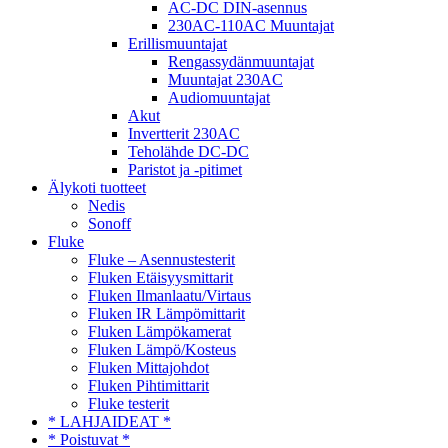
AC-DC DIN-asennus
230AC-110AC Muuntajat
Erillismuuntajat
Rengassydänmuuntajat
Muuntajat 230AC
Audiomuuntajat
Akut
Invertterit 230AC
Teholähde DC-DC
Paristot ja -pitimet
Älykoti tuotteet
Nedis
Sonoff
Fluke
Fluke – Asennustesterit
Fluken Etäisyysmittarit
Fluken Ilmanlaatu/Virtaus
Fluken IR Lämpömittarit
Fluken Lämpökamerat
Fluken Lämpö/Kosteus
Fluken Mittajohdot
Fluken Pihtimittarit
Fluke testerit
* LAHJAIDEAT *
* Poistuvat *