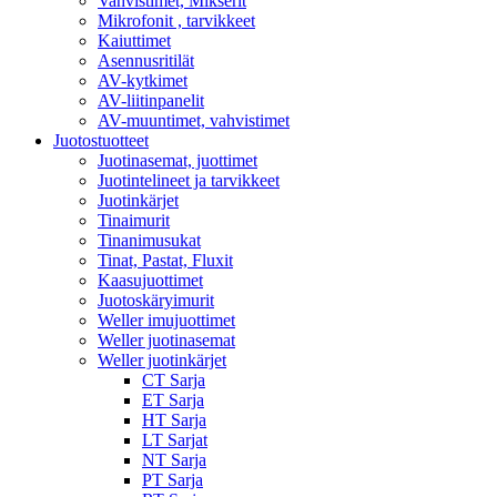
Vahvistimet, Mikserit
Mikrofonit , tarvikkeet
Kaiuttimet
Asennusritilät
AV-kytkimet
AV-liitinpanelit
AV-muuntimet, vahvistimet
Juotostuotteet
Juotinasemat, juottimet
Juotintelineet ja tarvikkeet
Juotinkärjet
Tinaimurit
Tinanimusukat
Tinat, Pastat, Fluxit
Kaasujuottimet
Juotoskäryimurit
Weller imujuottimet
Weller juotinasemat
Weller juotinkärjet
CT Sarja
ET Sarja
HT Sarja
LT Sarjat
NT Sarja
PT Sarja