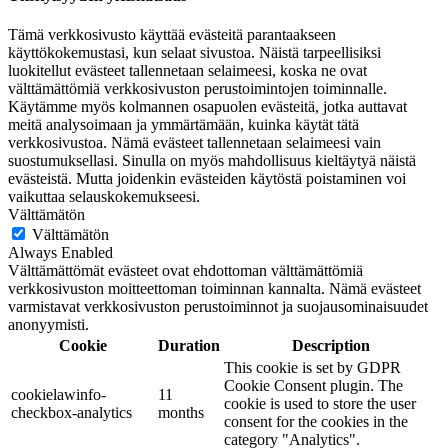
Tämä verkkosivusto käyttää evästeitä parantaakseen
käyttökokemustasi, kun selaat sivustoa. Näistä tarpeellisiksi
luokitellut evästeet tallennetaan selaimeesi, koska ne ovat
välttämättömiä verkkosivuston perustoimintojen toiminnalle.
Käytämme myös kolmannen osapuolen evästeitä, jotka auttavat
meitä analysoimaan ja ymmärtämään, kuinka käytät tätä
verkkosivustoa. Nämä evästeet tallennetaan selaimeesi vain
suostumuksellasi. Sinulla on myös mahdollisuus kieltäytyä näistä
evästeistä. Mutta joidenkin evästeiden käytöstä poistaminen voi
vaikuttaa selauskokemukseesi.
Välttämätön
Välttämätön
Always Enabled
Välttämättömät evästeet ovat ehdottoman välttämättömiä
verkkosivuston moitteettoman toiminnan kannalta. Nämä evästeet
varmistavat verkkosivuston perustoiminnot ja suojausominaisuudet
anonyymisti.
Cookie
Duration
Description
This cookie is set by GDPR
Cookie Consent plugin. The
cookielawinfo-
11
cookie is used to store the user
checkbox-analytics
months
consent for the cookies in the
category "Analytics".