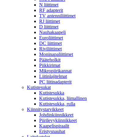
N liittimet
RF adapterit
TV antenniliittimet
RJ liittimet
D liittimet
Nauhakaapeli
Euroliittimet
DC liittimet
Riviliittimet
Moninapaliittimet
Pääteholkit
Piikkirimat
Mikropiirikannat
Liitinlajitelmat
PC liitinadapterit
Kutistesukat
Kutistesukka
Kutistesukka, liimallinen
Kutistesukka, rulla
Kiinnitystarvikkeet
Johdinkiinnikkeet
Piirilevykiinnikkeet
Kaapelispiraalit
Eristysnauhat
Laitekotelot