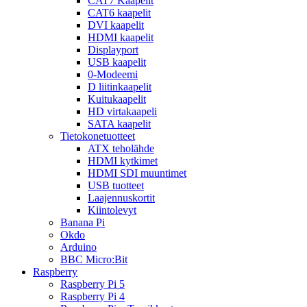
CAT7 Kaapelit
CAT6 kaapelit
DVI kaapelit
HDMI kaapelit
Displayport
USB kaapelit
0-Modeemi
D liitinkaapelit
Kuitukaapelit
HD virtakaapeli
SATA kaapelit
Tietokonetuotteet
ATX teholähde
HDMI kytkimet
HDMI SDI muuntimet
USB tuotteet
Laajennuskortit
Kiintolevyt
Banana Pi
Okdo
Arduino
BBC Micro:Bit
Raspberry
Raspberry Pi 5
Raspberry Pi 4