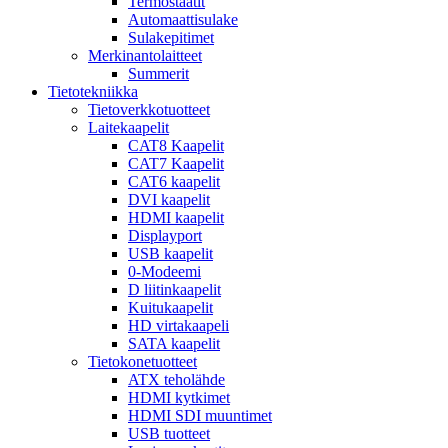
Termostaatit
Automaattisulake
Sulakepitimet
Merkinantolaitteet
Summerit
Tietotekniikka
Tietoverkkotuotteet
Laitekaapelit
CAT8 Kaapelit
CAT7 Kaapelit
CAT6 kaapelit
DVI kaapelit
HDMI kaapelit
Displayport
USB kaapelit
0-Modeemi
D liitinkaapelit
Kuitukaapelit
HD virtakaapeli
SATA kaapelit
Tietokonetuotteet
ATX teholähde
HDMI kytkimet
HDMI SDI muuntimet
USB tuotteet