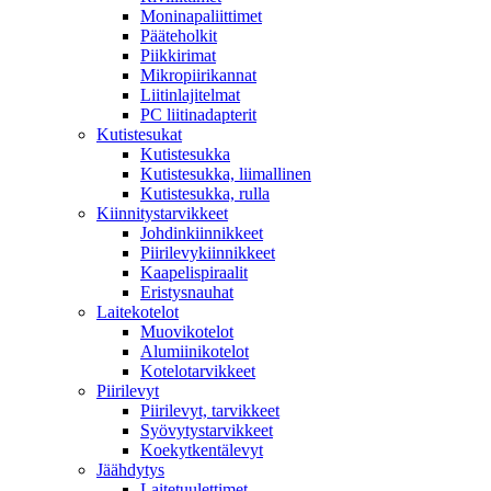
Moninapaliittimet
Pääteholkit
Piikkirimat
Mikropiirikannat
Liitinlajitelmat
PC liitinadapterit
Kutistesukat
Kutistesukka
Kutistesukka, liimallinen
Kutistesukka, rulla
Kiinnitystarvikkeet
Johdinkiinnikkeet
Piirilevykiinnikkeet
Kaapelispiraalit
Eristysnauhat
Laitekotelot
Muovikotelot
Alumiinikotelot
Kotelotarvikkeet
Piirilevyt
Piirilevyt, tarvikkeet
Syövytystarvikkeet
Koekytkentälevyt
Jäähdytys
Laitetuulettimet