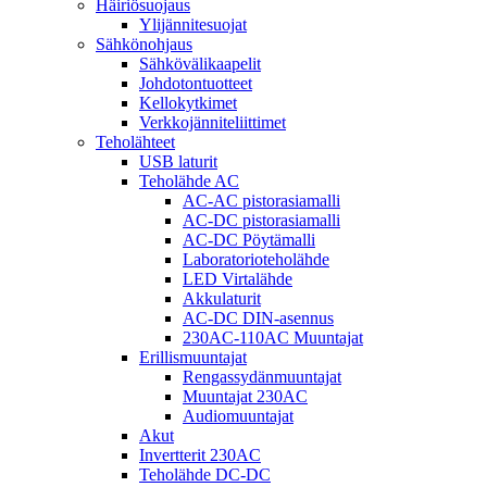
Häiriösuojaus
Ylijännitesuojat
Sähkönohjaus
Sähkövälikaapelit
Johdotontuotteet
Kellokytkimet
Verkkojänniteliittimet
Teholähteet
USB laturit
Teholähde AC
AC-AC pistorasiamalli
AC-DC pistorasiamalli
AC-DC Pöytämalli
Laboratorioteholähde
LED Virtalähde
Akkulaturit
AC-DC DIN-asennus
230AC-110AC Muuntajat
Erillismuuntajat
Rengassydänmuuntajat
Muuntajat 230AC
Audiomuuntajat
Akut
Invertterit 230AC
Teholähde DC-DC