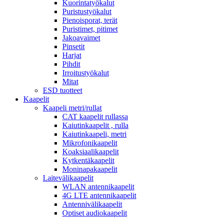
Kuorintatyökalut
Puristustyökalut
Pienoisporat, terät
Puristimet, pitimet
Jakoavaimet
Pinsetit
Harjat
Pihdit
Irroitustyökalut
Mitat
ESD tuotteet
Kaapelit
Kaapeli metri/rullat
CAT kaapelit rullassa
Kaiutinkaapelit , rulla
Kaiutinkaapeli, metri
Mikrofonikaapelit
Koaksiaalikaapelit
Kytkentäkaapelit
Moninapakaapelit
Laitevälikaapelit
WLAN antennikaapelit
4G LTE antennikaapelit
Antennivälikaapelit
Optiset audiokaapelit