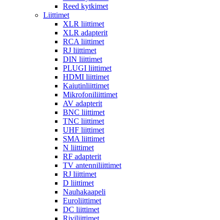
Reed kytkimet
Liittimet
XLR liittimet
XLR adapterit
RCA liittimet
RJ liittimet
DIN liittimet
PLUGI liittimet
HDMI liittimet
Kaiutinliittimet
Mikrofoniliittimet
AV adapterit
BNC liittimet
TNC liittimet
UHF liittimet
SMA liittimet
N liittimet
RF adapterit
TV antenniliittimet
RJ liittimet
D liittimet
Nauhakaapeli
Euroliittimet
DC liittimet
Riviliittimet