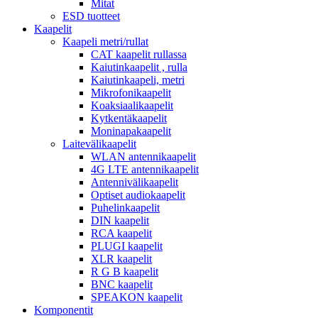
Mitat
ESD tuotteet
Kaapelit
Kaapeli metri/rullat
CAT kaapelit rullassa
Kaiutinkaapelit , rulla
Kaiutinkaapeli, metri
Mikrofonikaapelit
Koaksiaalikaapelit
Kytkentäkaapelit
Moninapakaapelit
Laitevälikaapelit
WLAN antennikaapelit
4G LTE antennikaapelit
Antennivälikaapelit
Optiset audiokaapelit
Puhelinkaapelit
DIN kaapelit
RCA kaapelit
PLUGI kaapelit
XLR kaapelit
R G B kaapelit
BNC kaapelit
SPEAKON kaapelit
Komponentit