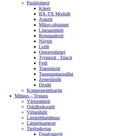
Puolijohteet
Kiteet
RX-TX Modulit
Anturit
Mikro-ohjaimet
Lineaaripiirit
Regulaattorit
Näytöt
Ledit
Optoerottimet
Tyristorit , Triacit
Fetit
Transistorit
Tasasuuntaussillat
Zenerdiodit
Diodit
Komponenttisarjat
Mittaus – Testaus
Yleismittarit
Oskilloskoopit
Virtapihdit
Lämpötilamittaus
Lämpökamerat
Tiedonkeruu
Dataloggerit