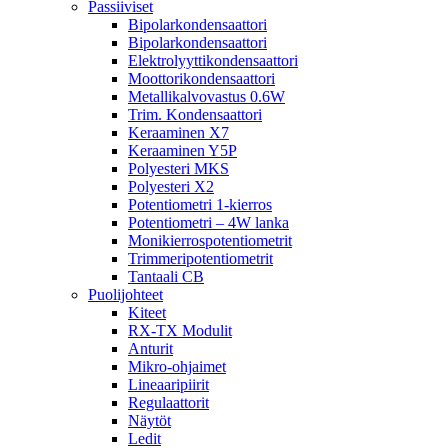
Passiiviset
Bipolarkondensaattori
Bipolarkondensaattori
Elektrolyyttikondensaattori
Moottorikondensaattori
Metallikalvovastus 0.6W
Trim. Kondensaattori
Keraaminen X7
Keraaminen Y5P
Polyesteri MKS
Polyesteri X2
Potentiometri 1-kierros
Potentiometri – 4W lanka
Monikierrospotentiometrit
Trimmeripotentiometrit
Tantaali CB
Puolijohteet
Kiteet
RX-TX Modulit
Anturit
Mikro-ohjaimet
Lineaaripiirit
Regulaattorit
Näytöt
Ledit