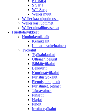
RT Sarja
S Sarja
WT Sarja
Weller muut
Weller kaasujuotin osat
Weller käsijuottimet
Weller pintaliitosasemat
Huoltotarvikkeet
Huoltokemikaalit
Kemikaalit
Liimat – voiteluaineet
Työkalut
Työkalulaukut
Ultraäänipesurit
Sähkötyökalut
Leikkurit
Kuorintatyökalut
Puristustyökalut
Pienoisporat, terät
Puristimet, pitimet
Jakoavaimet
Pinsetit
Harjat
Pihdit
Irroitustyökalut