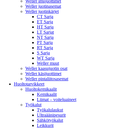
Weller imujuottimet
Weller juotinasemat
Weller juotinkärjet
CT Sarja
ET Sarja
HT Sarja
LT Sarjat
NT Sarja
PT Sarja
RT Sarja
S Sarja
WT Sarja
Weller muut
Weller kaasujuotin osat
Weller käsijuottimet
Weller pintaliitosasemat
Huoltotarvikkeet
Huoltokemikaalit
Kemikaalit
Liimat – voiteluaineet
Työkalut
Työkalulaukut
Ultraäänipesurit
Sähkötyökalut
Leikkurit