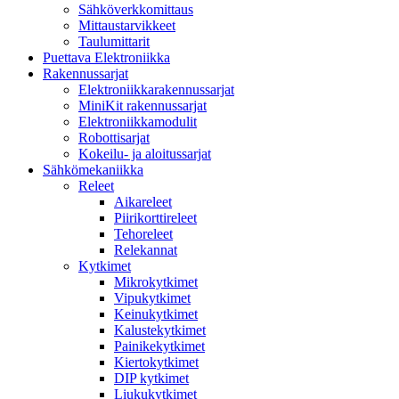
Sähköverkkomittaus
Mittaustarvikkeet
Taulumittarit
Puettava Elektroniikka
Rakennussarjat
Elektroniikkarakennussarjat
MiniKit rakennussarjat
Elektroniikkamodulit
Robottisarjat
Kokeilu- ja aloitussarjat
Sähkömekaniikka
Releet
Aikareleet
Piirikorttireleet
Tehoreleet
Relekannat
Kytkimet
Mikrokytkimet
Vipukytkimet
Keinukytkimet
Kalustekytkimet
Painikekytkimet
Kiertokytkimet
DIP kytkimet
Liukukytkimet