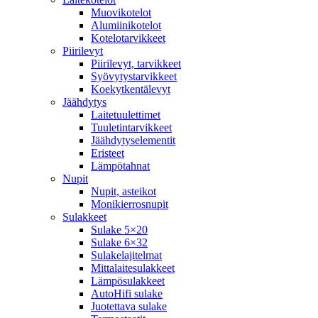
Muovikotelot
Alumiinikotelot
Kotelotarvikkeet
Piirilevyt
Piirilevyt, tarvikkeet
Syövytystarvikkeet
Koekytkentälevyt
Jäähdytys
Laitetuulettimet
Tuuletintarvikkeet
Jäähdytyselementit
Eristeet
Lämpötahnat
Nupit
Nupit, asteikot
Monikierrosnupit
Sulakkeet
Sulake 5×20
Sulake 6×32
Sulakelajitelmat
Mittalaitesulakkeet
Lämpösulakkeet
AutoHifi sulake
Juotettava sulake