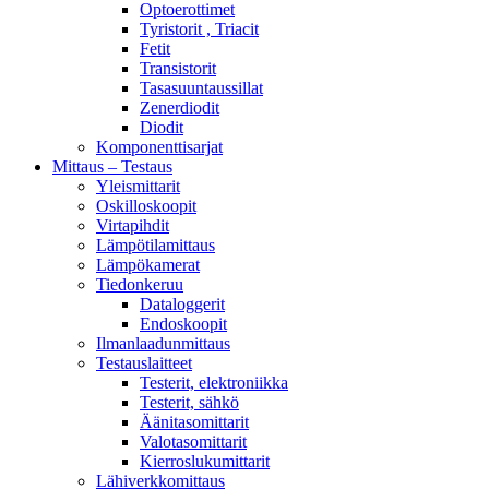
Optoerottimet
Tyristorit , Triacit
Fetit
Transistorit
Tasasuuntaussillat
Zenerdiodit
Diodit
Komponenttisarjat
Mittaus – Testaus
Yleismittarit
Oskilloskoopit
Virtapihdit
Lämpötilamittaus
Lämpökamerat
Tiedonkeruu
Dataloggerit
Endoskoopit
Ilmanlaadunmittaus
Testauslaitteet
Testerit, elektroniikka
Testerit, sähkö
Äänitasomittarit
Valotasomittarit
Kierroslukumittarit
Lähiverkkomittaus