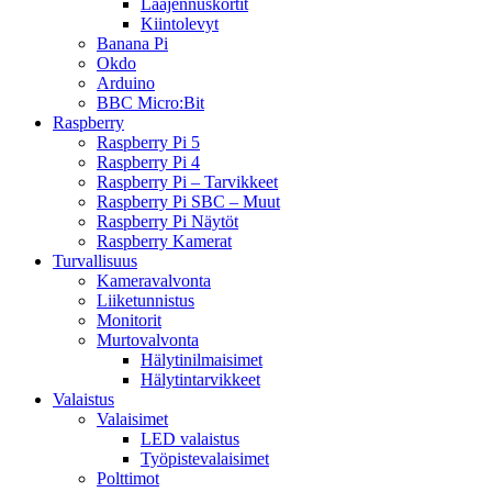
Laajennuskortit
Kiintolevyt
Banana Pi
Okdo
Arduino
BBC Micro:Bit
Raspberry
Raspberry Pi 5
Raspberry Pi 4
Raspberry Pi – Tarvikkeet
Raspberry Pi SBC – Muut
Raspberry Pi Näytöt
Raspberry Kamerat
Turvallisuus
Kameravalvonta
Liiketunnistus
Monitorit
Murtovalvonta
Hälytinilmaisimet
Hälytintarvikkeet
Valaistus
Valaisimet
LED valaistus
Työpistevalaisimet
Polttimot