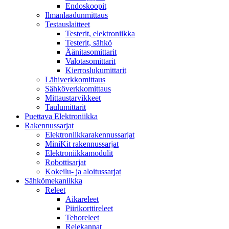
Endoskoopit
Ilmanlaadunmittaus
Testauslaitteet
Testerit, elektroniikka
Testerit, sähkö
Äänitasomittarit
Valotasomittarit
Kierroslukumittarit
Lähiverkkomittaus
Sähköverkkomittaus
Mittaustarvikkeet
Taulumittarit
Puettava Elektroniikka
Rakennussarjat
Elektroniikkarakennussarjat
MiniKit rakennussarjat
Elektroniikkamodulit
Robottisarjat
Kokeilu- ja aloitussarjat
Sähkömekaniikka
Releet
Aikareleet
Piirikorttireleet
Tehoreleet
Relekannat