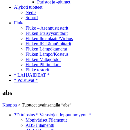
Paristot ja -pitimet
Älykoti tuotteet
Nedis
Sonoff
Fluke
Fluke – Asennustesterit
Fluken Etäisyysmittarit
Fluken Ilmanlaatu/Virtaus
Fluken IR Lämpömittarit
Fluken Lämpökamerat
Fluken Lämpö/Kosteus
Fluken Mittajohdot
Fluken Pihtimittarit
Fluke testerit
* LAHJAIDEAT *
* Poistuvat *
abs
Kauppa
> Tuotteet avainsanalla “abs”
3D tulostus * Varastojen loppuunmyynti *
Moniväriset Filamentit
ABS Filamentti