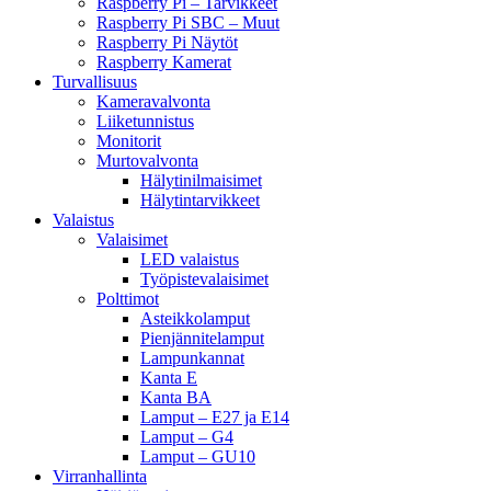
Raspberry Pi – Tarvikkeet
Raspberry Pi SBC – Muut
Raspberry Pi Näytöt
Raspberry Kamerat
Turvallisuus
Kameravalvonta
Liiketunnistus
Monitorit
Murtovalvonta
Hälytinilmaisimet
Hälytintarvikkeet
Valaistus
Valaisimet
LED valaistus
Työpistevalaisimet
Polttimot
Asteikkolamput
Pienjännitelamput
Lampunkannat
Kanta E
Kanta BA
Lamput – E27 ja E14
Lamput – G4
Lamput – GU10
Virranhallinta