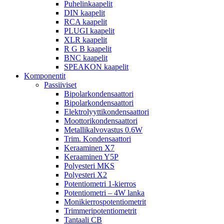
Puhelinkaapelit
DIN kaapelit
RCA kaapelit
PLUGI kaapelit
XLR kaapelit
R G B kaapelit
BNC kaapelit
SPEAKON kaapelit
Komponentit
Passiiviset
Bipolarkondensaattori
Bipolarkondensaattori
Elektrolyyttikondensaattori
Moottorikondensaattori
Metallikalvovastus 0.6W
Trim. Kondensaattori
Keraaminen X7
Keraaminen Y5P
Polyesteri MKS
Polyesteri X2
Potentiometri 1-kierros
Potentiometri – 4W lanka
Monikierrospotentiometrit
Trimmeripotentiometrit
Tantaali CB