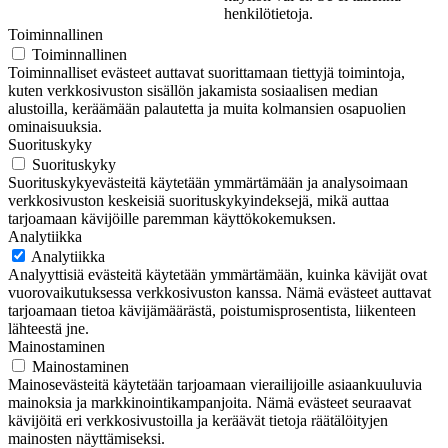
henkilötietoja.
Toiminnallinen
Toiminnallinen
Toiminnalliset evästeet auttavat suorittamaan tiettyjä toimintoja,
kuten verkkosivuston sisällön jakamista sosiaalisen median
alustoilla, keräämään palautetta ja muita kolmansien osapuolien
ominaisuuksia.
Suorituskyky
Suorituskyky
Suorituskykyevästeitä käytetään ymmärtämään ja analysoimaan
verkkosivuston keskeisiä suorituskykyindeksejä, mikä auttaa
tarjoamaan kävijöille paremman käyttökokemuksen.
Analytiikka
Analytiikka
Analyyttisiä evästeitä käytetään ymmärtämään, kuinka kävijät ovat
vuorovaikutuksessa verkkosivuston kanssa. Nämä evästeet auttavat
tarjoamaan tietoa kävijämäärästä, poistumisprosentista, liikenteen
lähteestä jne.
Mainostaminen
Mainostaminen
Mainosevästeitä käytetään tarjoamaan vierailijoille asiaankuuluvia
mainoksia ja markkinointikampanjoita. Nämä evästeet seuraavat
kävijöitä eri verkkosivustoilla ja keräävät tietoja räätälöityjen
mainosten näyttämiseksi.