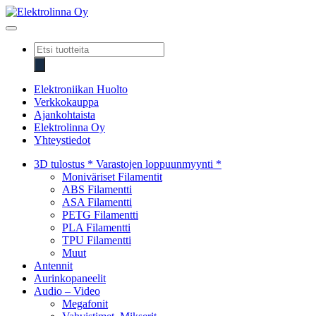
Skip
to
Elektrolinna Oy
Verkkokauppa
content
Products
search
Elektroniikan Huolto
Verkkokauppa
Ajankohtaista
Elektrolinna Oy
Yhteystiedot
3D tulostus * Varastojen loppuunmyynti *
Moniväriset Filamentit
ABS Filamentti
ASA Filamentti
PETG Filamentti
PLA Filamentti
TPU Filamentti
Muut
Antennit
Aurinkopaneelit
Audio – Video
Megafonit