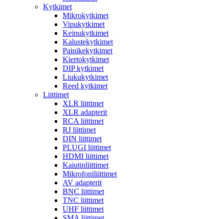
Kytkimet
Mikrokytkimet
Vipukytkimet
Keinukytkimet
Kalustekytkimet
Painikekytkimet
Kiertokytkimet
DIP kytkimet
Liukukytkimet
Reed kytkimet
Liittimet
XLR liittimet
XLR adapterit
RCA liittimet
RJ liittimet
DIN liittimet
PLUGI liittimet
HDMI liittimet
Kaiutinliittimet
Mikrofoniliittimet
AV adapterit
BNC liittimet
TNC liittimet
UHF liittimet
SMA liittimet