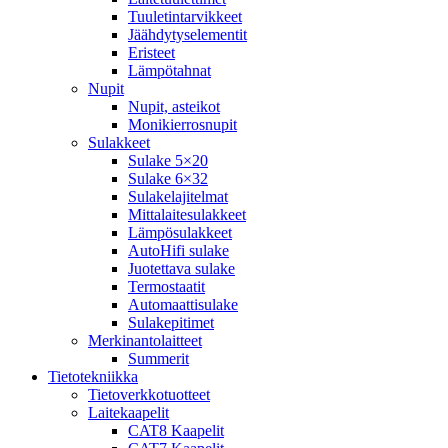
Tuuletintarvikkeet
Jäähdytyselementit
Eristeet
Lämpötahnat
Nupit
Nupit, asteikot
Monikierrosnupit
Sulakkeet
Sulake 5×20
Sulake 6×32
Sulakelajitelmat
Mittalaitesulakkeet
Lämpösulakkeet
AutoHifi sulake
Juotettava sulake
Termostaatit
Automaattisulake
Sulakepitimet
Merkinantolaitteet
Summerit
Tietotekniikka
Tietoverkkotuotteet
Laitekaapelit
CAT8 Kaapelit