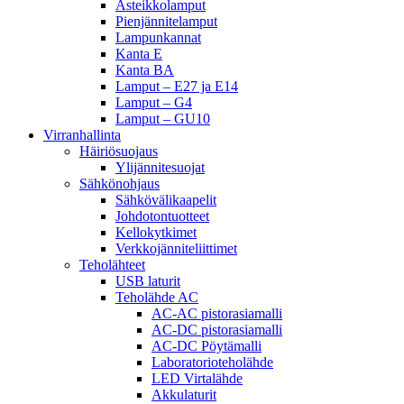
Asteikkolamput
Pienjännitelamput
Lampunkannat
Kanta E
Kanta BA
Lamput – E27 ja E14
Lamput – G4
Lamput – GU10
Virranhallinta
Häiriösuojaus
Ylijännitesuojat
Sähkönohjaus
Sähkövälikaapelit
Johdotontuotteet
Kellokytkimet
Verkkojänniteliittimet
Teholähteet
USB laturit
Teholähde AC
AC-AC pistorasiamalli
AC-DC pistorasiamalli
AC-DC Pöytämalli
Laboratorioteholähde
LED Virtalähde
Akkulaturit