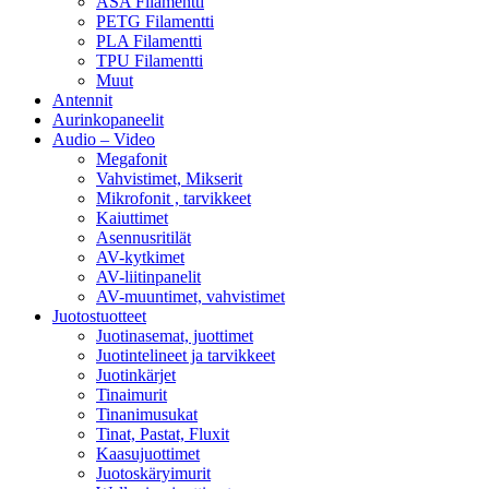
ASA Filamentti
PETG Filamentti
PLA Filamentti
TPU Filamentti
Muut
Antennit
Aurinkopaneelit
Audio – Video
Megafonit
Vahvistimet, Mikserit
Mikrofonit , tarvikkeet
Kaiuttimet
Asennusritilät
AV-kytkimet
AV-liitinpanelit
AV-muuntimet, vahvistimet
Juotostuotteet
Juotinasemat, juottimet
Juotintelineet ja tarvikkeet
Juotinkärjet
Tinaimurit
Tinanimusukat
Tinat, Pastat, Fluxit
Kaasujuottimet
Juotoskäryimurit