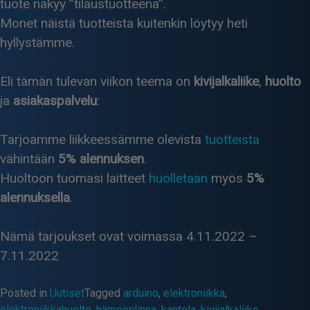
tuote näkyy ”tilaustuotteena”.
Monet näistä tuotteista kuitenkin löytyy heti
hyllystämme.
Eli tämän tulevan viikon teema on
kivijalkaliike
,
huolto
ja
asiakaspalvelu
:
Tarjoamme liikkeessämme olevista
tuotteista
vähintään
5% alennuksen
.
Huoltoon tuomasi laitteet
huolletaan
myös
5%
alennuksella
.
Nämä tarjoukset ovat voimassa 4.11.2022 –
7.11.2022
Posted in
Uutiset
Tagged
arduino
,
elektroniikka
,
elektroniikkahuolto
,
hämeenlinna
,
kantola
,
kivijalkaliike
,