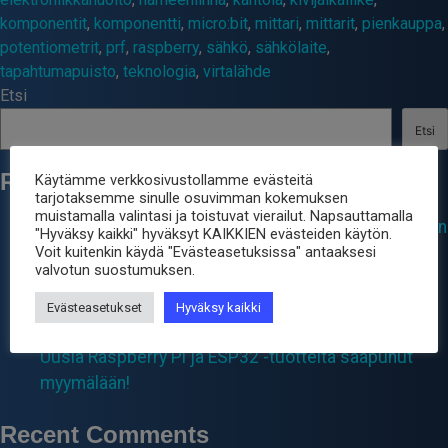
komponentit
,
komponentti
,
micro:bit
,
mittari
,
mittarit
,
pienkauppa
,
potentiometrit
,
prf
,
raspberry
,
sähkö
,
sähkölaite
,
tapahtumapuisto
,
teknologia
,
virtalähde
Etsi
Etsi
Recent Posts
Käytämme verkkosivustollamme evästeitä
tarjotaksemme sinulle osuvimman kokemuksen
muistamalla valintasi ja toistuvat vierailut. Napsauttamalla
Gmail sähköpostien kanssa ongelmaa, jota korjataan
"Hyväksy kaikki" hyväksyt KAIKKIEN evästeiden käytön.
Voit kuitenkin käydä "Evästeasetuksissa" antaaksesi
2025 Kevään ja kesän poikkeavat aikataulut
valvotun suostumuksen.
Triax Unix 52 jälleen saatavilla
Muutoksia Elektrolinnan pakettien lähetyspäiviin ja
Evästeasetukset
Hyväksy kaikki
Postin Pikkupaketin kokoon.
Uusia Raspberry Pi ja ESP32 -tuotteita saapunut
myymälään!
Recent Comments