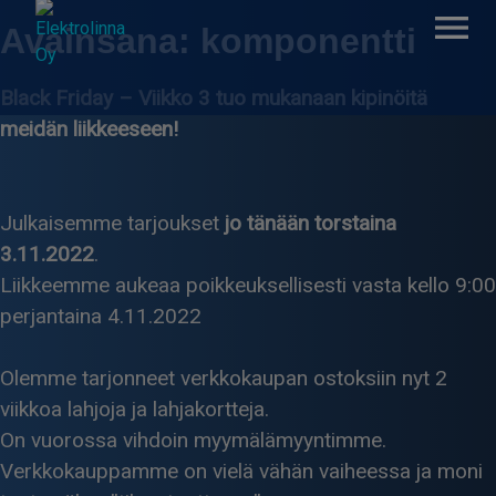
Skip
Avainsana:
komponentti
to
content
Black Friday – Viikko 3 tuo mukanaan kipinöitä
meidän liikkeeseen!
Elektrolinna Oy
Verkkokauppa
Julkaisemme tarjoukset
jo tänään torstaina
3.11.2022
.
Liikkeemme aukeaa poikkeuksellisesti vasta kello 9:00
perjantaina 4.11.2022
Olemme tarjonneet verkkokaupan ostoksiin nyt 2
viikkoa lahjoja ja lahjakortteja.
On vuorossa vihdoin myymälämyyntimme.
Verkkokauppamme on vielä vähän vaiheessa ja moni