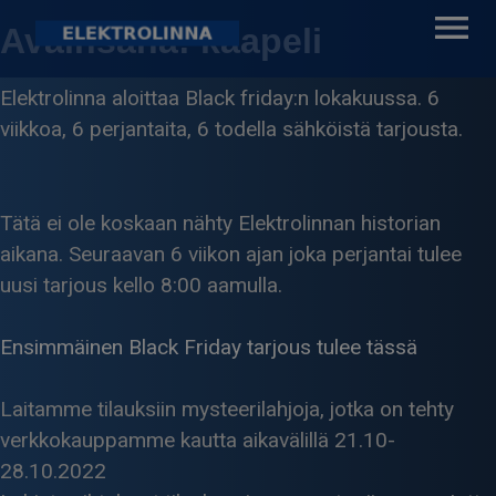
Skip
Avainsana:
kaapeli
to
content
Elektrolinna aloittaa Black friday:n lokakuussa. 6
Elektrolinna Oy
Verkkokauppa
viikkoa, 6 perjantaita, 6 todella sähköistä tarjousta.
Tätä ei ole koskaan nähty Elektrolinnan historian
aikana. Seuraavan 6 viikon ajan joka perjantai tulee
uusi tarjous kello 8:00 aamulla.
Ensimmäinen Black Friday tarjous tulee tässä
Laitamme tilauksiin mysteerilahjoja, jotka on tehty
verkkokauppamme kautta aikavälillä 21.10-
28.10.2022