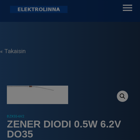
Skip
to
content
Elektrolinna Oy
Verkkokauppa
« Takaisin
BZX55-6V2
ZENER DIODI 0.5W 6.2V
DO35