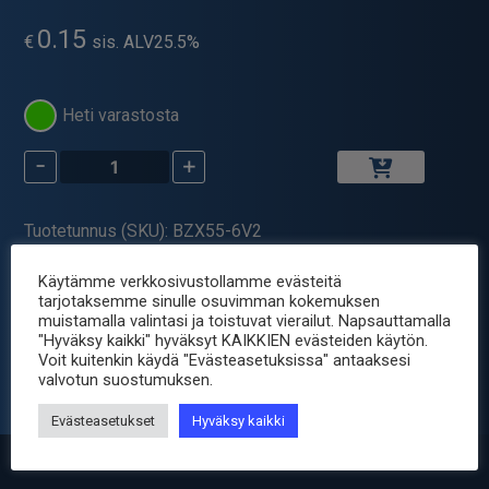
0.15
€
sis. ALV25.5%
Heti varastosta
-
+
ZENER
DIODI
0.5W
Tuotetunnus (SKU):
BZX55-6V2
6.2V
Osastot:
Komponentit
,
Puolijohteet
,
Zenerdiodit
DO35
Käytämme verkkosivustollamme evästeitä
Avainsana tuotteelle
diodi
määrä
tarjotaksemme sinulle osuvimman kokemuksen
muistamalla valintasi ja toistuvat vierailut. Napsauttamalla
"Hyväksy kaikki" hyväksyt KAIKKIEN evästeiden käytön.
Tuotetiedot
Voit kuitenkin käydä "Evästeasetuksissa" antaaksesi
valvotun suostumuksen.
Evästeasetukset
Hyväksy kaikki